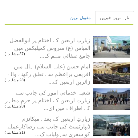
تازہ ترین خبریں
مقبول ترین
زیارتِ اربعین کے اختتام پر ابوالفضل
العباس (ع) سروس کمپلیکس میں
جامع صفائی مہم ک...
(37 مشاہدہ)
امام حسن (علیہ السلام) ہال میں
افریقی براعظم سے تعلق رکھنے والے
زائرینِ اربعین ک...
(28 مشاہدہ)
شعبہ خدماتی امور کی جانب سے
زیارتِ اربعین کے اختتام پر حرمِ مطہر
کے اطراف میں ای...
(28 مشاہدہ)
زیارتِ اربعین کے بعد : میکانزم
ڈیپارٹمنٹ کی جانب سے رضاکارعملے
کو سفری سہولیات ک...
(21 مشاہدہ)