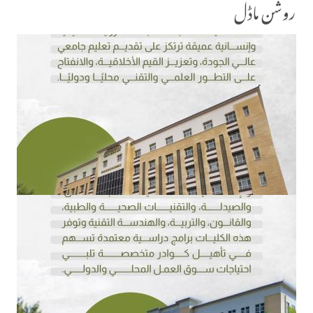
روشن ماڈل