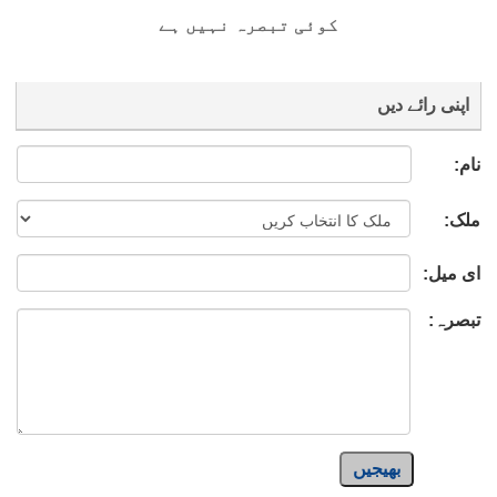
کوئی تبصرہ نہیں ہے
اپنی رائے دیں
نام:
ملک:
ای میل:
تبصرہ:
بھیجیں