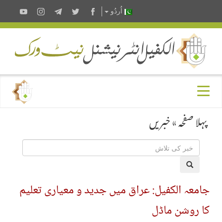
اُردُو
پہلا صفحہ
»
خبریں
جامعہ الکفیل: عراق میں جدید و معیاری تعلیم
کا روشن ماڈل