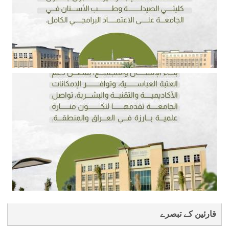
قارئین کے تبصرے