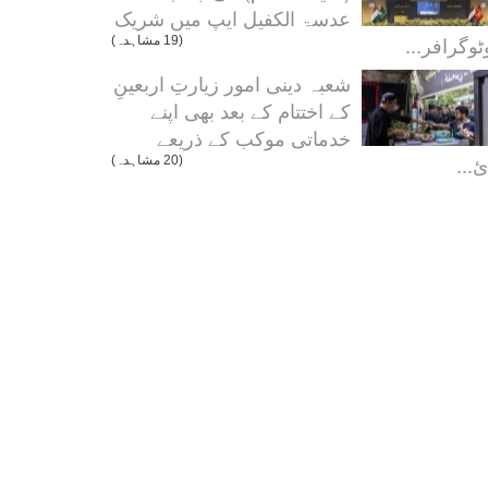
عدسۃ الکفیل ایپ میں شریک
ٹوگرافر...
(19 مشاہدہ)
شعبہ دینی امور زیارتِ اربعینِ
کے اختتام کے بعد بھی اپنے
خدماتی موکب کے ذریعے
ئ...
(20 مشاہدہ)