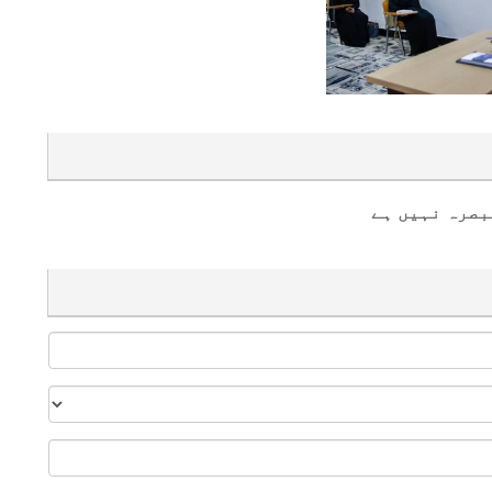
بصرہ نہیں ہے