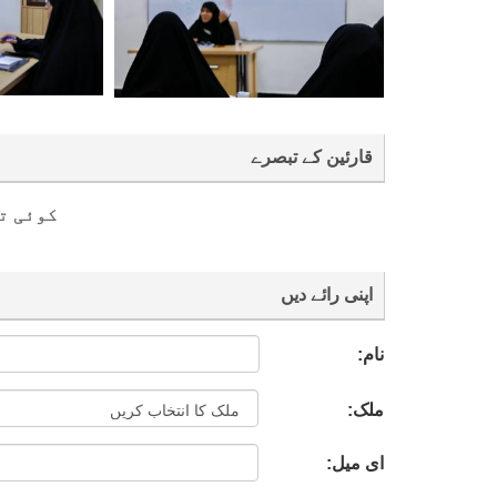
قارئین کے تبصرے
کوئی ت
اپنی رائے دیں
نام:
ملک:
ای میل: