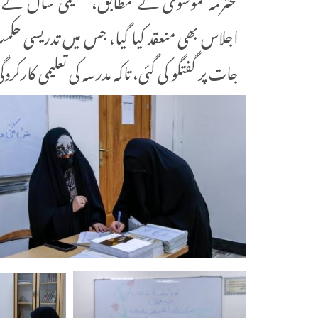
اجلاس بھی منعقد کیا گیا، جس میں تدریسی حک
جات پر گفتگو کی گئی، تاکہ مدرسہ کی تعلیمی کارکردگی