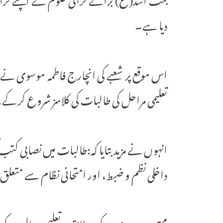
دیا ہے۔
اس موقع پر شعبے کی انچارج فاطمہ موسوی نے ب
تعلیمی مراحل کی طالبات کی کلاسز شروع کر کے نئے تعلیمی سال 1447ھ کا ب
انہوں نے مزید بتایا کہ:طالبات میں نصابی کتب 
داخلی نظم و ضبط، اور امتحانی نظام سے متعلق 
محترمہ موسوی کے مطابق، تعلیمی سال کے 