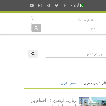
اُردُو
تازہ ترین خبریں
مقبول ترین
زیارتِ اربعین کے اختتام پر
ابوالفضل العباس (ع) سروس