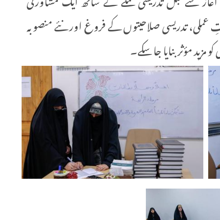
متِ عملی، تدریسی صلاحیتوں کے فروغ اور نئے منصوبہ
 کو مزید مؤثر بنایا جا سکے۔