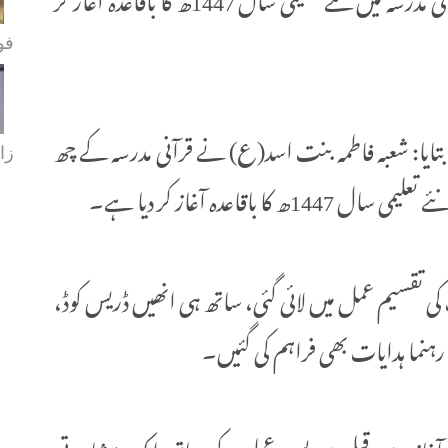
فو
تایا: شعبہ فاطمہ بنت اسد(ع) نے قرآنی مدرسہ کے چھ
زا
اقاعدہ آغاز کر دیا ہے۔
کی تقسیم عمل میں لائی گئی، ساتھ ہی انھیں ڈریس کوڈ،
رہنما ہدایات بھی فراہم کی گئیں۔
آغاز سے قبل تدریسی عملے کے ساتھ ایک مشاورتی