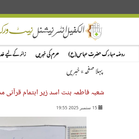
روضہ مبارک حضرت عباس(ع)
حرم کی خبریں
زائر کے لیے خ
پہلا صفحہ
»
خبریں
شعبہ فاطمہ بنت اسد زیر اہتمام قرآنی مد
15 ستمبر 2025 19:55