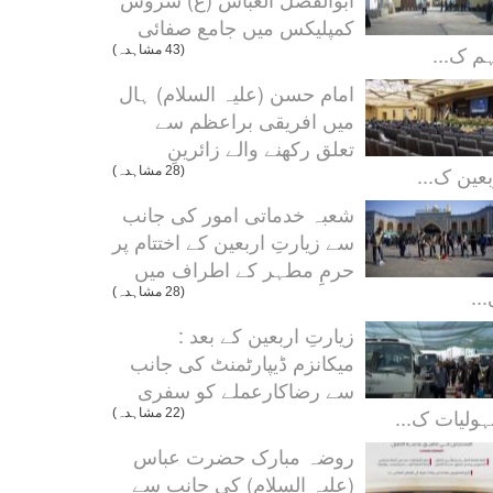
کمپلیکس میں جامع صفائی
م ک...
(43 مشاہدہ)
امام حسن (علیہ السلام) ہال
میں افریقی براعظم سے
تعلق رکھنے والے زائرینِ
بعین ک...
(28 مشاہدہ)
شعبہ خدماتی امور کی جانب
سے زیارتِ اربعین کے اختتام پر
حرمِ مطہر کے اطراف میں
..
(28 مشاہدہ)
زیارتِ اربعین کے بعد :
میکانزم ڈیپارٹمنٹ کی جانب
سے رضاکارعملے کو سفری
ولیات ک...
(22 مشاہدہ)
روضہ مبارک حضرت عباس
(علیہ السلام) کی جانب سے