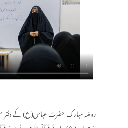
روضہ مبارک حضرت عباس(ع) کے دفتر متولی 