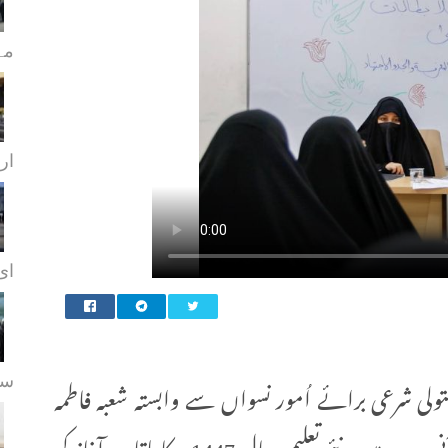
مہ
ار
ای.
سہ
شرعی برائے اُمور نسواں سے وابستہ شعبہ فاطمہ
بنت اسد(ع) برائے قرآنی علوم نے اپنے قرآنی مدرسہ میں نئے تعلیمی سال 1447ھ کا باقاعدہ آغاز کر