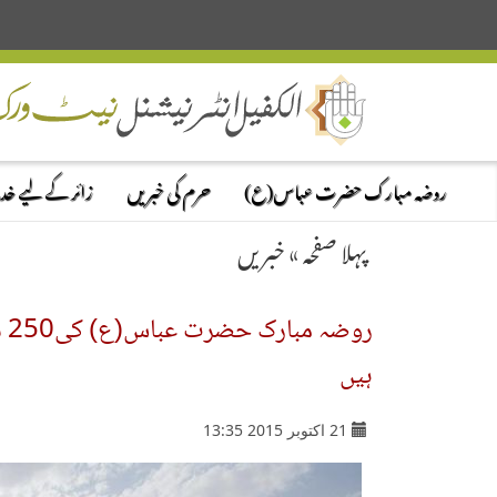
روضہ مبارک حضرت عباس(ع)
حرم کی خبریں
زائر کے لیے خ
پہلا صفحہ
»
خبریں
رو
ہیں
21 اکتوبر 2015 13:35