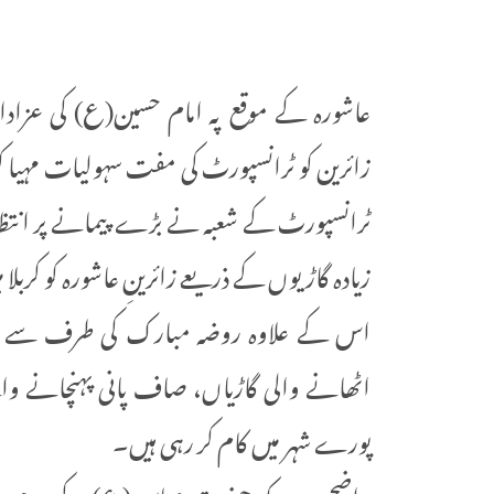
عاشورہ کے موقع پہ امام حسین(ع) کی عزاد
زائرین کو ٹرانسپورٹ کی مفت سہولیات م
زیادہ گاڑیوں کے ذریعے زائرینِ عاشورہ کو کرب
اس کے علاوہ روضہ مبارک کی طرف سے دسیوں 
اٹھانے والی گاڑیاں، صاف پانی پہنچانے وال
پورے شہر میں کام کر رہی ہیں۔
واضح رہے کہ حضرت عباس(ع) کے حرم کے عل