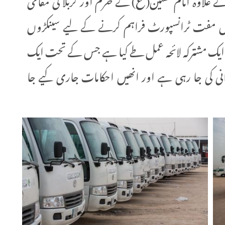
ں مفت ٹرانسپورٹ فراہم کرنے کے لیے سینکڑوں
ر ایک مشترکہ لائحہ عمل طے کیا ہے جس کے تحت ایک
ی کی جا رہی ہے اور انھیں احکامات جاری کیے جا