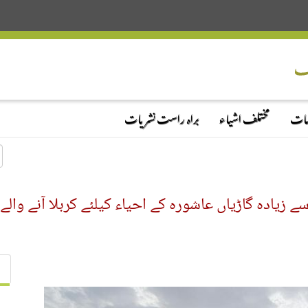
دمات
مختلف اشیاء
براہ راست نشریات
ضہ مبارک حضرت عباس(ع) کی250 سے زیادہ گاڑیاں عاشورہ کے احیاء کیلئے ک