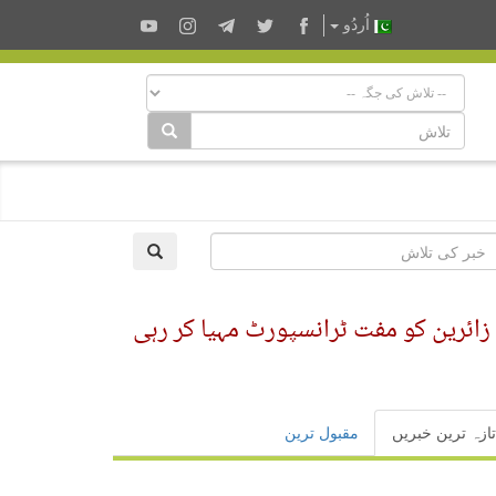
اُردُو
ربلا آنے والے زائرین کو مفت ٹرانسپورٹ مہیا کر رہی
تازہ ترین خبریں
مقبول ترین