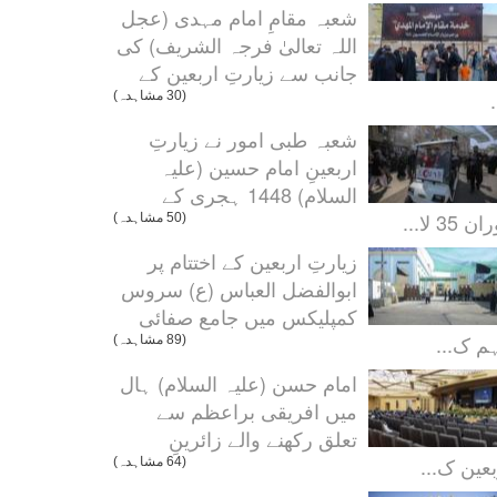
شعبہ مقامِ امام مہدی (عجل
اللہ تعالیٰ فرجہ الشریف) کی
جانب سے زیارتِ اربعین کے
.
(30 مشاہدہ)
شعبہ طبی امور نے زیارتِ
اربعینِ امام حسین (علیہ
السلام) 1448 ہجری کے
ن 35 لا...
(50 مشاہدہ)
زیارتِ اربعین کے اختتام پر
ابوالفضل العباس (ع) سروس
کمپلیکس میں جامع صفائی
م ک...
(89 مشاہدہ)
امام حسن (علیہ السلام) ہال
میں افریقی براعظم سے
تعلق رکھنے والے زائرینِ
بعین ک...
(64 مشاہدہ)