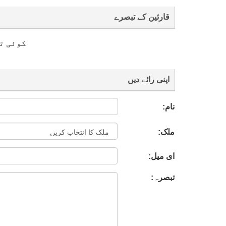
قارئین کے تبصرے
کوئی ت
اپنی رائے دیں
نام:
ملک:
ای میل:
تبصرہ: