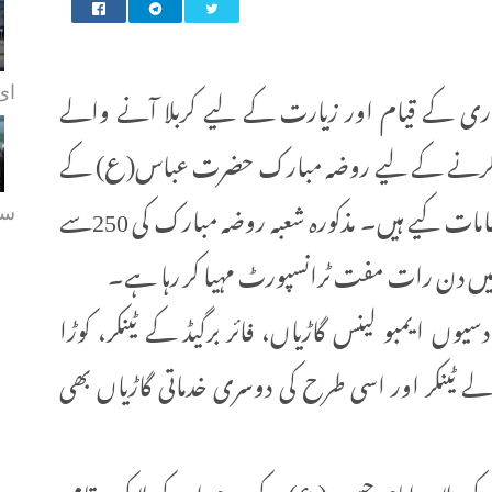
اری کے قیام اور زیارت کے لیے کربلا آنے والے
ای.
ہیا کرنے کے لیے روضہ مبارک حضرت عباس(ع) کے
ٹرانسپورٹ کے شعبہ نے بڑے پیمانے پر انتظامات کیے ہیں۔ مذکورہ شعبہ روضہ مبارک کی 250سے
سہ
لا میں دن رات مفت ٹرانسپورٹ مہیا کر رہا ہے۔
ایمبو لینس گاڑیاں، فائر برگیڈ کے ٹینکر، کوڑا
ے ٹینکر اور اسی طرح کی دوسری خدماتی گاڑیاں بھی
اوہ امام حسین(ع) کے حرم اور کربلا کی مقامی