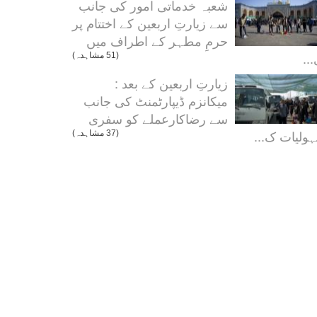
شعبہ خدماتی امور کی جانب
سے زیارتِ اربعین کے اختتام پر
حرمِ مطہر کے اطراف میں
..
(51 مشاہدہ)
زیارتِ اربعین کے بعد :
میکانزم ڈیپارٹمنٹ کی جانب
سے رضاکارعملے کو سفری
ولیات ک...
(37 مشاہدہ)