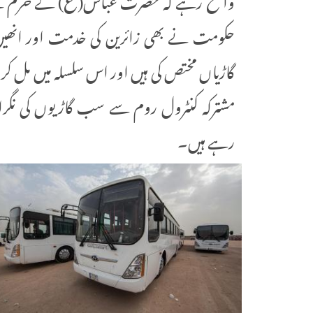
حکومت نے بھی زائرین کی خدمت اور انھی
گاڑیاں مختص کی ہیں اور اس سلسلہ میں مل ک
مشترکہ کنٹرول روم سے سب گاڑیوں کی نگران
رہے ہیں۔