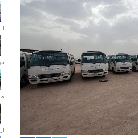
ا..
دورا
مہ
ار