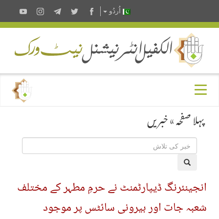
اُردُو
پہلا صفحہ
»
خبریں
انجینئرنگ ڈیپارٹمنٹ نے حرمِ مطہر کے مختلف
شعبہ جات اور بیرونی سائٹس پر موجود