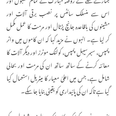
اس سے منسلک سائٹس پر نصب برقی آلات اور
مشینوں کی باقاعدہ جانچ پڑتال اور مرمت کا عمل مکمل
کر لیا ہے۔ انہوں نے مزید کہا کہ ان کاموں میں واٹر
پمپس، سبمرسیبل پمپس، کولنگ موٹرز اور دیگر آلات کا
معائنہ کرنے کے ساتھ ساتھ ان کی مرمت اور بحالی
شامل ہے، جس میں اعلیٰ معیار کا میٹریل استعمال کیا
گیا ہے تاکہ ان کی پائیداری کو یقینی بنایا جا سکے۔
انہوں نے مزید کہا کہ یہ کام ایک طے شدہ شیڈول کے