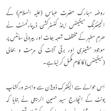
روضہ مبارک حضرت عباس (علیہ السلام) کے
انجینئرنگ مینٹیننس اینڈ کنسٹرکشن ڈیپارٹمنٹ نے
حرمِ مطہر کے مختلف شعبہ جات اور بیرونی سائٹس پر
موجود مشینری اور برقی آلات کی مرمت و بحالی
(مینٹیننس) کا کام مکمل کر لیاہے۔
اس حوالے سے الیکٹرک ڈویژن سے وابستہ ورکشاپ
یونٹ کے انچارج سید حسین الربیعی نے بتایا کہ
ہمارے عملے نے روضہ مبارک کے تمام شعبوں اور