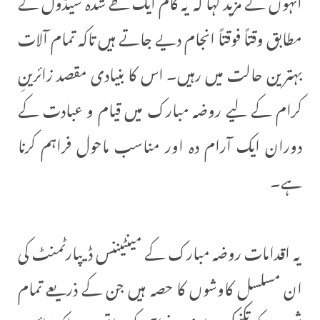
مطابق وقتاً فوقتاً انجام دیے جاتے ہیں تاکہ تمام آلات
بہترین حالت میں رہیں۔ اس کا بنیادی مقصد زائرینِ
کرام کے لیے روضہ مبارک میں قیام و عبادت کے
دوران ایک آرام دہ اور مناسب ماحول فراہم کرنا
ہے۔
یہ اقدامات روضہ مبارک کے مینٹیننس ڈیپارٹمنٹ کی
ان مسلسل کاوشوں کا حصہ ہیں جن کے ذریعے تمام