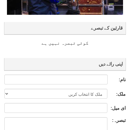
قارئین کے تبصرے
کوئی تبصرہ نہیں ہے
اپنی رائے دیں
نام:
ملک:
ای میل:
تبصرہ: