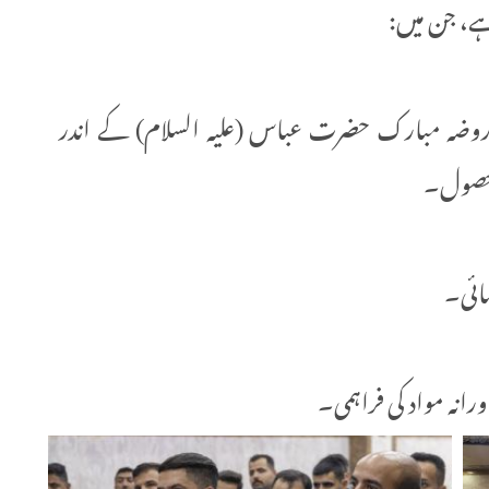
ہے، جن میں:
 روضہ مبارک حضرت عباس (علیہ السلام) کے اندر
ا حصول۔
سائی۔
رانہ مواد کی فراہمی۔