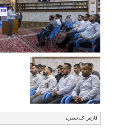
قارئین کے تبصرے