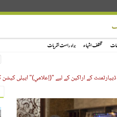
دمات
مختلف اشیاء
براہ راست نشریات
 ڈیپارٹمنٹ کے اراکین کے لیے "(إعلامي)" ایپلی کیشن 