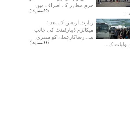
حرمِ مطہر کے اطراف میں
..
(50 مشاہدہ)
زیارتِ اربعین کے بعد :
میکانزم ڈیپارٹمنٹ کی جانب
سے رضاکارعملے کو سفری
ولیات ک...
(33 مشاہدہ)