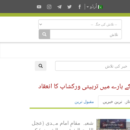
اُردُو
کے بارے میں تربیتی ورکشاپ کا انعقاد
تازہ ترین خبریں
مقبول ترین
شعبہ مقامِ امام مہدی (عجل
اللہ تعالیٰ فرجہ الشریف) کی