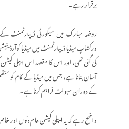
برقرار رہے۔
روضہ مبارک میں سیکورٹی ڈیپارٹمنٹ کے ترب
ورکشاپ میڈیا ڈیپارٹمنٹ میں میڈیا کوآرڈینیش
کی گئی تھی، اور اس کا مقصد اس ایپلی کیشن ک
آسان بنانا ہے، جس میں میڈیا کے کام کو منظ
کے دوران سہولت فراہم کرنا ہے۔
واضح رہے کہ یہ ایپلی کیشن عام دنوں اور خا