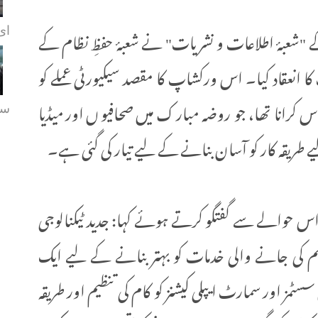
"شعبۂ اطلاعات و نشریات" نے شعبۂ حفظِ نظام کے
ای.
انعقاد کیا۔ اس ورکشاپ کا مقصد سیکیورٹی عملے کو
س کرانا تھا، جو روضہ مبارک میں صحافیوں اور میڈیا
سہ
طریقہ کار کو آسان بنانے کے لیے تیار کی گئی ہے۔
اس حوالے سے گفتگو کرتے ہوئے کہا: جدید ٹیکنالوجی
راہم کی جانے والی خدمات کو بہتر بنانے کے لیے ایک
مز اور سمارٹ ایپلی کیشنز کو کام کی تنظیم اور طریقہ