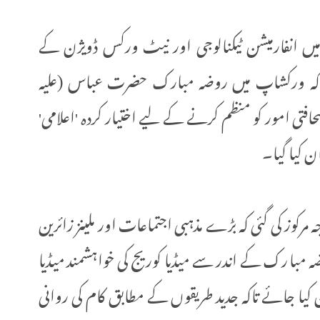
میں انفارمیشن ٹیکنالوجی اور نیٹ ورکس ڈویژن کے
ا کہ ورکشاپ میں روضہ مبارک حضرت عباس (علیہ
تی امور کو منظم کرنے کے لیے اختیار کردہ 'اعلامی'
ن کیا گیا۔
مرکوز کی گئی کہ بڑے مذہبی اجتماعات اور ملینز زائرین
ارک کے اندر سے میڈیا کوریج کی خواہشمند میڈیا
یا جائے تاکہ جدید طریقوں کے مطابق کام کی روانی