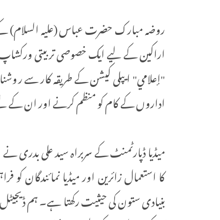
روضہ مبارک حضرت عباس (علیہ السلام) کے 
اراکین کے لیے ایک خصوصی تربیتی ورکشاپ کا 
"إعلامي" ایپلی کیشن کے طریقہ کار سے روشنا
اداروں کے کام کو منظم کرنے اور ان کے لیے 
میڈیا ڈپارٹمنٹ کے سربراہ سید علی بدری نے 
کا استعمال زائرین اور میڈیا نمائندگان کو ف
بنیادی ستون کی حیثیت رکھتا ہے۔ ہم ڈیجیٹل سسٹ