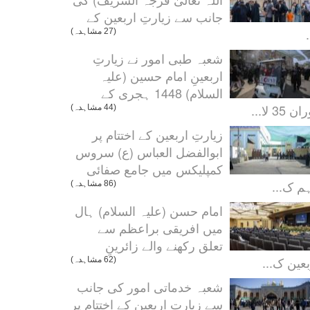
جانب سے زیارتِ اربعین کے
.
(27 مشاہدہ)
شعبہ طبی امور نے زیارتِ
اربعینِ امام حسین (علیہ
السلام) 1448 ہجری کے
ن 35 لا...
(44 مشاہدہ)
زیارتِ اربعین کے اختتام پر
ابوالفضل العباس (ع) سروس
کمپلیکس میں جامع صفائی
م ک...
(86 مشاہدہ)
امام حسن (علیہ السلام) ہال
میں افریقی براعظم سے
تعلق رکھنے والے زائرینِ
بعین ک...
(62 مشاہدہ)
شعبہ خدماتی امور کی جانب
سے زیارتِ اربعین کے اختتام پر