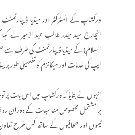
ورکشاپ کے انسٹرکٹر اور میڈیا ڈیپارٹمنٹ 
انچارج سید حیدر طالب عبد الامیر نے کہ
السلام) کے میڈیا ڈیپارٹمنٹ کی طرف سے صحاف
ایپ کی خدمات اور میکانزم کو تفصیلی طور پر بیا
انہوں نے بتایا کہ ورکشاپ میں اس بات پر توجہ 
پر مشتمل مخصوص مناسبات کے دوران روضہ مب
ٹیموں اور صحافیوں کے ساتھ کس طرح تعاون ک