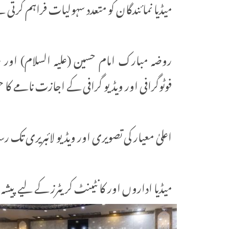
میڈیا نمائندگان کو متعدد سہولیات فراہم کرتی 
روضہ مبارک امام حسین (علیہ السلام) اور
فوٹوگرافی اور ویڈیو گرافی کے اجازت نامے ک
اعلیٰ معیار کی تصویری اور ویڈیو لائبریری تک ر
میڈیا اداروں اور کانٹینٹ کریٹرز کے لیے پیشہ و