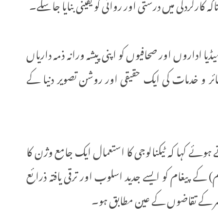
کارکردگی میں درستی اور روانی کو یقینی بنایا جا سکے۔
میڈیا اداروں اور صحافیوں کو اپنی پیشہ ورانہ ذمہ داریاں
ائر و خدمات کی ایک حقیقی اور روشن تصویر دنیا کے
 ہوئے کہا کہ ٹیکنالوجی کا استعمال ایک جامع وژن کا
کے پیغام کو ایسے جدید اسلوب اور ترقی یافتہ ذرائع
 حاضر کے تقاضوں کے عین مطابق ہو۔