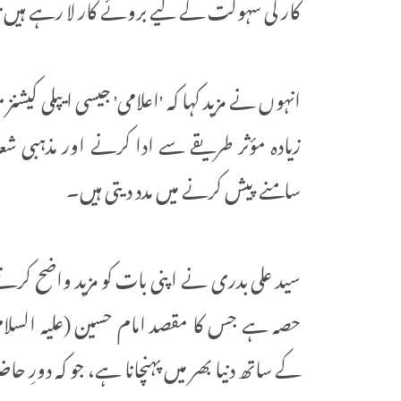
کار کی سہولت کے لیے بروئے کار لا رہے ہیں تاکہ 
انہوں نے مزید کہا کہ 'اعلامی' جیسی ایپلی کیشنز 
زیادہ مؤثر طریقے سے ادا کرنے اور مذہبی شع
سامنے پیش کرنے میں مدد دیتی ہیں۔
سید علی بدری نے اپنی بات کو مزید واضح کرتے
حصہ ہے جس کا مقصد امام حسین (علیہ السلام) 
کے ساتھ دنیا بھر میں پہنچانا ہے، جو کہ دورِ