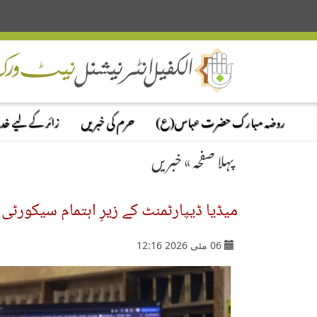
روضہ مبارک حضرت عباس(ع)
حرم کی خبریں
زائر کے لیے خ
پہلا صفحہ
»
خبریں
میڈیا ڈیپارٹمنٹ کے زیرِ اہتمام سیکورٹی
06 مئی 2026 12:16