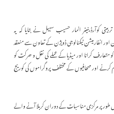
یتی کوآرڈینیٹر انمار حسیب سہیل نے بتایا کہ یہ
ن اور انفارمیشن ٹیکنالوجی ڈویژن کے تعاون سے منعقد
و متعارف کرانا اور میڈیا کے عملے کی نقل و حرکت کو
م کرنے اور صحافیوں کے مختلف پروگراموں کی کوریج
ص طور پر مرکزی مناسبات کے دوران کربلا آنے والے