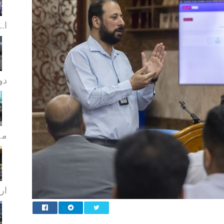
ا..
دورا
مہ
ار