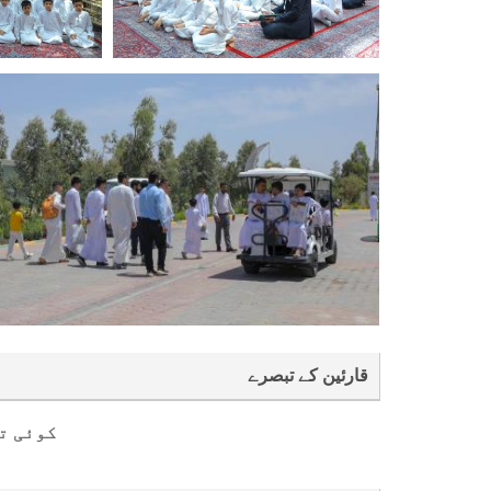
قارئین کے تبصرے
کوئی ت