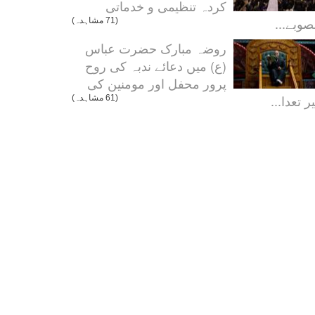
کردہ تنظیمی و خدماتی
صوبے...
(71 مشاہدہ)
روضہ مبارک حضرت عباس
(ع) میں دعائے ندبہ کی روح
پرور محفل اور مومنین کی
ر تعدا...
(61 مشاہدہ)