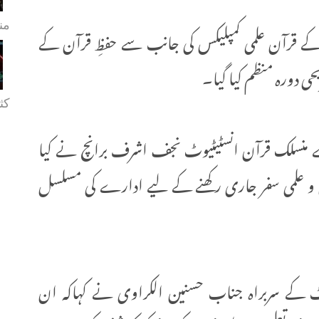
من
ے قرآن علمی کمپلیکس کی جانب سے حفظِ قرآن کے
حی دورہ منظم کیا گیا۔
کثی
 منسلک قرآن انسٹیٹیوٹ نجف اشرف برانچ نے کیا
رآنی و علمی سفر جاری رکھنے کے لیے ادارے کی مسلسل
نٹ کے سربراہ جناب حسنین الکراوی نے کہاکہ ان