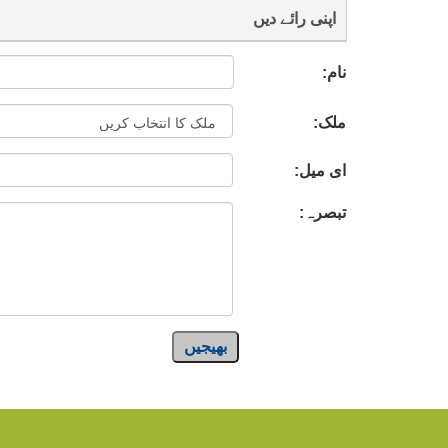
اپنی رائے دیں
نام:
ملک:
ای میل:
تبصرہ:
بھیجیں