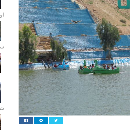
او
سے
شع