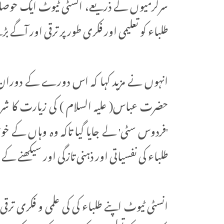
سرگرمیوں کے ذریعے، انسٹی ٹیوٹ ایک حوصلہ ا
طلباء کو تعلیمی اور فکری طور پر ترقی اور آگے 
انہوں نے مزید کہا کہ اس دورے کے دوران ط
حضرت عباس( علیہ السلام ) کی زیارت کا ش
'فردوس سٹی' لے جایا گیا تاکہ وہ وہاں کے 
طلباء کی نفسیاتی اور ذہنی تازگی اور سیکھنے کے
انسٹی ٹیوٹ اپنے طلباء کی کی علمی و فکری تر