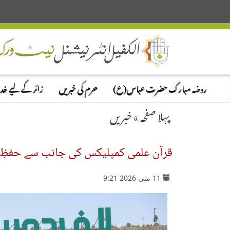
روضہ مبارک حضرت عباس(ع)
حرم کی خبریں
زائر کے لیے خ
پہلا صفحہ
»
خبریں
قرآن علمی کمپلیکس کی جانب سے حفظِ قر
11 مئی 2026 9:21