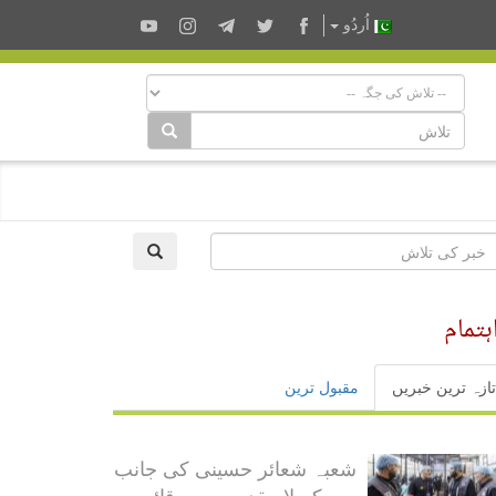
اُردُو
تمام
تازہ ترین خبریں
مقبول ترین
شعبہ شعائر حسینی کی جانب
سے کربلا مقدسہ میں قائم