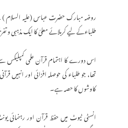
روضہ مبارک حضرت عباس (علیہ السلام ) ک
طلباءکے لیے کربلائے معلیٰ کا ایک مذہبی و تفری
اس دورے کا اہتمام قرآن علمی کمپلیکس سے
تھا، جو طلباء کی حوصلہ افزائی اور انہیں ق
کاوشوں کا حصہ ہے۔
انسٹی ٹیوٹ میں حفظ قرآن اور رہنمائی یو