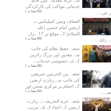
خدماتی مواکب کی کارکردگی
ر ض...
(52 مشاہدہ)
العفاف ویمن کمپلیکس نے
اربعینِ امام حسین (علیہ
السلام) کے موقع پر 17 ہزار
 زائ...
(69 مشاہدہ)
شعبہ حفظِ نظام کی جانب
سے معذور اور بزرگ زائرین
کے لیے خصوصی خدمات...
(56 مشاہدہ)
شعبہ بین الحرمین شریفین
کی جانب سے زیارتِ اربعین
کے اختتام پر مرکزی صحن اور
بے...
(52 مشاہدہ)
شعبہ حرم الشریف نے زیارت
اربعین کے احیاء کے لئے مرتب