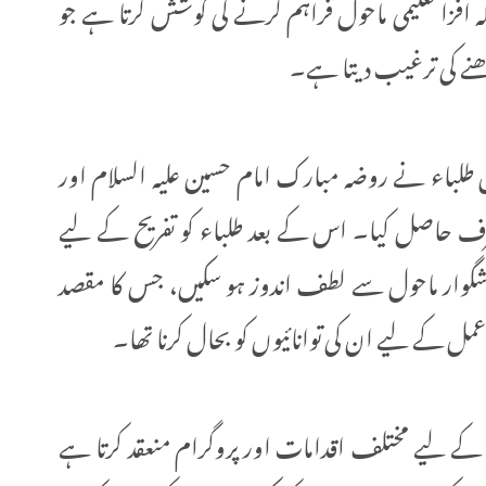
فزا تعلیمی ماحول فراہم کرنے کی کوشش کرتا ہے جو
بڑھنے کی ترغیب دیتا ہے۔
لباء نے روضہ مبارک امام حسین علیہ السلام اور
رف حاصل کیا۔ اس کے بعد طلباء کو تفریح کے لیے
خوشگوار ماحول سے لطف اندوز ہو سکیں، جس کا مقصد
 عمل کے لیے ان کی توانائیوں کو بحال کرنا تھا۔
قی کے لیے مختلف اقدامات اور پروگرام منعقد کرتا ہے