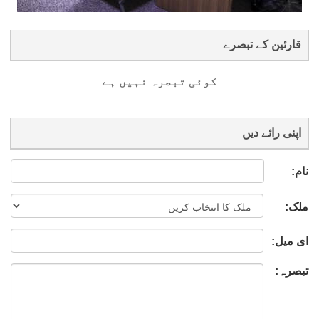
قارئین کے تبصرے
کوئی تبصرہ نہیں ہے
اپنی رائے دیں
نام:
ملک:
ای میل:
تبصرہ: