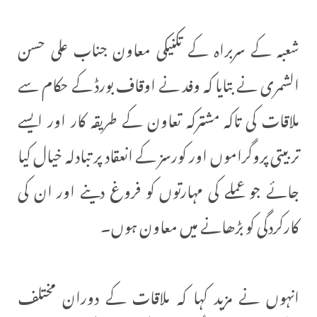
شعبہ کے سربراہ کے تکنیکی معاون جناب علی حسن
الشمری نے بتایا کہ وفد نے اوقاف بورڈ کے حکام سے
ملاقات کی تاکہ مشترکہ تعاون کے طریقہ کار اور ایسے
تربیتی پروگراموں اور کورسز کے انعقاد پر تبادلہ خیال کیا
جائے جو عملے کی مہارتوں کو فروغ دینے اور ان کی
کارکردگی کو بڑھانے میں معاون ہوں۔
انہوں نے مزید کہا کہ ملاقات کے دوران مختلف