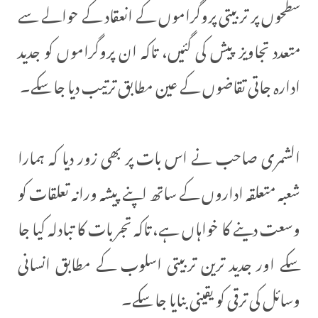
سطحوں پر تربیتی پروگراموں کے انعقاد کے حوالے سے
متعدد تجاویز پیش کی گئیں، تاکہ ان پروگراموں کو جدید
ادارہ جاتی تقاضوں کے عین مطابق ترتیب دیا جا سکے۔
الشمری صاحب نے اس بات پر بھی زور دیا کہ ہمارا
شعبہ متعلقہ اداروں کے ساتھ اپنے پیشہ ورانہ تعلقات کو
وسعت دینے کا خواہاں ہے، تاکہ تجربات کا تبادلہ کیا جا
سکے اور جدید ترین تربیتی اسلوب کے مطابق انسانی
وسائل کی ترقی کو یقینی بنایا جا سکے۔