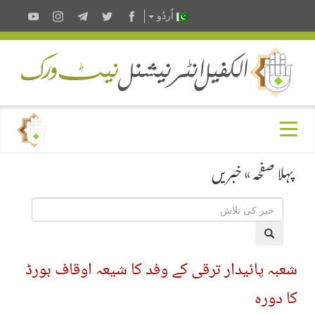
اُردُو
پہلا صفحہ
»
خبریں
شعبہ پائیدار ترقی کے وفد کا شیعہ اوقاف بورڈ
کا دورہ