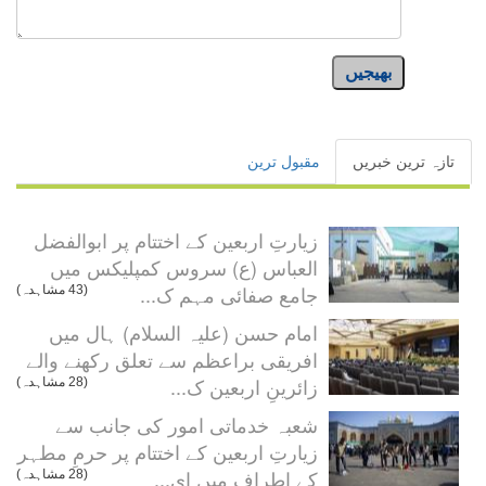
بھیجیں
تازہ ترین خبریں
مقبول ترین
زیارتِ اربعین کے اختتام پر ابوالفضل
العباس (ع) سروس کمپلیکس میں
جامع صفائی مہم ک...
(43 مشاہدہ)
امام حسن (علیہ السلام) ہال میں
افریقی براعظم سے تعلق رکھنے والے
زائرینِ اربعین ک...
(28 مشاہدہ)
شعبہ خدماتی امور کی جانب سے
زیارتِ اربعین کے اختتام پر حرمِ مطہر
کے اطراف میں ای...
(28 مشاہدہ)