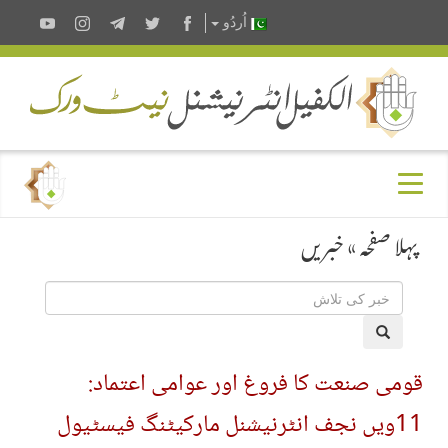
اُردُو
پہلا صفحہ
»
خبریں
قومی صنعت کا فروغ اور عوامی اعتماد:
11ویں نجف انٹرنیشنل مارکیٹنگ فیسٹیول