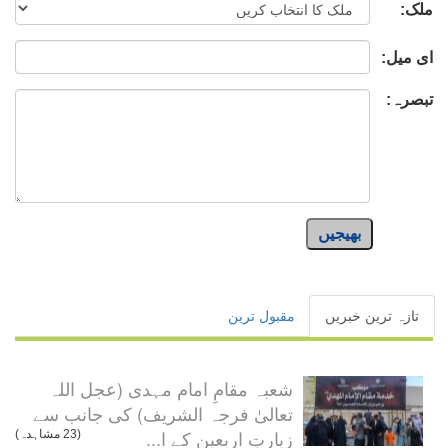
ملک:
ای میل:
تبصرہ:
بھیجیں
تازہ ترین خبریں
مقبول ترین
شعبہ مقامِ امام مہدی (عجل اللہ
تعالیٰ فرجہ الشریف) کی جانب سے
زیارتِ اربعین کے ا...
(23 مشاہدہ)