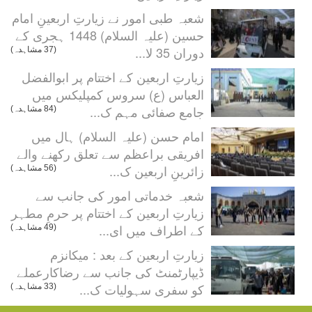
شعبہ طبی امور نے زیارتِ اربعینِ امام
حسین (علیہ السلام) 1448 ہجری کے
دوران 35 لا...
(37 مشاہدہ)
زیارتِ اربعین کے اختتام پر ابوالفضل
العباس (ع) سروس کمپلیکس میں
جامع صفائی مہم ک...
(84 مشاہدہ)
امام حسن (علیہ السلام) ہال میں
افریقی براعظم سے تعلق رکھنے والے
زائرینِ اربعین ک...
(56 مشاہدہ)
شعبہ خدماتی امور کی جانب سے
زیارتِ اربعین کے اختتام پر حرمِ مطہر
کے اطراف میں ای...
(49 مشاہدہ)
زیارتِ اربعین کے بعد : میکانزم
ڈیپارٹمنٹ کی جانب سے رضاکارعملے
کو سفری سہولیات ک...
(33 مشاہدہ)