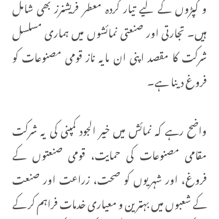
و کپڑوں کے لیے تیار کردہ معطر فریشنرز بھی شامل
ہیں۔ تجارتی اور صنعتی نمائشوں میں ہماری مسلسل
شرکت کا مقصد اپنی ان مایہ ناز قومی مصنوعات کو
فروغ دینا ہے۔
واضح رہے کہ نمائش میں خیر الجود کمپنی کی یہ شرکت
مقامی مصنوعات کی حمایت، قومی صنعتوں کے
فروغ، اور شہریوں کو صحت، زراعت اور صنعت
کے شعبوں میں بہترین و معیاری خدمات فراہم کر کے