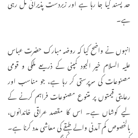
حد پسند کیا جا رہا ہے اور زبردست پذیرائی مل رہی
ہے۔
انہوں نے واضح کیا کہ روضہ مبارک حضرت عباس
علیہ السلام خیر الجود کمپنی کے ذریعے ملکی و قومی
مصنوعات کی سرپرستی کر رہا ہے، جو مناسب اور
رعایتی قیمتوں پر متنوع مصنوعات فراہم کرنے کے
لیے کوشاں ہے۔ اس کا مقصد عراقی خاندانوں،
بالخصوص کم آمدنی والے طبقے کی معاشی مدد کرنا ہے۔