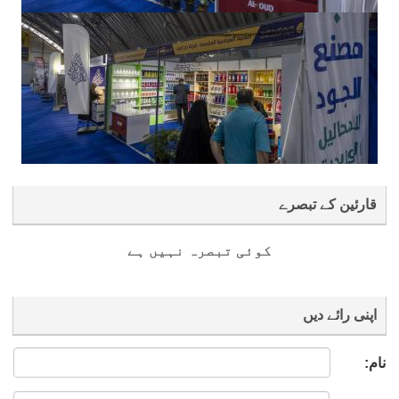
قارئین کے تبصرے
کوئی تبصرہ نہیں ہے
اپنی رائے دیں
نام: