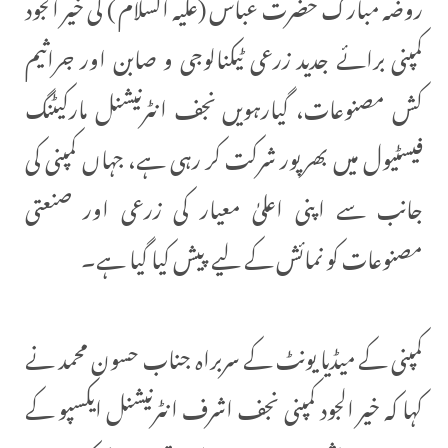
روضہ مبارک حضرت عباس (علیہ السلام ) کی خیر الجود
کمپنی برائے جدید زرعی ٹیکنالوجی و صابن اور جراثیم
کش مصنوعات، گیارہویں نجف انٹرنیشنل مارکیٹنگ
فیسٹیول میں بھرپور شرکت کر رہی ہے، جہاں کمپنی کی
جانب سے اپنی اعلیٰ معیار کی زرعی اور صنعتی
مصنوعات کو نمائش کے لیے پیش کیا گیا ہے۔
کمپنی کے میڈیا یونٹ کے سربراہ جناب حسون محمد نے
کہا کہ خیر الجود کمپنی نجف اشرف انٹرنیشنل ایکسپو کے