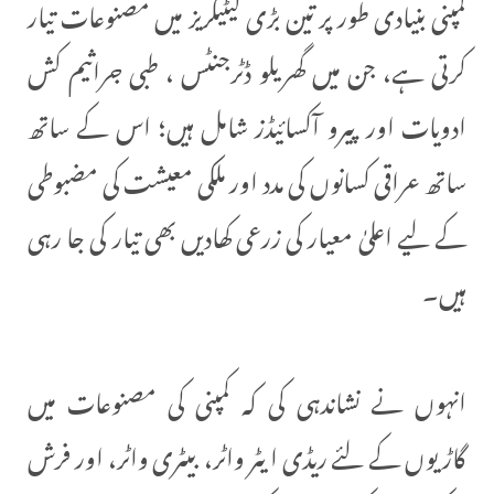
کمپنی بنیادی طور پر تین بڑی کیٹیگریز میں مصنوعات تیار
کرتی ہے، جن میں گھریلو ڈٹرجنٹس ، طبی جراثیم کش
ادویات اور پیرو آکسائیڈز شامل ہیں؛ اس کے ساتھ
ساتھ عراقی کسانوں کی مدد اور ملکی معیشت کی مضبوطی
کے لیے اعلیٰ معیار کی زرعی کھادیں بھی تیار کی جا رہی
ہیں۔
انہوں نے نشاندہی کی کہ کمپنی کی مصنوعات میں
گاڑیوں کے لئے ریڈی ایٹر واٹر، بیٹری واٹر، اور فرش