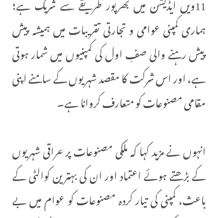
11ویں ایڈیشن میں بھرپور طریقے سے شریک ہے؛
ہماری کمپنی عوامی و تجارتی تقریبات میں ہمیشہ پیش
پیش رہنے والی صفِ اول کی کمپنیوں میں شمار ہوتی
ہے، اور اس شرکت کا مقصد شہریوں کے سامنے اپنی
مقامی مصنوعات کو متعارف کروانا ہے۔
انہوں نے مزید کہا کہ ملکی مصنوعات پر عراقی شہریوں
کے بڑھتے ہوئے اعتماد اور ان کی بہترین کوالٹی کے
باعث، کمپنی کی تیار کردہ مصنوعات کو عوام میں بے