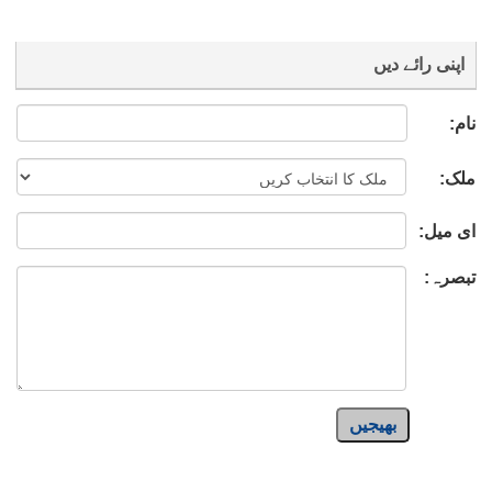
اپنی رائے دیں
نام:
ملک:
ای میل:
تبصرہ:
بھیجیں