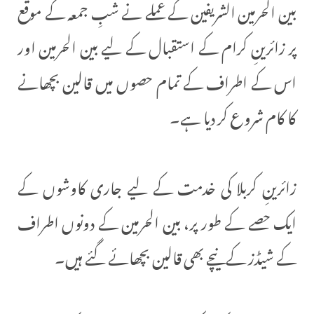
بین الحرمین الشریفین کے عملے نے شبِ جمعہ کے موقع
پر زائرینِ کرام کے استقبال کے لیے بین الحرمین اور
اس کے اطراف کے تمام حصوں میں قالین بچھانے
کا کام شروع کر دیا ہے۔
زائرینِ کربلا کی خدمت کے لیے جاری کاوشوں کے
ایک حصے کے طور پر، بین الحرمین کے دونوں اطراف
کے شیڈز کے نیچے بھی قالین بچھائے گئے ہیں۔