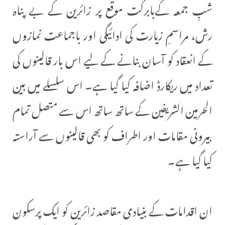
شبِ جمعہ کےبابرکت موقع پر زائرین کے بے پناہ
رش، مراسمِ زیارت کی ادائیگی اور باجماعت نمازوں
کے انعقاد کو آسان بنانے کے لیے اس بار قالینوں کی
تعداد میں ریکارڈ اضافہ کیا گیا ہے۔ اس سلسلے میں بین
الحرمین الشریفین کے ساتھ ساتھ اس سے متصل تمام
بیرونی مقامات اور اطراف کو بھی قالینوں سے آراستہ
کیا گیا ہے۔
ان اقدامات کے بنیادی مقاصد زائرین کو ایک پرسکون