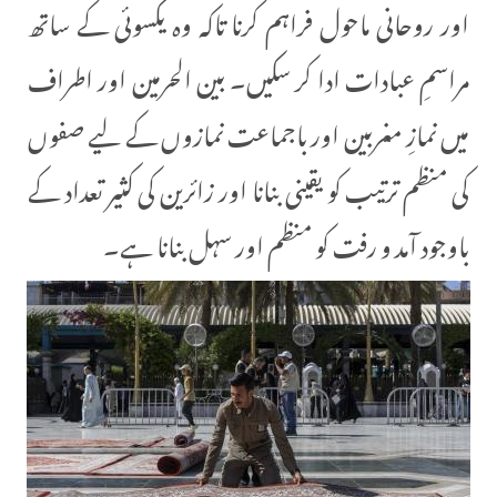
اور روحانی ماحول فراہم کرنا تاکہ وہ یکسوئی کے ساتھ
مراسمِ عبادات ادا کر سکیں۔ بین الحرمین اور اطراف
میں نمازِ مغربین اور باجماعت نمازوں کے لیے صفوں
کی منظم ترتیب کو یقینی بنانا اور زائرین کی کثیر تعداد کے
باوجود آمد و رفت کو منظم اور سہل بنانا ہے۔