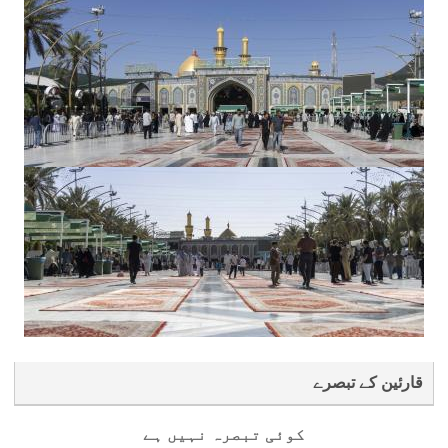
قارئین کے تبصرے
کوئی تبصرہ نہیں ہے