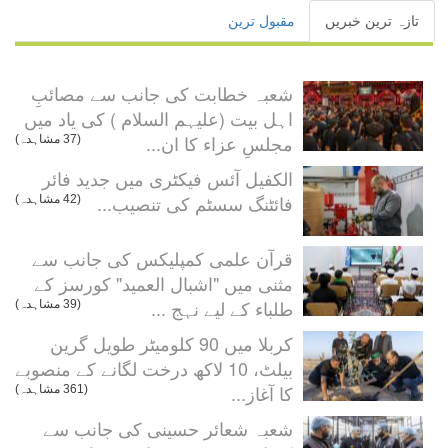
تازہ ترین خبریں
مقبول ترین
شعبہ خطابت کی جانب سے مصائبِ
اہل بیت (علیہم السلام ) کی یاد میں
مجلسِ عزاء کا ان...
(37 مشاہدہ)
الکفیل آئس فیکٹری میں جدید فائر
فائٹنگ سسٹم کی تنصیب...
(42 مشاہدہ)
قرآن علمی کمپلیکس کی جانب سے
مثنی میں "اشبال العميد" کورسز کے
طلباء کے لیے نہج ...
(39 مشاہدہ)
کربلا میں 90 کلومیٹر طویل گرین
بیلٹ، 10 لاکھ درخت لگانے کے منصوبے
کا آغاز...
(361 مشاہدہ)
شعبہ شعائر حسینی کی جانب سے