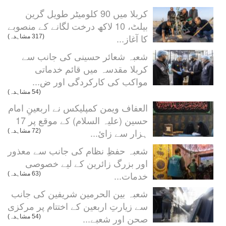
کربلا میں 90 کلومیٹر طویل گرین
بیلٹ، 10 لاکھ درخت لگانے کے منصوبے
کا آغاز...
(317 مشاہدہ)
شعبہ شعائر حسینی کی جانب سے
کربلا مقدسہ میں قائم خدماتی
مواکب کی کارکردگی اور ض...
(54 مشاہدہ)
العفاف ویمن کمپلیکس نے اربعینِ امام
حسین (علیہ السلام) کے موقع پر 17
ہزار سے زائ...
(72 مشاہدہ)
شعبہ حفظِ نظام کی جانب سے معذور
اور بزرگ زائرین کے لیے خصوصی
خدمات...
(63 مشاہدہ)
شعبہ بین الحرمین شریفین کی جانب
سے زیارتِ اربعین کے اختتام پر مرکزی
صحن اور شعبے...
(54 مشاہدہ)