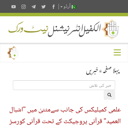
اُردُو
پہلا صفحہ
»
خبریں
علمی کمپلیکس کی جانب سےمثنیٰ میں "اشبال
العمید" قرآنی پروجیکٹ کے تحت قرآنی کورسز