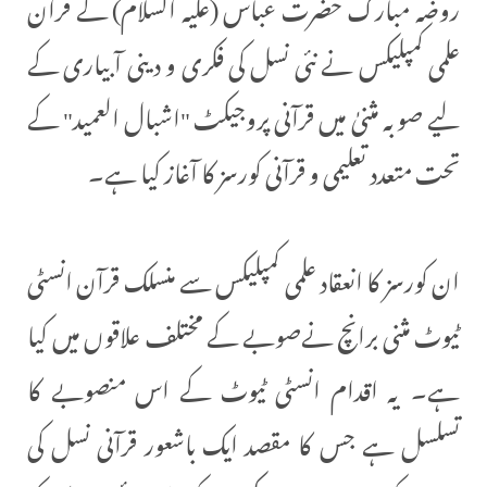
روضہ مبارک حضرت عباس (علیہ السلام) کے قرآن
علمی کمپلیکس نے نئی نسل کی فکری و دینی آبیاری کے
لیے صوبہ مثنیٰ میں قرآنی پروجیکٹ "اشبال العمید" کے
تحت متعدد تعلیمی و قرآنی کورسز کا آغاز کیا ہے۔
ان کورسز کا انعقاد علمی کمپلیکس سے منسلک قرآن انسٹی
ٹیوٹ مثنی برانچ نےصوبے کے مختلف علاقوں میں کیا
ہے۔ یہ اقدام انسٹی ٹیوٹ کے اس منصوبے کا
تسلسل ہے جس کا مقصد ایک باشعور قرآنی نسل کی