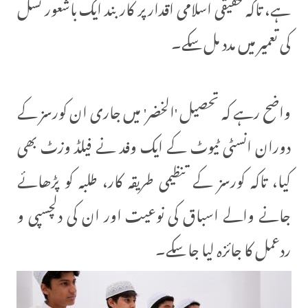
ہے، تاکہ حقیقی اسلامی اقدار پر کاربند ایک باشعور نسل
کی تعمیر میں مدد مل سکے۔
واضح رہے کہ تحصیل 'الخضر' میں جاری ان کورسز کے
دوران انسٹی ٹیوٹ کے ایک وفد نے فیلڈ وزٹ بھی
کیا، تاکہ کورسز کے تنظیمی طریقہ کار، طلبہ کو پڑھائے
جانے والے اسباق کی نوعیت اور ان کی دلچسپی و
ردعمل کا جائزہ لیا جا سکے۔