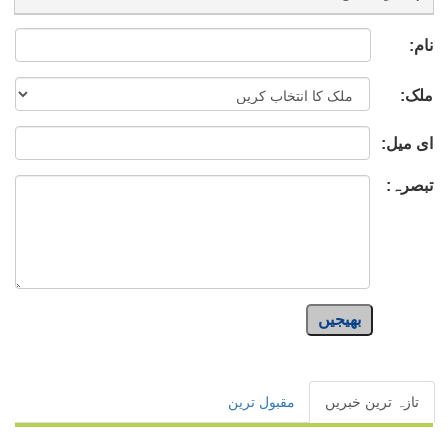
نام:
ملک:
ای میل:
تبصرہ:
بھیجیں
تازہ ترین خبریں
مقبول ترین