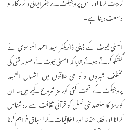
تربیت کرنا اور اس پروجیکٹ کے جغرافیائی دائرہ کار کو
وسعت دینا ہے۔
انسٹی ٹیوٹ کے ڈپٹی ڈائریکٹر سید احمد الموسوی نے
گفتگو کرتے ہوئے بتایا کہ انسٹی ٹیوٹ نے صوبہ مثنیٰ کی
مختلف شہروں و نواحی علاقوں میں 'اشبال العمید'
پروجیکٹ کے تحت کئی کورسز شروع کیے ہیں۔ ان
کورسز کا مقصد نئی نسل کو قرآنی ثقافت سے روشناس
کرانا اور فقہ، عقائد اور اخلاقیات کے اسباق فراہم کرنا