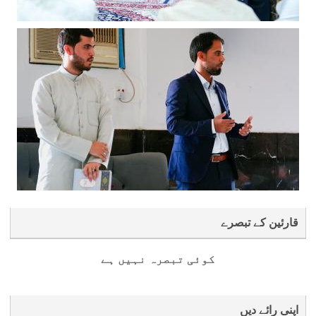
قارئین کے تبصرے
کوئی تبصرہ نہیں ہے
اپنی رائے دیں