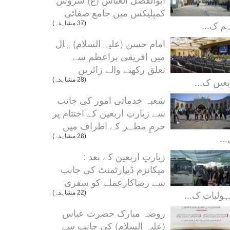
کمپلیکس میں جامع صفائی
م ک...
(37 مشاہدہ)
امام حسن (علیہ السلام) ہال
میں افریقی براعظم سے
تعلق رکھنے والے زائرینِ
بعین ک...
(28 مشاہدہ)
شعبہ خدماتی امور کی جانب
سے زیارتِ اربعین کے اختتام پر
حرمِ مطہر کے اطراف میں
..
(28 مشاہدہ)
زیارتِ اربعین کے بعد :
میکانزم ڈیپارٹمنٹ کی جانب
سے رضاکارعملے کو سفری
ولیات ک...
(22 مشاہدہ)
روضہ مبارک حضرت عباس
(علیہ السلام) کی جانب سے