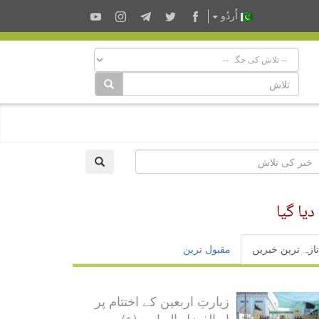
اُردُو
یا گیا
تازہ ترین خبریں
مقبول ترین
زیارتِ اربعین کے اختتام پر
ابوالفضل العباس (ع) سروس