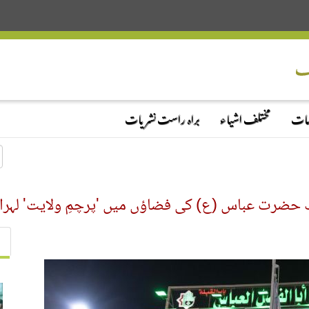
دمات
مختلف اشیاء
براہ راست نشریات
ک حضرت عباس (ع) کی فضاؤں میں 'پرچمِ ولایت' لہرا د