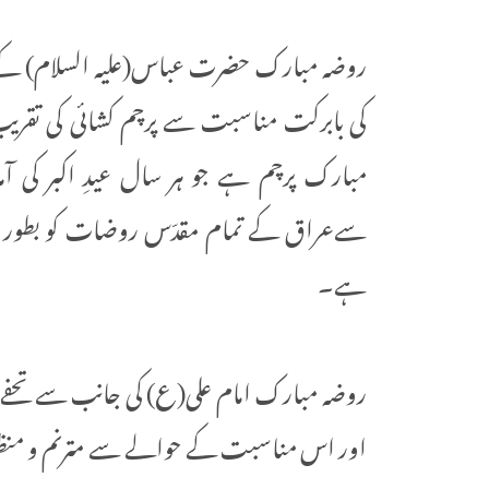
روضہ مبارک حضرت عباس(علیہ السلام) کے با
کی بابرکت مناسبت سے پرچم کشائی کی تقریب م
مبارک پرچم ہے جو ہر سال عیدِ اکبر کی آم
سےعراق کے تمام مقدّس روضات کو بطور ہدیہ پ
ہے۔
روضہ مبارک امام علی(ع) کی جانب سے تحفے میں 
اور اس مناسبت کے حوالے سے مترنم و منظوم