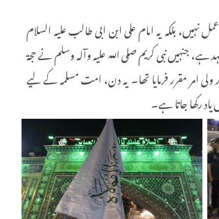
 نہیں، بلکہ یہ امام علی ابن ابی طالب علیہ السلام
 ہے، جنہیں نبی کریم صلی اللہ علیہ وآلہ وسلم نے حجۃ
ر ولی امر مقرر فرمایا تھا۔ یہ دن، امت مسلمہ کے لیے
 یاد رکھا جاتا ہے۔