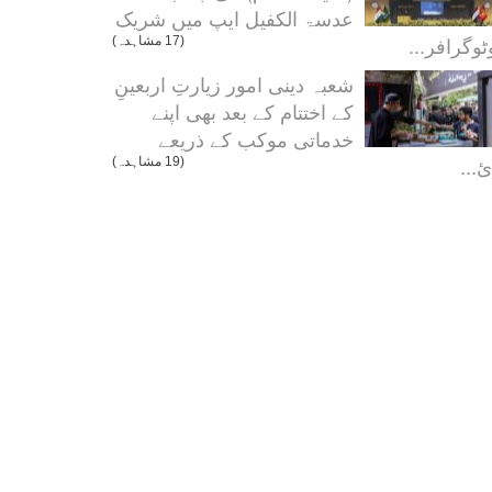
عدسۃ الکفیل ایپ میں شریک
ٹوگرافر...
(17 مشاہدہ)
شعبہ دینی امور زیارتِ اربعینِ
کے اختتام کے بعد بھی اپنے
خدماتی موکب کے ذریعے
ئ...
(19 مشاہدہ)