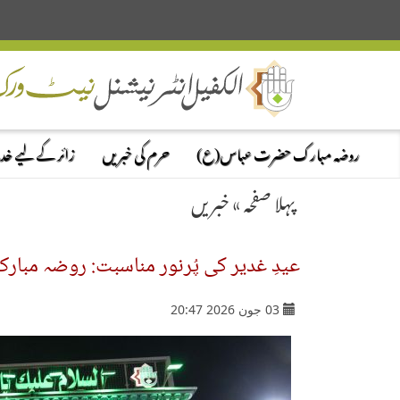
روضہ مبارک حضرت عباس(ع)
حرم کی خبریں
زائر کے لیے خ
پہلا صفحہ
»
خبریں
عیدِ غدیر کی پُرنور مناسبت: روضہ مبار
03 جون 2026 20:47