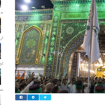
مہ
ار
ای.
سہ