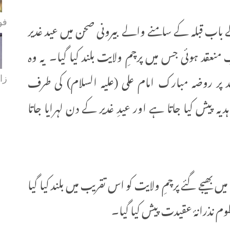
ب قبلہ کے سامنے والے بیرونی صحن میں عید غدیر
فو
نعقد ہوئی جس میں پرچمِ ولایت بلند کیا گیا۔ یہ وہ
د پر روضہ مبارک امام علی (علیہ السلام) کی طرف
زا
یش کیا جاتا ہے اور عیدِ غدیر کے دن لہرایا جاتا
بھیجے گئے پرچمِ ولایت کو اس تقریب میں بلند کیا گیا
 نذرانۂ عقیدت پیش کیا گیا۔