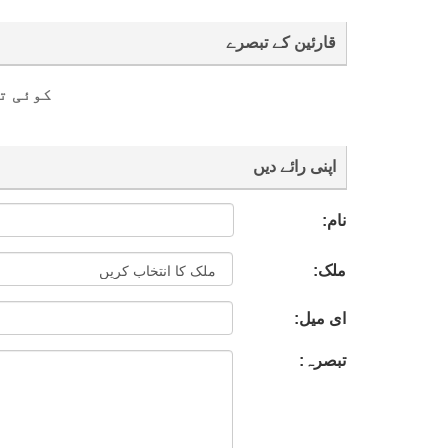
قارئین کے تبصرے
کوئی ت
اپنی رائے دیں
نام:
ملک:
ای میل:
تبصرہ: