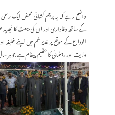
واضح رہے کہ یہ پرچم کشائی محض ایک رسمی عمل
کے ساتھ وفاداری اور ان کی بیعت کا تجدید عہد
الوداع کے موقع پر غدیر خم میں اپنے خلیفہ او
ولایت اور رہنمائی کا عظیم پیغام ہے جو ہر سال