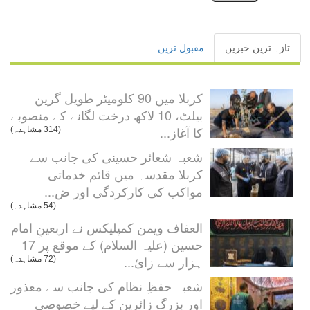
تازہ ترین خبریں
مقبول ترین
کربلا میں 90 کلومیٹر طویل گرین
بیلٹ، 10 لاکھ درخت لگانے کے منصوبے
کا آغاز...
(314 مشاہدہ)
شعبہ شعائر حسینی کی جانب سے
کربلا مقدسہ میں قائم خدماتی
مواکب کی کارکردگی اور ض...
(54 مشاہدہ)
العفاف ویمن کمپلیکس نے اربعینِ امام
حسین (علیہ السلام) کے موقع پر 17
ہزار سے زائ...
(72 مشاہدہ)
شعبہ حفظِ نظام کی جانب سے معذور
اور بزرگ زائرین کے لیے خصوصی