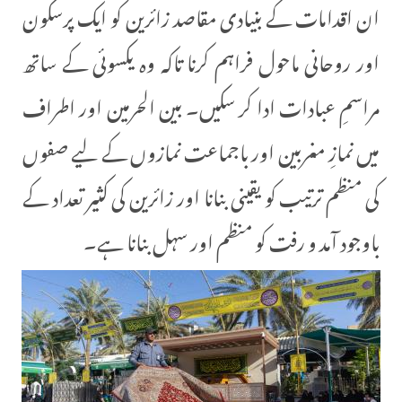
ان اقدامات کے بنیادی مقاصد زائرین کو ایک پرسکون
اور روحانی ماحول فراہم کرنا تاکہ وہ یکسوئی کے ساتھ
مراسمِ عبادات ادا کر سکیں۔ بین الحرمین اور اطراف
میں نمازِ مغربین اور باجماعت نمازوں کے لیے صفوں
کی منظم ترتیب کو یقینی بنانا اور زائرین کی کثیر تعداد کے
باوجود آمد و رفت کو منظم اور سہل بنانا ہے۔