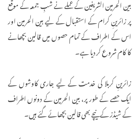
بین الحرمین الشریفین کے عملے نے شبِ جمعہ کے موقع
پر زائرینِ کرام کے استقبال کے لیے بین الحرمین اور
اس کے اطراف کے تمام حصوں میں قالین بچھانے
کا کام شروع کر دیا ہے۔
زائرینِ کربلا کی خدمت کے لیے جاری کاوشوں کے
ایک حصے کے طور پر، بین الحرمین کے دونوں اطراف
کے شیڈز کے نیچے بھی قالین بچھائے گئے ہیں۔