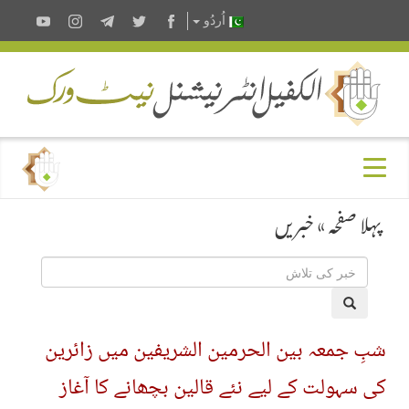
اُردُو
پہلا صفحہ
»
خبریں
شبِ جمعہ بین الحرمین الشریفین میں زائرین
کی سہولت کے لیے نئے قالین بچھانے کا آغاز