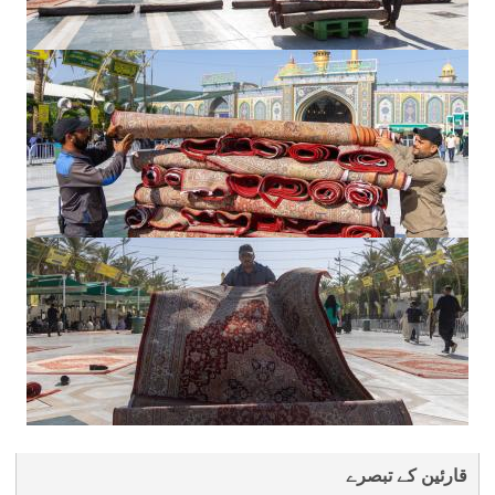
قارئین کے تبصرے