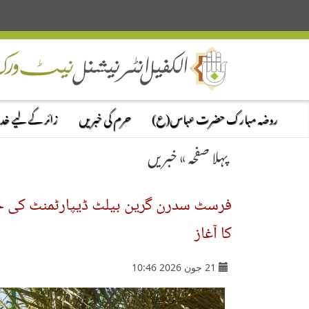
روضہ مبارک حضرت عباس(ع)
حرم کی خبریں
زائر کے لیے خ
پہلا صفحہ
»
خبریں
کا آغاز
21 جون 2026 10:46