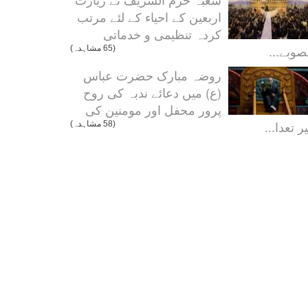
اربعین کے احیاء کے لئے مرتب
کردہ تنظیمی و خدماتی
صوبے...
(65 مشاہدہ)
روضہ مبارک حضرت عباس
(ع) میں دعائے ندبہ کی روح
پرور محفل اور مومنین کی
ر تعدا...
(58 مشاہدہ)