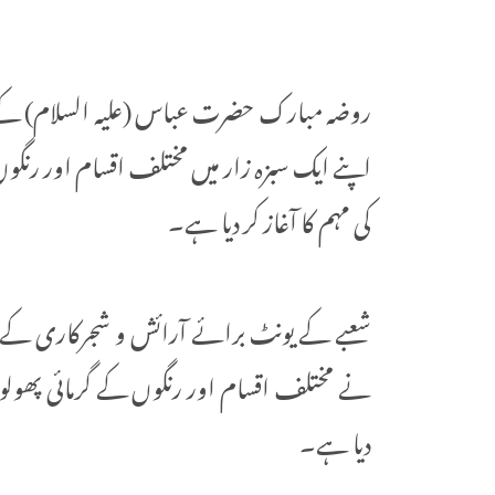
روضہ مبارک حضرت عباس (علیہ السلام) ک
کی مہم کا آغاز کر دیا ہے۔
شعبے کے یونٹ برائے آرائش و شجرکاری کے سرب
دیا ہے۔