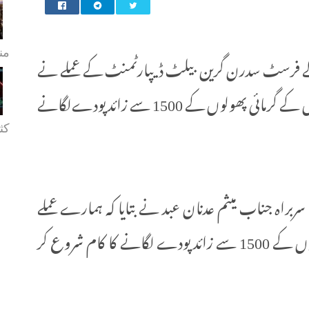
من
ے فرسٹ سدرن گرین بیلٹ ڈیپارٹمنٹ کے عملے نے
اپنے ایک سبزہ زار میں مختلف اقسام اور رنگوں کے گرمائی پھولوں کے 1500 سے زائد پودےلگانے
کثی
راہ جناب میثم عدنان عبد نے بتایا کہ ہمارے عملے
نے مختلف اقسام اور رنگوں کے گرمائی پھولوں کے 1500 سے زائد پودے لگانے کا کام شروع کر