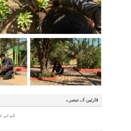
قارئین کے تبصرے
کوئی ت