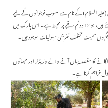
یٰ (علیہ السلام) کے نام سے منسوب نوجوانوں کے لیے
مختص تفریحی پارک کے باغات میں لگائے گئے ہیں، جو 12 دونم رقبے پر محیط ہے۔ اس پارک میں
ی جگہوں سمیت مختلف تفریحی سہولیات موجود ہیں۔
لگانے کا مقصد یہاں آنے والے وزیٹرز اور مہمانوں
ول فراہم کرنا ہے۔