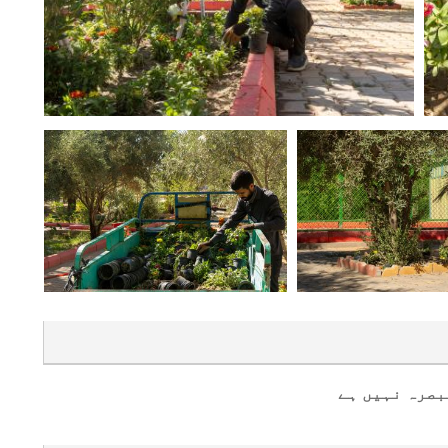
بصرہ نہیں ہے