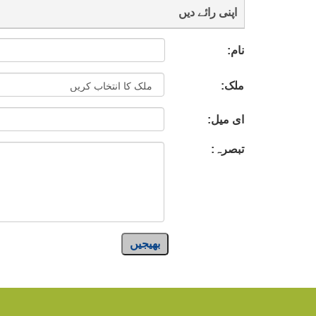
اپنی رائے دیں
نام:
ملک:
ای میل:
تبصرہ:
بھیجیں