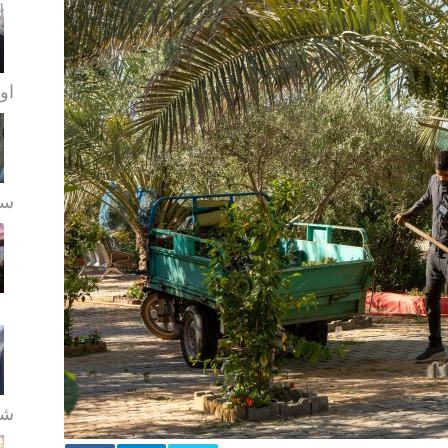
او
سے
شع