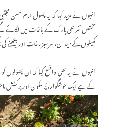
انہوں نے مزید کہا کہ یہ پھول امام حسن مجتب
کھیلوں کے میدان، سرسبز باغات اور بیٹھنے ک
انہوں نے یہ بھی واضح کیا کہ ان پھولوں کو 
کے لیے ایک خوشگوار، پُرسکون اور پرکشش ماح