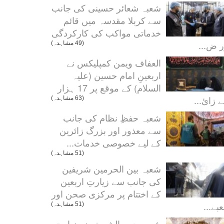
شعبہ شعائر حسینی کی جانب
سے کربلا مقدسہ میں قائم
خدماتی مواکب کی کارکردگی
ر ض...
(49 مشاہدہ)
العفاف ویمن کمپلیکس نے
اربعینِ امام حسین (علیہ
السلام) کے موقع پر 17 ہزار
 زائ...
(63 مشاہدہ)
شعبہ حفظِ نظام کی جانب
سے معذور اور بزرگ زائرین
کے لیے خصوصی خدمات...
(51 مشاہدہ)
شعبہ بین الحرمین شریفین
کی جانب سے زیارتِ اربعین
کے اختتام پر مرکزی صحن اور
بے...
(51 مشاہدہ)
شعبہ حرم الشریف نے زیارت