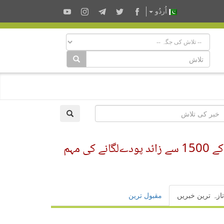
اُردُو
فرسٹ سدرن گرین بیلٹ ڈیپارٹمنٹ کی جانب سے مختلف اقسام اور رنگوں کے گرمائی پھولوں کے 1500 سے زائد پودےلگانے کی مہم
تازہ ترین خبریں
مقبول ترین