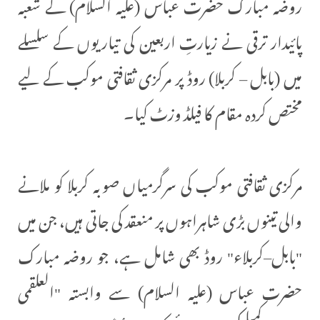
روضہ مبارک حضرت عباس (علیہ السلام) کے شعبہ
پائیدار ترقی نے زیارتِ اربعین کی تیاریوں کے سلسلے
میں (بابل – کربلا) روڈ پر مرکزی ثقافتی موکب کے لیے
مختص کردہ مقام کا فیلڈ وزٹ کیا۔
مرکزی ثقافتی موکب کی سرگرمیاں صوبہ کربلا کو ملانے
والی تینوں بڑی شاہراہوں پر منعقد کی جاتی ہیں، جن میں
"بابل–کربلاء" روڈ بھی شامل ہے، جو روضہ مبارک
حضرت عباس (علیہ السلام) سے وابستہ "العلقمی