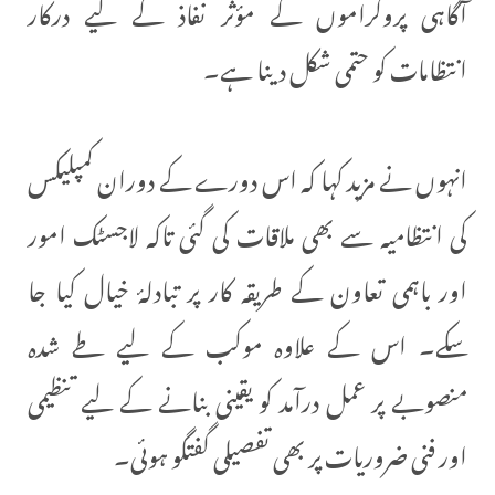
آگاہی پروگراموں کے مؤثر نفاذ کے لیے درکار
انتظامات کو حتمی شکل دینا ہے۔
انہوں نے مزید کہا کہ اس دورے کے دوران کمپلیکس
کی انتظامیہ سے بھی ملاقات کی گئی تاکہ لاجسٹک امور
اور باہمی تعاون کے طریقہ کار پر تبادلۂ خیال کیا جا
سکے۔ اس کے علاوہ موکب کے لیے طے شدہ
منصوبے پر عمل درآمد کو یقینی بنانے کے لیے تنظیمی
اور فنی ضروریات پر بھی تفصیلی گفتگو ہوئی۔