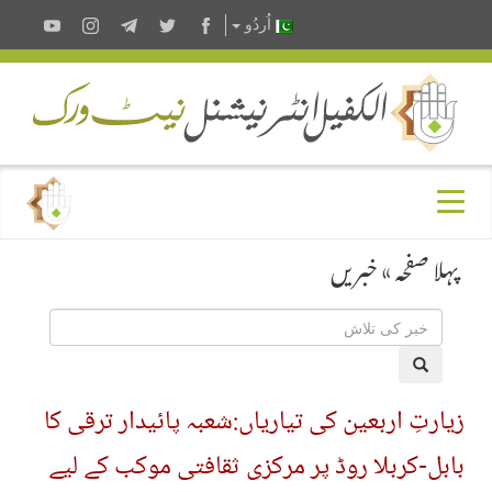
اُردُو
پہلا صفحہ
»
خبریں
زیارتِ اربعین کی تیاریاں:شعبہ پائیدار ترقی کا
بابل-کربلا روڈ پر مرکزی ثقافتی موکب کے لیے