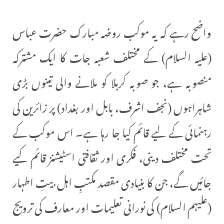
واضح رہے کہ یہ موکب روضہ مبارک حضرت عباس
(علیہ السلام) کے مختلف شعبہ جات کا ایک مشترکہ
منصوبہ ہے، جو صوبہ کربلا کو ملانے والی تینوں بڑی
شاہراہوں (نجف اشرف، بابل اور بغداد) پر زائرین کی
رہنمائی کے لیے قائم کیا جا رہا ہے۔ اس موکب کے
تحت مختلف دینی، فکری اور ثقافتی اسٹیشنز قائم کیے
جائیں گے، جن کا بنیادی مقصد مکتبِ اہل بیتِ اطہار
(علیہم السلام) کی نورانی تعلیمات اور معارف کی ترویج