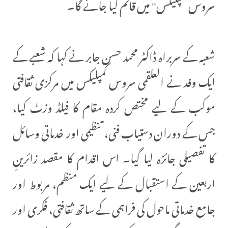
سروس کمپلیکس" میں قائم کیا جائے گا۔
شعبہ کے سربراہ ڈاکٹر محمد حسن جابر نے کہا کہ شعبے کے
ایک وفد نے العلقمی سروس کمپلیکس میں مرکزی ثقافتی
موکب کے لیے مختص کردہ مقام کا فیلڈ وزٹ کیا،
جس کے دوران دستیاب فنی، تنظیمی اور خدماتی وسائل
کا تفصیلی جائزہ لیا گیا۔ اس اقدام کا مقصد زائرینِ
اربعین کے استقبال کے لیے ایک منظم، مربوط اور
جامع خدماتی ماحول کی فراہمی کے ساتھ ثقافتی، فکری اور