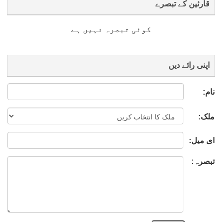
قارئین کے تبصرے
کوئی تبصرہ نہیں ہے
اپنی رائے دیں
نام:
ملک:
ای میل:
تبصرہ: