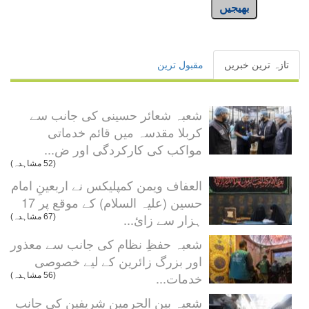
بھیجیں
تازہ ترین خبریں
مقبول ترین
شعبہ شعائر حسینی کی جانب سے
کربلا مقدسہ میں قائم خدماتی
مواکب کی کارکردگی اور ض...
(52 مشاہدہ)
العفاف ویمن کمپلیکس نے اربعینِ امام
حسین (علیہ السلام) کے موقع پر 17
ہزار سے زائ...
(67 مشاہدہ)
شعبہ حفظِ نظام کی جانب سے معذور
اور بزرگ زائرین کے لیے خصوصی
خدمات...
(56 مشاہدہ)
شعبہ بین الحرمین شریفین کی جانب