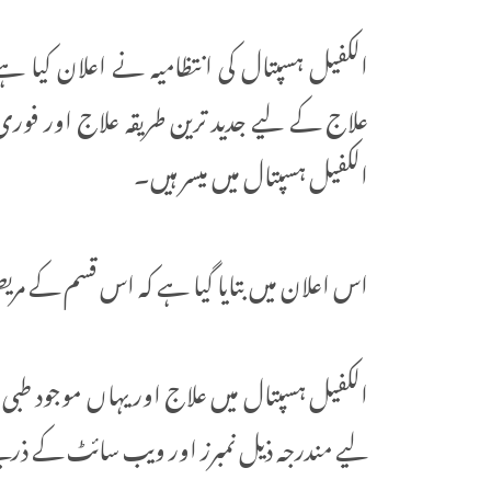
الکفیل ہسپتال کی انتظامیہ نے اعلان کیا
علاج کے لیے جدید ترین طریقہ علاج اور فوری
الکفیل ہسپتال میں میسر ہیں۔
اس اعلان میں بتایا گیا ہے کہ اس قسم کے مر
الکفیل ہسپتال میں علاج اور یہاں موجود 
لیے مندرجہ ذیل نمبرز اور ویب سائٹ کے ذریعے