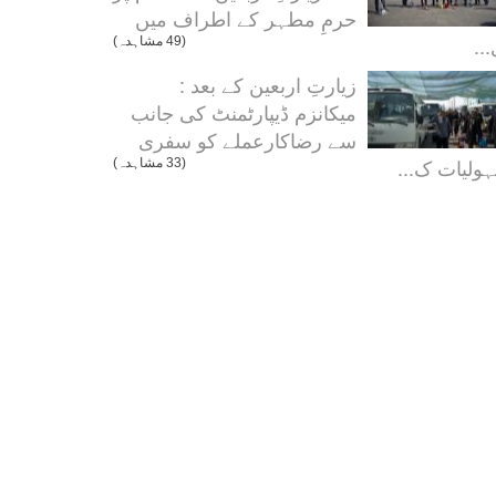
حرمِ مطہر کے اطراف میں
..
(49 مشاہدہ)
زیارتِ اربعین کے بعد :
میکانزم ڈیپارٹمنٹ کی جانب
سے رضاکارعملے کو سفری
ولیات ک...
(33 مشاہدہ)