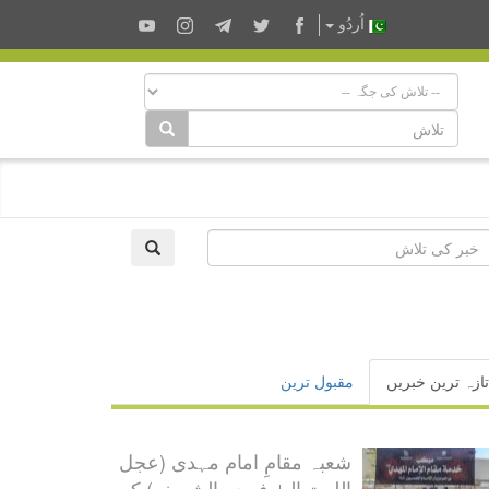
اُردُو
تازہ ترین خبریں
مقبول ترین
شعبہ مقامِ امام مہدی (عجل
اللہ تعالیٰ فرجہ الشریف) کی