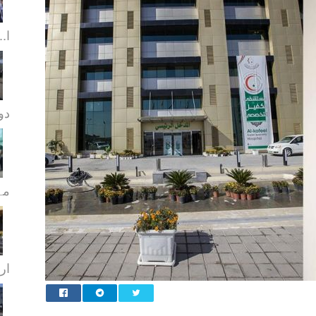
ا..
دورا
مہ
ار