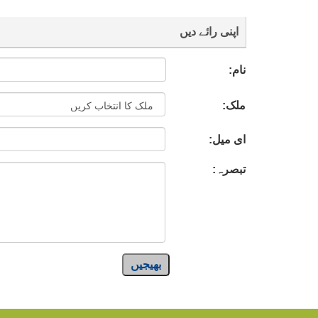
اپنی رائے دیں
نام:
ملک:
ای میل:
تبصرہ:
بھیجیں