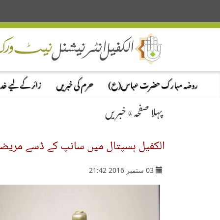
روضہ مبارک حضرت عباس(ع)
حرم کی خبریں
زائر کے لیے خ
پہلا صفحہ
»
خبریں
الکفیل ہسپتال میں سانپ کے ڈسے مریضوں
03 ستمبر 2016 21:42