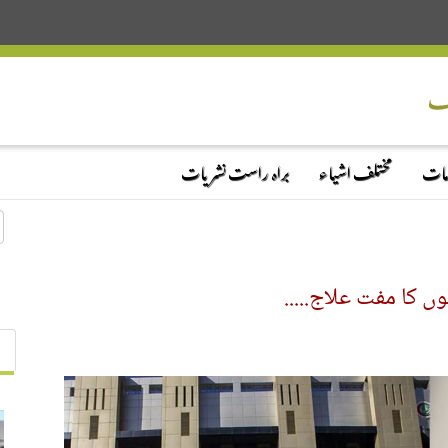
دمات
مختلف اشیاء
براہ راست نشریات
 کا مفت علاج.....