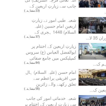
جانب سے زیارتِ اربعین کے
.
(23 مشاہدہ)
شعبہ طبی امور نے زیارتِ
اربعینِ امام حسین (علیہ
السلام) 1448 ہجری کے
ن 35 لا...
(37 مشاہدہ)
زیارتِ اربعین کے اختتام پر
ابوالفضل العباس (ع) سروس
کمپلیکس میں جامع صفائی
م ک...
(84 مشاہدہ)
امام حسن (علیہ السلام) ہال
میں افریقی براعظم سے
تعلق رکھنے والے زائرینِ
بعین ک...
(56 مشاہدہ)
شعبہ خدماتی امور کی جانب
سے زیارتِ اربعین کے اختتام پر