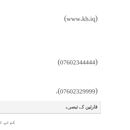
(www.kh.iq)
(07602344444)
(07602329999).
قارئین کے تبصرے
کوئی ت