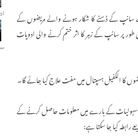
 ہے سانپ کے ڈسنے کا شکار ہونے والے مریضوں کے
ای.
 طور پر سانپ کے زہر کا اثر ختم کرنے والی ادویات
سہ
یضوں کا الکفیل ہسپتال میں مفت علاج کیا جائے گا۔
طبی سہولیات کے بارے میں معلومات حاصل کرنے کے
 رابطہ کیا جا سکتا ہے: