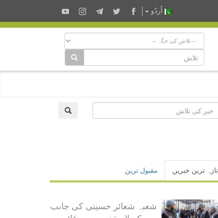
اُردُو
تازہ ترین خبریں
مقبول ترین
شعبہ شعائر حسینی کی جانب
سے کربلا مقدسہ میں قائم