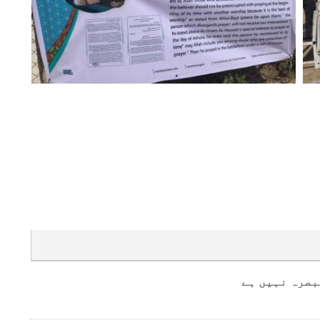
بصرہ نہیں ہے