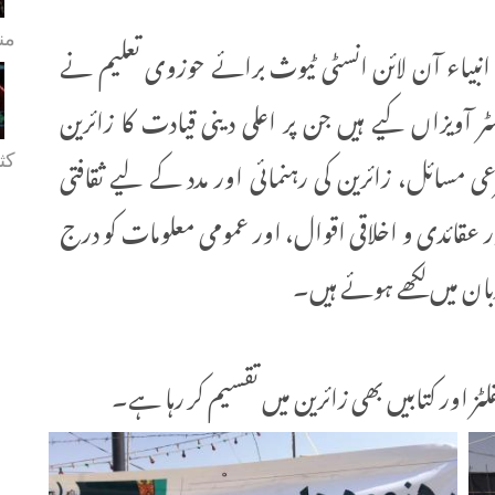
من
اء آن لائن انسٹی ٹیوث برائے حوزوی تعلیم نے
 آویزاں کیے ہیں جن پر اعلی دینی قیادت کا زائرین
ی مسائل، زائرین کی رہنمائی اور مدد کے لیے ثقافتی
کثی
قائدی و اخلاقی اقوال، اور عمومی معلومات کو درج
زبان میں لکھے ہوئے ہیں۔
ٹز اور کتابیں بھی زائرین میں تقسیم کر رہا ہے۔