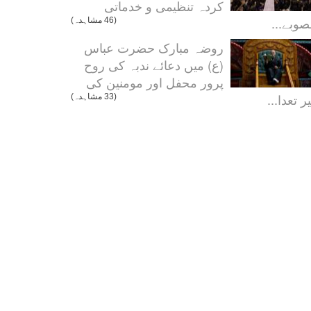
کردہ تنظیمی و خدماتی
صوبے...
(46 مشاہدہ)
روضہ مبارک حضرت عباس
(ع) میں دعائے ندبہ کی روح
پرور محفل اور مومنین کی
ر تعدا...
(33 مشاہدہ)