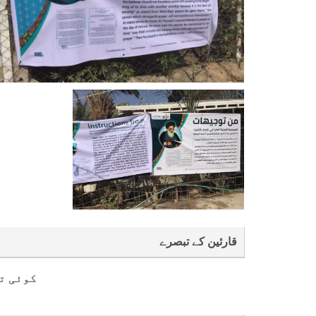
قارئین کے تبصرے
کوئی ت