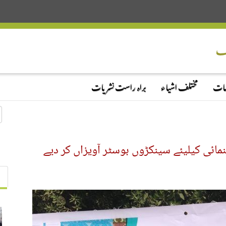
دمات
مختلف اشیاء
براہ راست نشریات
نمائی کیلیئے سینکڑوں بوسٹر آویزاں کر دیے