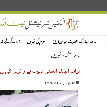
روضہ مبارک حضرت عباس(ع)
حرم کی خبریں
زائر کے لیے خ
پہلا صفحہ
»
خبریں
تراث انبیاء انسٹی ٹیوٹ نے زائرین کی رہ
02 نومبر 2017 15:20