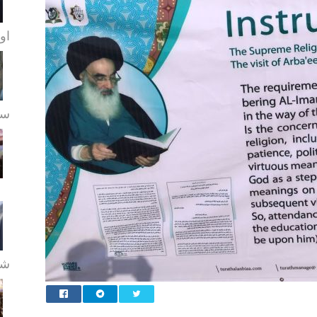
او
سے
شع