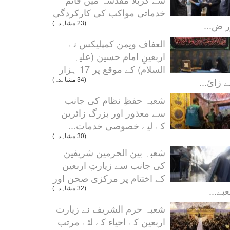
خدماتی مواکب کی کارکردگی
ر ض...
(23 مشاہدہ)
العفاف ویمن کمپلیکس نے
اربعینِ امام حسین (علیہ
السلام) کے موقع پر 17 ہزار
 زائ...
(34 مشاہدہ)
شعبہ حفظِ نظام کی جانب
سے معذور اور بزرگ زائرین
کے لیے خصوصی خدمات...
(30 مشاہدہ)
شعبہ بین الحرمین شریفین
کی جانب سے زیارتِ اربعین
کے اختتام پر مرکزی صحن اور
بے...
(32 مشاہدہ)
شعبہ حرم الشریف نے زیارت
اربعین کے احیاء کے لئے مرتب