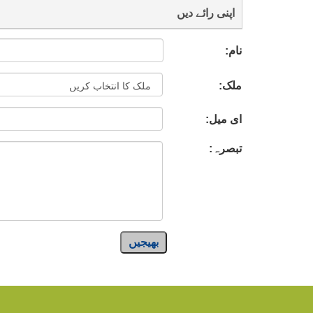
اپنی رائے دیں
نام:
ملک:
ای میل:
تبصرہ:
بھیجیں