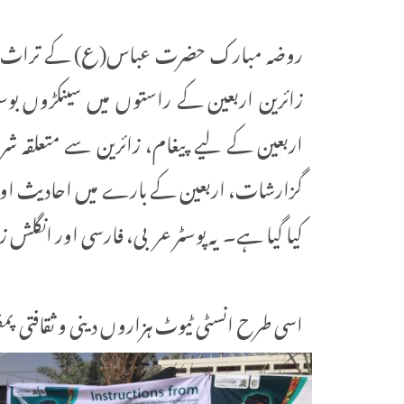
روضہ مبارک حضرت عباس(ع) کے تراث انبی
زائرین اربعین کے راستوں میں سینکڑوں بوسٹر
اربعین کے لیے پیغام، زائرین سے متعلقہ شرع
گزارشات، اربعین کے بارے میں احادیث اور ع
کیا گیا ہے۔ یہ پوسٹر عربی، فارسی اور انگلش 
اسی طرح انسٹی ٹیوٹ ہزاروں دینی و ثقافتی پمفل