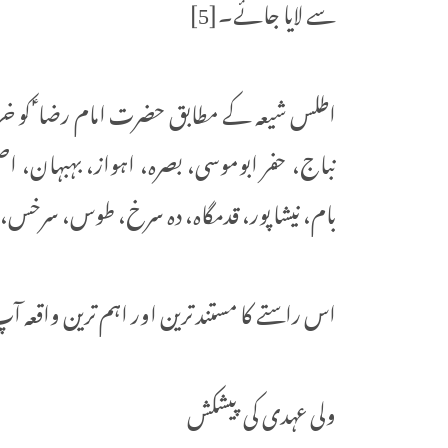
سے لایا جائے۔[5]
اطلس شیعہ کے مطابق حضرت امام رضا ؑ کو خراسا
نباج، حفر ابوموسی، بصره، اہواز، بہبہان، اصط
بام، نیشاپور، قدمگاه، ده سرخ، طوس، سرخس، مر
اس راستے کا مستند ترین اور اہم ترین واقعہ آ
ولی عہدی کی پیشکش