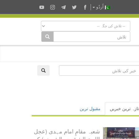
اُردُو
تازہ ترین خبریں
مقبول ترین
شعبہ مقامِ امام مہدی (عجل
اللہ تعالیٰ فرجہ الشریف) کی