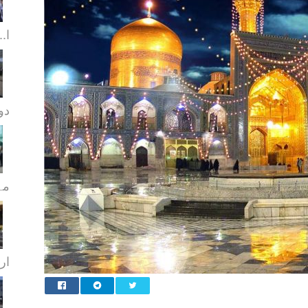
ا..
دورا
مہ
ار