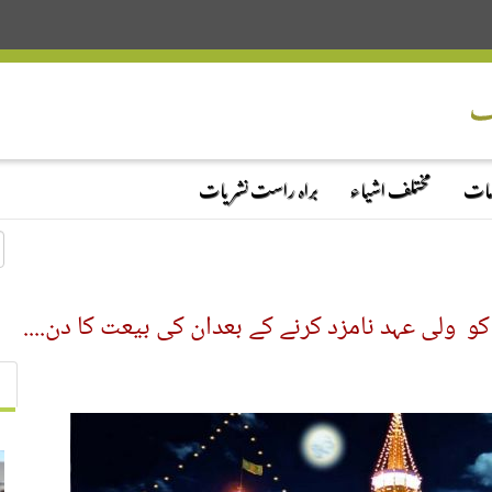
دمات
مختلف اشیاء
براہ راست نشریات