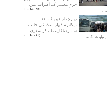
حرمِ مطہر کے اطراف میں
..
(55 مشاہدہ)
زیارتِ اربعین کے بعد :
میکانزم ڈیپارٹمنٹ کی جانب
سے رضاکارعملے کو سفری
ولیات ک...
(41 مشاہدہ)