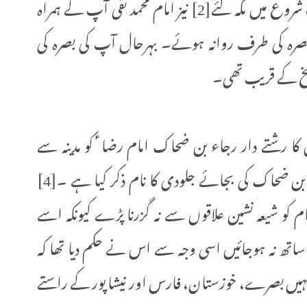
کیا[1]۔لیکن متاخر منبعوں میں آیا ہے کہ آپ شروع میں مکہ گئے[2] نیز امام محمد تقی آپ کے ہمراہ
 بصرہ کی طرف روانہ ہوئے۔ بہرحال آپ کی بصرہ کی
رشتے دار رجاء بن ضحاک امام رضا ؑ کو مدینہ سے
خراسان لے کر آیا۔[3] شیخ مفید نے رجاء بن ضحاک کی بجائے جلودی کا نام ذکر کیا ہے ۔[4]
ام کو شیعہ نشین علاقوں سے نہ گزرنا پڑے کیونکہ اسے
اتھ نہ ہوجائیں اسی وجہ سے اس نے حکم دیا تھا کہ
ہ انہیں بصرے، خوزستان، فارس اور نیشاپور کے راستے