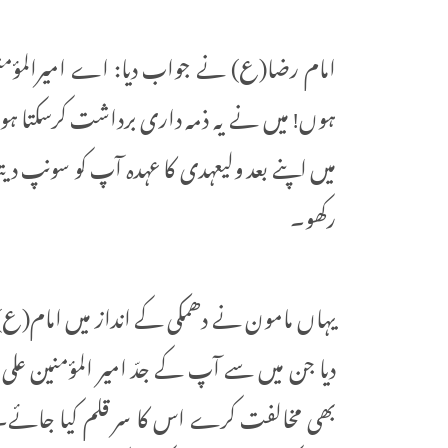
امام رضا(ع) نے جواب دیا: اے امیرالمؤمنین ت
ہوں! میں نے یہ ذمہ داری برداشت کرسکتا ہو
میں اپنے بعد ولیعہدی کا عہدہ آپ کو سونپ د
رکھو۔
یہاں مامون نے دھمکی کے انداز میں امام(ع) 
دیا جن میں سے آپ کے جدّ امیر المؤمنین علی
بھی مخالفت کرے اس کا سر قلم کیا جائے۔ 