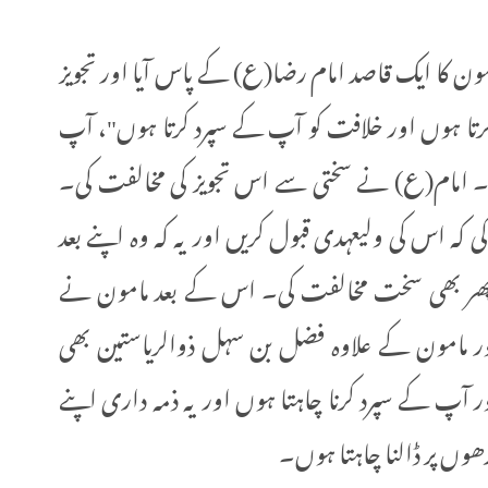
ون کا ایک قاصد امام رضا(ع) کے پاس آیا اور تجویز
تا ہوں اور خلافت کو آپ کے سپرد کرتا ہوں"، آپ
ں۔ امام(ع) نے سختی سے اس تجویز کی مخالفت کی۔
اس کی ولیعہدی قبول کریں اور یہ کہ وہ اپنے بعد
ر بھی سخت مخالفت کی۔ اس کے بعد مامون نے
ور مامون کے علاوہ فضل بن سہل ذوالریاستین بھی
ور آپ کے سپرد کرنا چاہتا ہوں اور یہ ذمہ داری اپنے
وں پر ڈالنا چاہتا ہوں۔