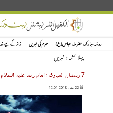
روضہ مبارک حضرت عباس(ع)
حرم کی خبریں
زائر کے لیے خ
پہلا صفحہ
»
خبریں
7 رمضان المبارک : امام رضا علیہ السلام کو ولی عہد نامزد کرنے کے بعدان کی بیعت کا دن....
22 مئی 2018 12:01