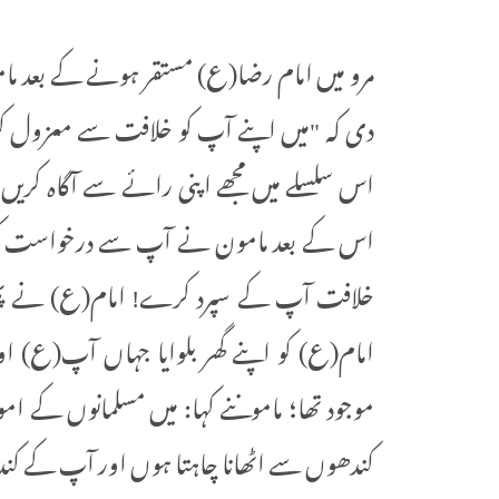
مرو میں امام رضا(ع) مستقر ہونے کے بعد مام
دی کہ "میں اپنے آپ کو خلافت سے معزول کر
اس سلسلے میں مجھے اپنی رائے سے آگاہ کری
اس کے بعد مامون نے آپ سے درخواست کی کہ 
خلافت آپ کے سپرد کرے! امام(ع) نے پھ
امام(ع) کو اپنے گھر بلوایا جہاں آپ(ع) ا
موجود تھا؛ ماموننے کہا: میں مسلمانوں کے ام
کندھوں سے اٹھانا چاہتا ہوں اور آپ کے کندھ