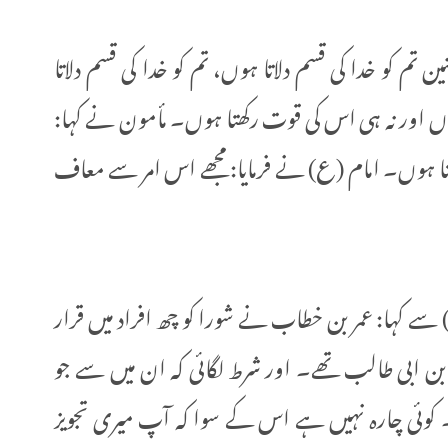
م کو خدا کی قسم دلاتا ہوں، تم کو خدا کی قسم دلاتا
ں اور نہ ہی اس کی قوت رکھتا ہوں۔ مأمون نے کہا:
یتا ہوں۔ امام (ع) نے فرمایا: مجھے اس امر سے معاف
سے کہا: عمر بن خطاب نے شورا کو چھ افراد میں قرار
 بن ابی طالب تھے۔ اور شرط لگائی کہ ان میں سے جو
کوئی چارہ نہيں ہے اس کے سوا کہ آپ میری تجویز