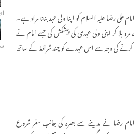
علی رضا علیہ السلام کو اپنا ولی عہد بنانا مراد ہے۔
ای.
مرو بلا کر اپنی ولی عہدی کی پیشکش کی جسے امام نے
ور کرنے کی وجہ سے اس عہدے کو چند شرائط کے ساتھ
سہ
ہ امام رضا نے مدینے سے بصرہ کی جانب سفر شروع