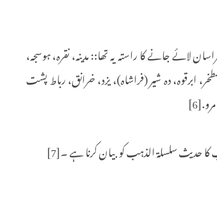
ن لائے جانے کا راستہ یہ تھا:: مدینہ، نقره، ہوسجہ،
خر، ابرقوه، ده شیر (فراشاه)، یزد، خرانق، رباط پشت
و.[6]
پ کا حدیث سلسلۃ الذہب کو بیان کرنا ہے ۔[7]