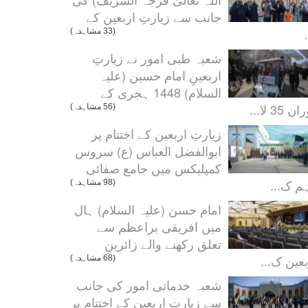
جانب سے زیارتِ اربعین کے
.
(33 مشاہدہ)
شعبہ طبی امور نے زیارتِ
اربعینِ امام حسین (علیہ
السلام) 1448 ہجری کے
ن 35 لا...
(56 مشاہدہ)
زیارتِ اربعین کے اختتام پر
ابوالفضل العباس (ع) سروس
کمپلیکس میں جامع صفائی
م ک...
(98 مشاہدہ)
امام حسن (علیہ السلام) ہال
میں افریقی براعظم سے
تعلق رکھنے والے زائرینِ
بعین ک...
(68 مشاہدہ)
شعبہ خدماتی امور کی جانب
سے زیارتِ اربعین کے اختتام پر