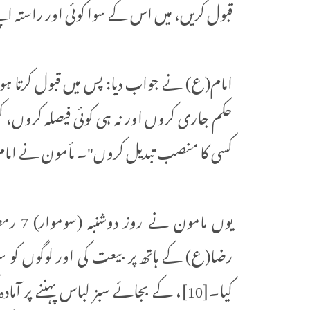
قبول کریں، میں اس کے سوا کوئی اور راستہ اپن
امام(ع) نے جواب دیا: پس میں قبول کرتا ہوں 
حکم جاری کروں اور نہ ہی کوئی فیصلہ کروں، ک
کسی کا منصب تبدیل کروں"۔ مأمون نے امام(ع
کیا۔[10]، کے بجائے سبز لباس پہننے پر