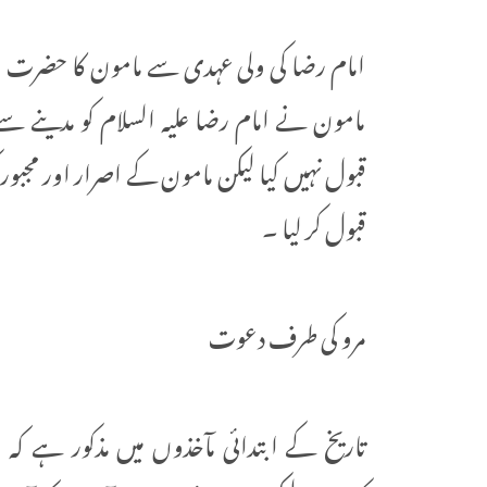
امام رضا کی ولی عہدی سے مامون کا حضرت امام 
مامون نے امام رضا علیہ السلام کو مدینے سے 
قبول نہیں کیا لیکن مامون کے اصرار اور مجب
قبول کر لیا ۔
مرو کی طرف دعوت
تاریخ کے ابتدائی مآخذوں میں مذکور ہے ک