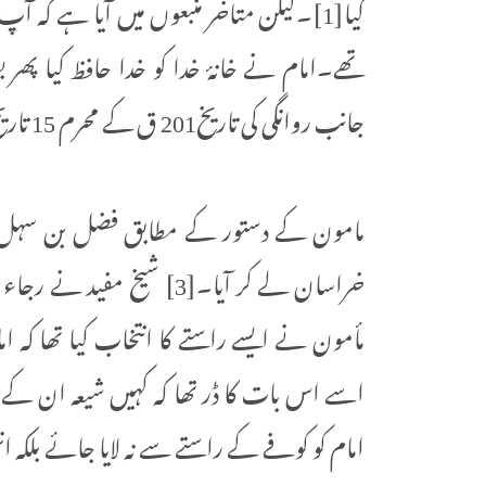
تھے۔امام نے خانۂ خدا کو خدا حافظ کیا پھر
جانب روانگی کی تاریخ201 ق کے محرم 15 تاریخ کے قریب تھی۔
مامون کے دستور کے مطابق فضل بن سہل کا 
مأمون نے ایسے راستے کا انتخاب کیا تھا کہ ام
اسے اس بات کا ڈر تھا کہ کہیں شیعہ ان کے س
امام کو کوفے کے راستے سے نہ لایا جائے بلک