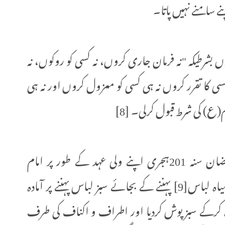
ے سامنے نہيں پاتا۔
بشرطیکہ "نہ فرمان جاری کروں، نہ کسی کو روکوں، نہ
سی کا تقرر کروں نہ ہی کسی کو معزول کروں اور نہ ہی
) کی شرط قبول کرلی۔ [8]
یوں مامون نے روز دوشنبہ (سوموار) 7 رمضان سنہ 201ہجری اپنے ولی عہد کے طور پر امام
رضا(ع) کے ہاتھ پر بیعت کی اور لوگوں کو سیاہ لباس[9] پہننے کے بجائے سبز لباس پہننے پر آمادہ
 آمادہ کرکے سبز پوش کردیا اور اطراف و اکناف کی طرف