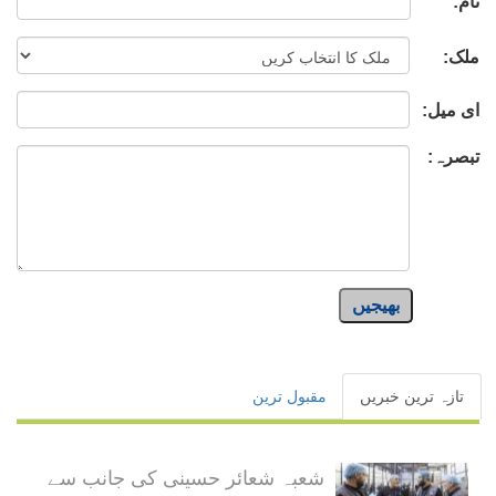
نام:
ملک:
ای میل:
تبصرہ:
بھیجیں
تازہ ترین خبریں
مقبول ترین
شعبہ شعائر حسینی کی جانب سے