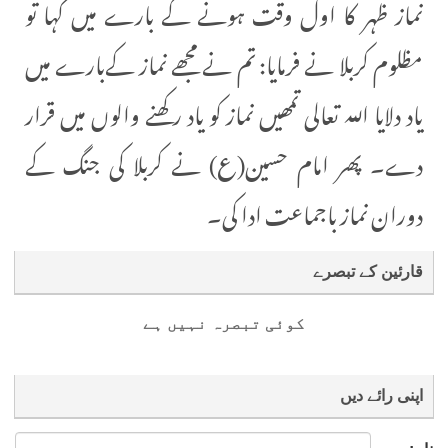
نماز ظہر کا اول وقت ہونے کے بارے میں کہا تو
مظلوم کربلا نے فرمایا: تم نے مجھے نماز کےبارے میں
یاد دلایا اللہ تعالی تمھیں نماز کو یاد رکھنے والوں میں قرار
دے۔ پھر امام حسین(ع) نے کربلا کی جنگ کے
دوران نماز باجماعت ادا کی۔
قارئین کے تبصرے
کوئی تبصرہ نہیں ہے
اپنی رائے دیں