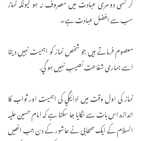
کر کسی دوسری عبادت میں مصروف نہ ہو کیونکہ نماز
سب سے افضل عبادت ہے۔
معصوم فرماتے ہیں جو شخص نماز کو اہمیت نہیں دیتا
اسے ہماری شفاعت نصیب نہیں ہو گي.
نماز کی اول وقت میں ادائيگي کی اہمیت اور ثواب کا
اندازہ اس بات سے لگایا جا سکتا ہے کہ امام حسین علیہ
السلام کے ایک صحابی نے عاشور کے دن جب انھیں