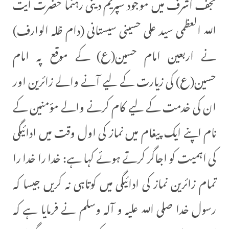
نجف اشرف میں موجود سپریم دینی رہنما حضرت آیت
اللہ العظمی سید علی حسینی سیستانی (دام ظلہ الوارف)
نے اربعین امام حسین(ع) کے موقع پہ امام
حسین(ع) کی زیارت کے لیے آنے والے زائرین اور
ان کی خدمت کے لیے کام کرنے والے مؤمنین کے
نام اپنے ایک پیغام میں نماز کی اول وقت میں ادائیگی
کی اہمیت کو اجاگر کرتے ہوئے کہا ہے: خدا را خدا را
تمام زائرین نماز کی ادائيگی میں کوتاہی نہ کریں جیسا کہ
رسول خدا صلی اللہ علیہ و آلہ وسلم نے فرمایا ہے کہ