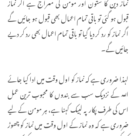
نماز دین کا ستون اور مومن کی معراج ہے اگر نماز
قبول ہو گئی تو باقی تمام اعمال بھی قبول ہو جائیں گے
اگر نماز کو رد کر دیا گيا تو باقی تمام اعمال بھی رد کر دیے
جائيں گے۔
لہذا ضروری ہے کہ نماز کو اول وقت میں ادا کیا جائے
اللہ کے نزدیک سب سے بندوں کا محبوب ترین عمل
اس کی طرف پکار پہ لبیک کہنا ہے، ہر مومن کے لیے
ضروری ہے کہ وہ نماز کے اول وقت میں نماز کو چھوڑ