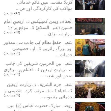
کربلا مقدسہ میں قائم خدماتی
مواکب کی کارکردگی اور ض...
(47 مشاہدہ)
العفاف ویمن کمپلیکس نے اربعینِ امام
حسین (علیہ السلام) کے موقع پر 17
ہزار سے زائ...
(63 مشاہدہ)
شعبہ حفظِ نظام کی جانب سے معذور
اور بزرگ زائرین کے لیے خصوصی
خدمات...
(51 مشاہدہ)
شعبہ بین الحرمین شریفین کی جانب
سے زیارتِ اربعین کے اختتام پر مرکزی
صحن اور شعبے...
(51 مشاہدہ)
شعبہ حرم الشریف نے زیارت اربعین
کے احیاء کے لئے مرتب کردہ تنظیمی و
خدماتی منصوبے...
(65 مشاہدہ)
روضہ مبارک حضرت عباس (ع) میں