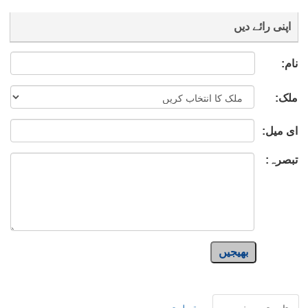
اپنی رائے دیں
نام:
ملک:
ای میل:
تبصرہ:
بھیجیں