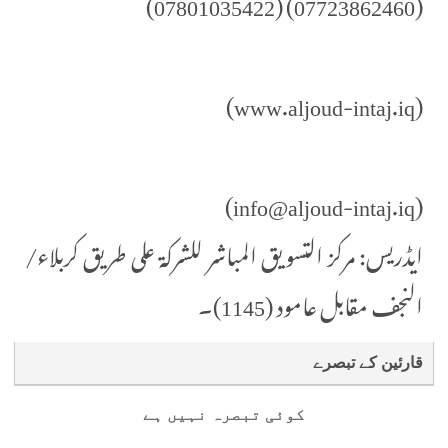
(07723862460) (07801035422)
(www.aljoud-intaj.iq)
(info@aljoud-intaj.iq)
ایڈریس: مركز التسويق المباشر للشركة على طريق كربلاء/
النجف مقابل عامود (1145)۔
قارئین کے تبصرے
کوئی تبصرہ نہیں ہے