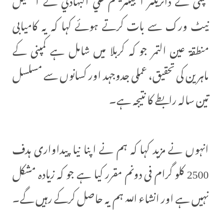
نیٹ ورک سے بات کرتے ہوئے کہا کہ یہ کامیابی
منطقة عين التمر جو کہ کربلا میں شامل ہے کمپنی کے
ماہرین کی تحقیق، عملی جدوجہد اور کسانوں سے مسلسل
تین سالہ رابطے کا نتیجہ ہے۔
انہوں نے مزید کہا کہ ہم نے اپنا نیا پیداواری ہدف
2500 کلو گرام فی دونم مقرر کیا ہے جو کہ زیادہ مشکل
نہیں ہے اور انشاء اللہ ہم یہ حاصل کرکے رہیں گے۔