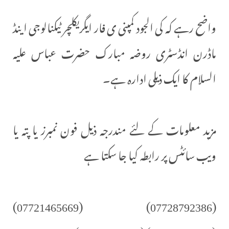
واضح رہے کہ کی الجود کمپنی ی فار ایگریکلچر ٹیکنالوجی اینڈ
ماڈرن انڈسٹری روضہ مبارک حضرت عباس علیہ
السلام کا ایک ذیلی ادارہ ہے۔
مزید معلومات کے لئے مندرجہ ذیل فون نمبرز یا پتہ یا
ویب سائٹس پر رابطہ کیا جا سکتا ہے
(07728792386) (07721465669)