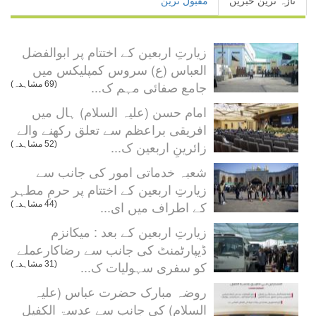
تازہ ترین خبریں
مقبول ترین
زیارتِ اربعین کے اختتام پر ابوالفضل
العباس (ع) سروس کمپلیکس میں
جامع صفائی مہم ک...
(69 مشاہدہ)
امام حسن (علیہ السلام) ہال میں
افریقی براعظم سے تعلق رکھنے والے
زائرینِ اربعین ک...
(52 مشاہدہ)
شعبہ خدماتی امور کی جانب سے
زیارتِ اربعین کے اختتام پر حرمِ مطہر
کے اطراف میں ای...
(44 مشاہدہ)
زیارتِ اربعین کے بعد : میکانزم
ڈیپارٹمنٹ کی جانب سے رضاکارعملے
کو سفری سہولیات ک...
(31 مشاہدہ)
روضہ مبارک حضرت عباس (علیہ
السلام) کی جانب سے عدسۃ الکفیل