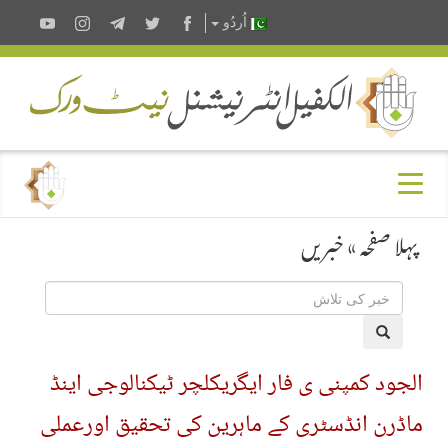
اُردُو
پہلا صفحہ
»
خبریں
الجود کمپنی ی فار ایگریکلچر ٹیکنالوجی اینڈ
ماڈرن انڈسٹری کے ماہرین کی تحقیق اورعملی