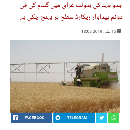
جدوجہد کی بدولت عراق میں گندم کی فی
دونم پیداوار ریکارڈ سطح پر پہنچ چکی ہے
15 مئی 2019 18:02
FACEBOOK
TELEGRAM