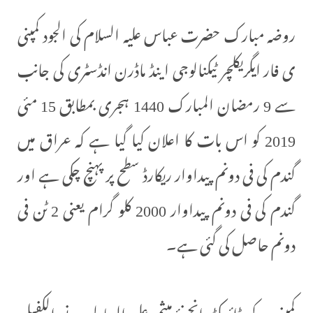
روضہ مبارک حضرت عباس علیہ السلام کی الجود کمپنی
ی فار ایگریکلچر ٹیکنالوجی اینڈ ماڈرن انڈسٹری کی جانب
سے 9 رمضان المبارک 1440 ہجری بمطابق 15 مئی
2019 کو اس بات کا اعلان کیا گیا ہے کہ عراق میں
گندم کی فی دونم پیداوار ریکارڈ سطح پر پہنچ چکی ہے اور
گندم کی فی دونم پیداوار 2000 کلو گرام یعنی 2 ٹن فی
دونم حاصل کی گئی ہے۔
کمپنی کے ڈائریکٹر انجینئرميثم علي البهادلي نے الکفیل