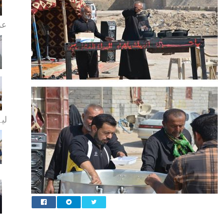
عز
لیے