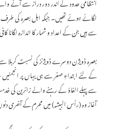
انتظامی حدود کے اندر دور دراز سے آنے وا
لگائے ہوئے تھیں۔ جبکہ اہل بصرہ کی طرف 
سے ہیں جن کے اعداد و شمار کا اندازہ لگانا ک
بصرہ ڈویژن دوسرے ڈویژنز کی نسبت کربلا سے
کے لئے ابتداءِ صفر سے ہی یہاں پر انجمنیں 
سے پہلے الفاؤ کے رہنے والے زائرین کی خد
آغاز وہ (رأس البیشہ) میں محرم کے آخری دن