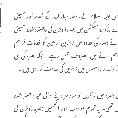
او
 علیہ السلام کے روضہ مبارک کے شعائر اور حسینی
 ہے مذکورہ سیکشن میں بصرہ ڈویژن کی رجسٹرڈ شدہ حسینی
سے
ں اور مواکب نے بصرہ کی حدود میں زائرینِ اربعین کو خدمات فراہم
اہم کرنے میں مصروفِ عمل رہے۔ جبکہ بصرہ کی ہی
 آنے والے راستوں میں زائرین کی خدمت کر رہی ہیں۔
رہ میں زائرین کو سروسز دینے والی غیر رجسٹر شدہ
ں تھی۔ یہ تمام مواکب اور انجمنیں بصرہ ڈویژن کی