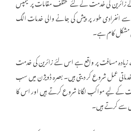
لے زائرین کی خدمت کے لئے مختلف مقامات پر کیمپس
سے انفرادی طور پر پیش کی جانے والی خدمات الگ
افی مشکل کام ہے۔
 زیادہ مسافت پر واقع ہے اس لئے زائرین کی خدمت
خدماتی عمل شروع کر دیتی ہیں۔ بصرہ ڈویژن میں سب
مت کے لیے مواکب لگانا شروع کرتے ہیں اور اس کا
وں سے کرتے ہیں۔