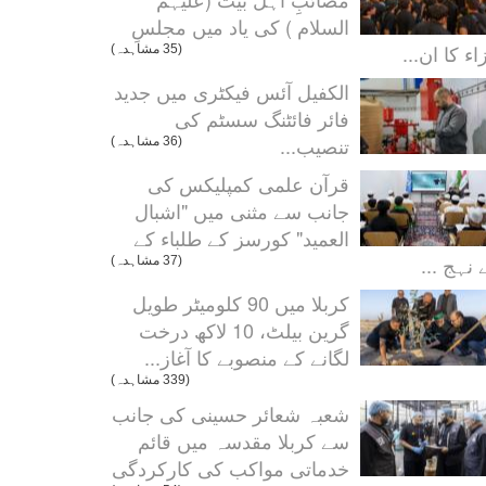
السلام ) کی یاد میں مجلسِ
اء کا ان...
(35 مشاہدہ)
الکفیل آئس فیکٹری میں جدید
فائر فائٹنگ سسٹم کی
تنصیب...
(36 مشاہدہ)
قرآن علمی کمپلیکس کی
جانب سے مثنی میں "اشبال
العميد" کورسز کے طلباء کے
 نہج ...
(37 مشاہدہ)
کربلا میں 90 کلومیٹر طویل
گرین بیلٹ، 10 لاکھ درخت
لگانے کے منصوبے کا آغاز...
(339 مشاہدہ)
شعبہ شعائر حسینی کی جانب
سے کربلا مقدسہ میں قائم
خدماتی مواکب کی کارکردگی