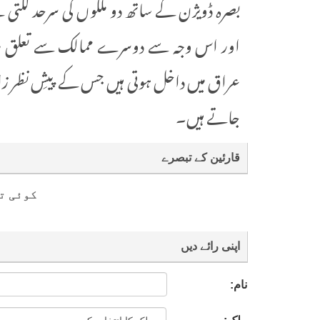
بصرہ ڈویژن کے ساتھ دو ملکوں کی سرحد لگت
اور اس وجہ سے دوسرے ممالک سے تعلق رکھن
عراق میں داخل ہوتی ہیں جس کے پیشِ نظر زائ
جاتے ہیں۔
قارئین کے تبصرے
کوئی ت
اپنی رائے دیں
نام: