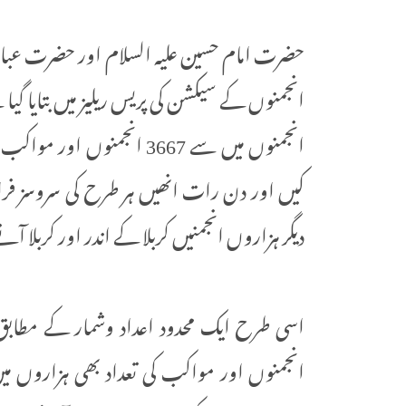
حضرت امام حسین علیہ السلام اور حضرت عباس
انجمنوں کے سیکشن کی پریس ریلیز میں بتایا گیا
انجمنوں میں سے 3667 انجمنو
کیں اور دن رات انھیں ہر طرح کی سروسز فر
دیگر ہزاروں انجمنیں کربلا کے اندر اور کربلا
اسی طرح ایک محدود اعداد وشمار کے مطابق بص
انجمنوں اور مواکب کی تعداد بھی ہزاروں می