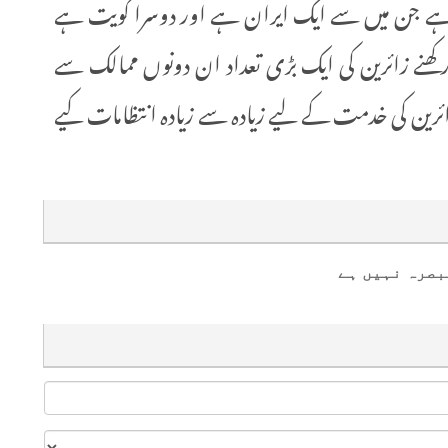
ی ہے جن میں سے ایک ایران ہے اور دوسرا کویت ہے
ے زائرین کی ایک بڑی تعداد ان دونوں ممالک سے
رین کی خدمت کے لیے زیادہ سے زیادہ انتظامات کیے
بصرہ نہیں ہے