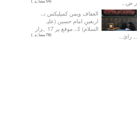
ر ض...
(54 مشاہدہ)
العفاف ویمن کمپلیکس نے
اربعینِ امام حسین (علیہ
السلام) کے موقع پر 17 ہزار
 زائ...
(78 مشاہدہ)