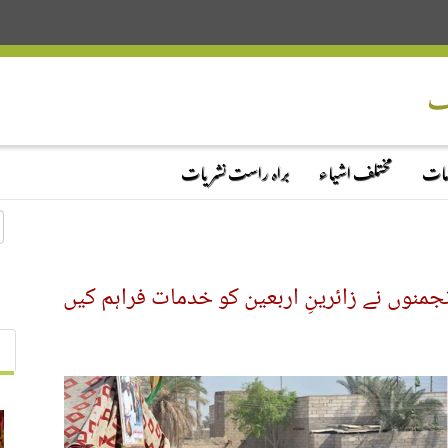
دمات
مختلف اشیاء
براہ راست نشریات