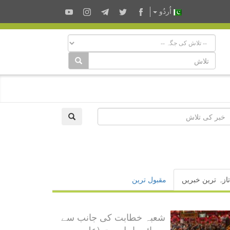
اُردُو
تازہ ترین خبریں
مقبول ترین
شعبہ خطابت کی جانب سے
مصائبِ اہل بیت (علیہم