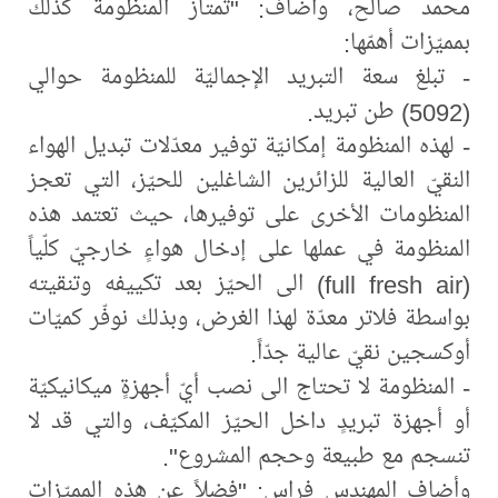
محمد صالح، وأضاف: "تمتاز المنظومة كذلك
بمميّزات أهمّها:
- تبلغ سعة التبريد الإجماليّة للمنظومة حوالي
(5092) طن تبريد.
- لهذه المنظومة إمكانيّة توفير معدّلات تبديل الهواء
النقيّ العالية للزائرين الشاغلين للحيّز، التي تعجز
المنظومات الأخرى على توفيرها، حيث تعتمد هذه
المنظومة في عملها على إدخال هواءٍ خارجيّ كلّياً
(full fresh air) الى الحيّز بعد تكييفه وتنقيته
بواسطة فلاتر معدّة لهذا الغرض، وبذلك نوفّر كميّات
أوكسجين نقيّ عالية جدّاً.
- المنظومة لا تحتاج الى نصب أيّ أجهزةٍ ميكانيكيّة
أو أجهزة تبريدٍ داخل الحيّز المكيّف، والتي قد لا
تنسجم مع طبيعة وحجم المشروع".
وأضاف المهندس فراس: "فضلاً عن هذه المميّزات