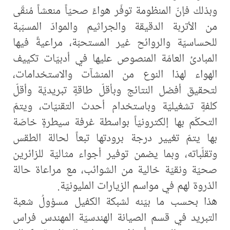
وبذلك فإنّ المنظومة توفّر هواءً صحيّاً منعشاً مُنقّى
من الأتربة الدقيقة والجراثيم والموادّ المسبّبة
للحساسيّة والروائح غير المستحبّة، مراعيةً فيها
المبادئ العامّة المنصوص عليها في أدبيّات تكييف
الهواء لهذا النوع من المنشآت والاستخدامات،
لتحقيق أفضل النتائج وبأقلّ طاقةٍ تبريديّة وأقلّ
كلفةٍ تشغيليّة وباستخدام أحدث التقنيّات، ويتمّ
التحكّم بها إلكترونيّاً بواسطة غرفة سيطرةٍ خاصّة
بها يتمّ تغيير درجة برودتها تبعاً لحالة الطقس
وتقلّباته، وبما يضمن توفير أجواء مثاليّة للزائرين
صحيّة ونقيّة خالية من الشوائب، مع مراعاة حالة
الذروة لهم في مواسم الزيارات المليونيّة.
هذا بحسب ما بيّنه لشبكة الكفيل مسؤولُ شعبة
التبريد في قسم الصيانة الهندسيّة المهندس فراس