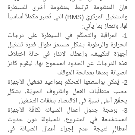
فإنّ المنظومة ترتبط بمنظومة أخرى للسيطرة
والتشغيل المركزيّ (BMS) التي تُعتبر مكمّلاً أساسيّاً
لها، وتمتاز بما يأتي:
1- المراقبة والتحكّم في السيطرة على درجات
الحرارة والرطوبة بشكلٍ مستمرّ طوال فترة تشغيل
أجهزة التكييف، وإعطاء الإنذار في حالة اختلاف
هذه الدرجات عن الحدود المسموح بها، ليقوم كادرُ
الصيانة بعدها بمعالجة الموقف.
2- يُمكن بواسطتها التحكّم بمواعيد تشغيل الأجهزة
حسب متطلّبات العمل والظروف الجويّة، بشكلٍ
يحقّق أعلى نسبةٍ في الاقتصاد بنفقات التشغيل.
3- برمجة جدول أعمال الصيانة لكافّة الأجهزة
المستخدمة في المشروع، للحيلولة دون حدوث
أعطالٍ نتيجة عدم إجراء أعمال الصيانة في