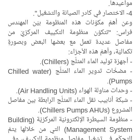
مواعيدها.
4- الاختصار في كادر الصيانة والتشغيل".
وعن أهمّ مكوّنات هذه المنظومة بيّن المهندس
فراس: "تتكوّن منظومة التكييف المركزيّ من
مفاصل عديدة تعمل مع بعضها البعض وبصورةٍ
تكماليّة، وأهمّ هذه الأجزاء:
- أجهزة توليد الماء المثلّج (Chillers).
- مضخّات تدوير الماء المثلّج (Chilled water
Pumps).
- وحدات مناولة الهواء (Air Handling Units).
- شبكة أنابيب نقل الماء المثلّج الرابطة بين مفاصل
المشروع (Chillers Pumps AHUs).
- منظومة السيطرة الإلكترونيّة المركزيّة (Building
Management System) التي من خلالها يتمّ
التحكّم في تشغيل مفاصل منظومة التكييف، وفي