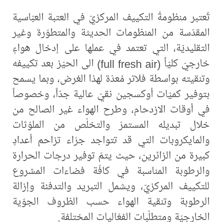
تُعتبر منظومةُ التكييف المركزيّ في العتبة العبّاسية
المقدّسة من المنظومات الحديثة والمتطوّرة وغير
التقليديّة، التي تعتمد في عملها على إدخال هواءٍ
خارجيّ كليّاً (full fresh air) الى الحيّز بعد تكييفه
وتنقيته بواسطة فلاتر مُعدّة لهذا الغرض، وبما يسمح
بتوفير كميّات أوكسجين نقيّ عالية جدّاً، وخصوصاً
في أوقات الازدحام، وطرح الهواء غير الصالح من
خلال تبديله المستمرّ والتخلّص من الملوّثات
والمايكروبات التي قد تتواجد جرّاء تزاحم أعدادٍ
كبيرة من الزائرين، حيث يتمّ توفير درجات الحرارة
والرطوبة المناسبة في كافّة فضاءات المشروع
للتكييف المركزيّ، ويشمل التبريد والتدفئة وإزالة
الرطوبة وتنقية الهواء حسب الظروف الجوّية
الخارجيّة ومتطلّبات الفعّاليات المختلفة.