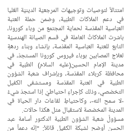
امتثالاً لتوصيات وتوجيهات المرجعيّة الدينيّة العُليا
في دعم الملاكات الطبّية، وضمن حملة العتبة
العبّاسية المقدّسة لحماية المجتمع من وباء كورونا،
باشرت الملاكاتُ العاملة في قسم الصيانة الهندسيّة
التابع للعتبة العبّاسية المقدّسة، بإنشاء وبناء ردهةٍ
لعلاج المصابين بوباء فيروس كورونا المستجدّ، في
مدينة الإمام الحسين(عليه السلام) الطبّية في
محافظة كربلاء المقدّسة، وبإشراف شعبة الشؤون
الطبّية في العتبة المقدّسة ومستشفى الكفيل
التخصّصي، وذلك كإجراءٍ احتياطيّ إذا استجدّ شيءٌ
-لا سمح الله-، وكاحتياطٍ لقاعات دار الحياة في
المدينة المخصّصة لاستقبال مثل هكذا حالات.
مسؤولُ شعبة الشؤون الطبّية الدكتور أسامة عبد
الحسن أوضح لشبكة الكفيل قائلاً: "إنّه دعماً من