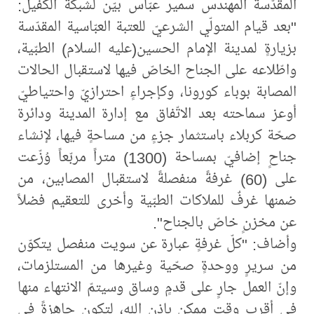
المقدّسة المهندس سمير عبّاس بيّن لشبكة الكفيل:
"بعد قيام المتولّي الشرعيّ للعتبة العبّاسية المقدّسة
بزيارةٍ لمدينة الإمام الحسين(عليه السلام) الطبّية،
واطّلاعه على الجناح الخاصّ فيها لاستقبال الحالات
المصابة بوباء كورونا، وكإجراءٍ احترازيّ واحتياطيّ
أوعز سماحته بعد الاتّفاق مع إدارة المدينة ودائرة
صحّة كربلاء باستثمار جزءٍ من مساحةٍ فيها، لإنشاء
جناحٍ إضافيّ بمساحة (1300) متراً مربّعاً وُزّعت
على (60) غرفةً منفصلةً لاستقبال المصابين، من
ضمنها غرفٌ للملاكات الطبّية وأخرى للتعقيم فضلاً
عن مخزنٍ خاصّ بالجناح".
وأضاف: "كلّ غرفةٍ عبارة عن سويت منفصل يتكوّن
من سريرٍ ووحدةٍ صحّية وغيرها من المستلزمات،
وإنّ العمل جارٍ على قدمٍ وساق وسيتمّ الانتهاء منها
في أقرب وقتٍ ممكن بإذن الله، لتكون جاهزةً في