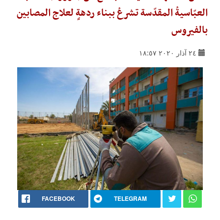
العبّاسيةُ المقدّسة تشرعُ ببناء ردهةٍ لعلاج المصابين
بالفيروس
٢٤ آذار ٢٠٢٠ ١٨:٥٧
FACEBOOK
TELEGRAM