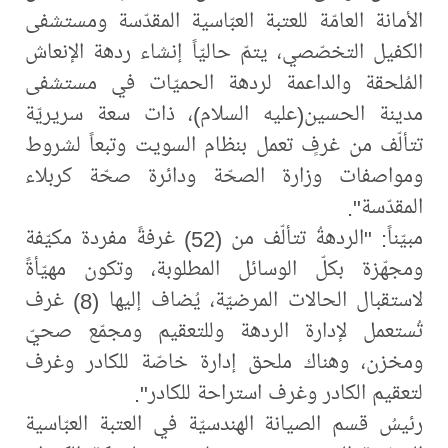
الأمانة العامّة للعتبة العبّاسية المقدّسة ومستشفى
الكفيل التخصّصي، يتمّ حاليّاً إنشاء ردهة الإنعاش
المُلحقة والداعمة لردهة الحميّات في مستشفى
مدينة الحسين(عليه السلام)، ذات سعة سريريّة
تتألّف من غرفٍ تعمل بنظام السويت وتبعاً لشروط
ومواصفات وزارة الصحّة ودائرة صحّة كربلاء
المقدّسة".
مبيّناً: "الردهةُ تتألّف من (52) غرفةً مفردة مكيّفة
ومجهّزة بكلّ الوسائل المطلوبة، وتكون مهيّأةً
لاستقبال الحالات المرضيّة، يُضاف إليها (8) غرف
تُستعمل لإدارة الردهة وللتعقيم ومجمّع صحيّ
ومخزن، وهناك ملحق إدارة خاصّة للكادر وغرف
لتعقيم الكادر وغرف استراحة للكادر".
رئيسُ قسم الصيانة الهندسيّة في العتبة العبّاسية