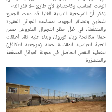
الوقت المناسب وكاحتياطٍ لأيّ طارئ –لا قدّر الله-".
يُذكر أنّ المرجعيّة الدينيّة العُليا قد دعت الجميع
للتعاون وتضافر الجهود، لمساعدة العوائل الفقيرة
والمتعفّفة، في ظلّ حظر التجوال المفروض ضمن
حملة مكافحة وباء كورونا، وبناءً عليه فقد أطلقت
العتبةُ العبّاسية المقدّسة حملة (مرجعيّة التكافل)
لتغطية النقص الحاصل في معونة العوائل المتعفّفة
والمتضرّرة.