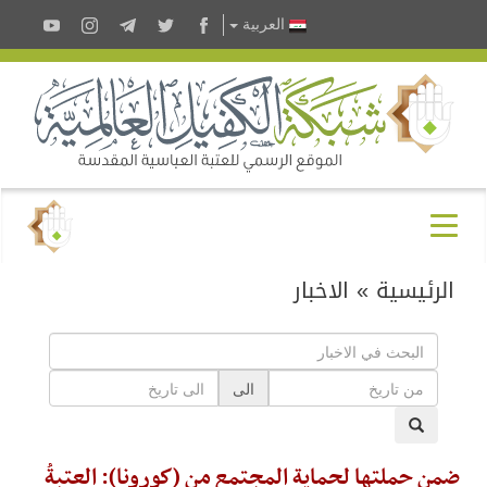
العربية
الرئيسية
»
الاخبار
الى
ضمن حملتها لحماية المجتمع من (كورونا): العتبةُ