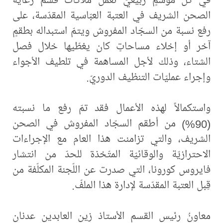
الصحن الشريف في العتبة العبّاسية المقدّسة، على
رفع نسبة من السجّاد المفروش ويتمّ استبداله بطقمٍ
آخر أو إخلاء مساحاتٍ كان يغطّيها خلال فصل
الشتاء، وذلك لأجل المساهمة في تلطيف الأجواء
وإجراء عمليّات التنظيف الدوريّ.
واستكمالاً لهذه الأعمال فقد تمّ رفع ما نسبته
(90%) من أطقم السجّاد المفروش في الصحن
الشريف، والتي تزامنت هذا العام مع الإجراءات
الاحترازيّة والوقائيّة المتّخذة للحدّ من انتشار
فايروس كورونا، التي صدرت عن اللّجنة المكلّفة من
قِبل العتبة المقدّسة لإدارة هذا الملفّ.
معاونُ رئيس القسم الأستاذ زين العابدين عدنان