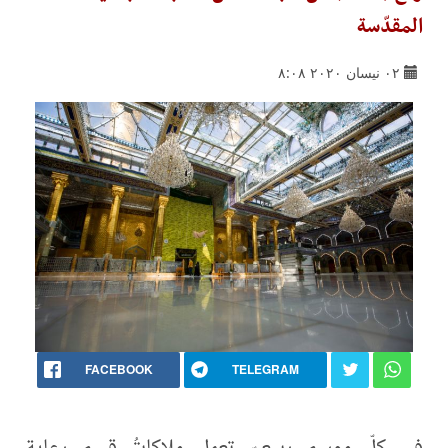
المقدّسة
٠٢ نيسان ٢٠٢٠ ٨:٠٨
FACEBOOK
TELEGRAM
في كلّ موسمٍ ربيعيّ تعمل ملاكاتُ قسم رعاية