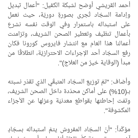
أحمد القريشي أوضح لشبكة الكفيل: "أعمال تبديل
وإدامة السجّاد تُجرى بصورةٍ دوريّة، حيث نعمل
على استبداله باستمرار وفي الوقت نفسه نشرع
بأعمال تنظيف وتعطير الصحن الشريف، وتزامنت
أعمالنا هذا العام مع انتشار فايروس كورونا فكان
رفع السجّاد أحد الإجراءات الاحترازيّة، انطلاقًا من
مبدأ (الوقاية خيرٌ من العلاج)".
وأضاف: "تمّ توزيع السجّاد المتبقّي الذي تقدّر نسبته
بـ(10%) على أماكن محدّدة داخل الصحن الشريف،
وتمّت إحاطتها بقواطع معدنيّة وعزلها عن الأجزاء
المكشوفة".
مؤكّداً: "أنّ السجّاد المفروش يتمّ استبداله بسجّادٍ