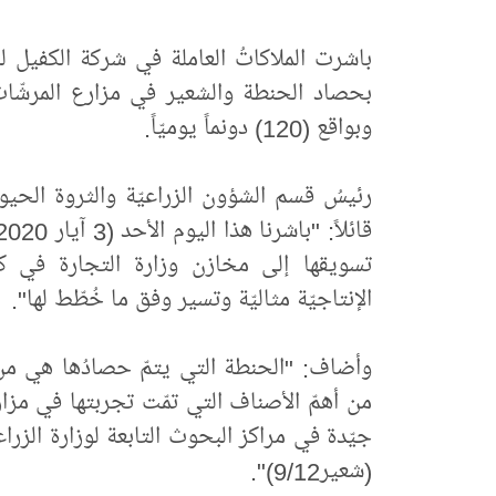
باشرت الملاكاتُ العاملة في شركة الكفيل للاس
وبواقع (120) دونماً يوميّاً.
رئيسُ قسم الشؤون الزراعيّة والثروة الحيو
تسويقها إلى مخازن وزارة التجارة في كربلا
الإنتاجيّة مثاليّة وتسير وفق ما خُطّط لها".
من أهمّ الأصناف التي تمّت تجربتها في مزار
(شعير9/12)".