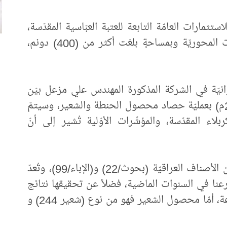
تثمارات العامّة التابعة للعتبة العبّاسية المقدّسة،
بحصاد الحنطة والشعير في مزارع المرشّات المحوريّة وبمساحةٍ بلغت أكثر من (400) دونم،
انيّة في الشركة المذكورة المهندس علي مزعل بيّن
قائلاً: "باشرنا هذا اليوم الأحد (3 آيار 2020م) بعمليّة حصاد محصول الحنطة والشعير، وسيتمّ
ء المقدّسة، والمؤشّرات الأوّلية تُشير إلى أنّ
وأضاف: "الحنطة التي يتمّ حصادُها هي من الأصناف العراقيّة (بحوث/22) و(الإباء/99)، وتُعدّ
عنا في السنوات الماضية، فضلاً عن تحقيقها نتائج
جيّدة في مراكز البحوث التابعة لوزارة الزراعة، أمّا محصول الشعير فهو من نوع (شعير 244) و