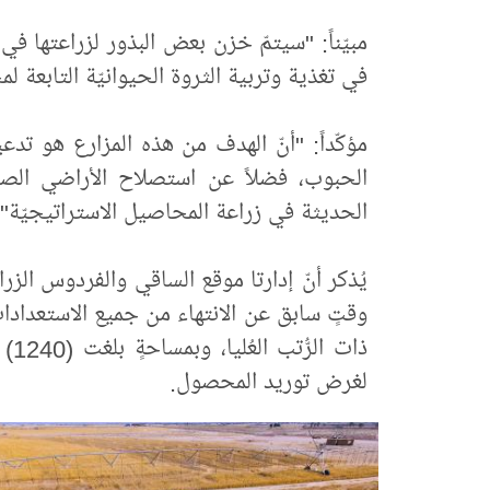
مبيّناً: "سيتمّ خزن بعض البذور لزراعتها ف
في تغذية وتربية الثروة الحيوانيّة التابعة 
مؤكّداً: "أنّ الهدف من هذه المزارع هو تدع
الحبوب، فضلاً عن استصلاح الأراضي الصحر
الحديثة في زراعة المحاصيل الاستراتيجيّة".
يُذكر أنّ إدارتا موقع الساقي والفردوس الزراعيَّ
وقتٍ سابق عن الانتهاء من جميع الاستعدادات
ذات
لغرض توريد المحصول.