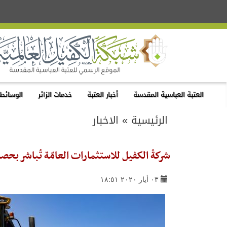
العتبة العباسية المقدسة
أخبار العتبة
خدمات الزائر
الوسائط 
الرئيسية
»
الاخبار
شركةُ الكفيل للاستثمارات العامّة تُباشر بحصاد أكثر من (400) دونمٍ
٠٣ أيار ٢٠٢٠ ١٨:٥١