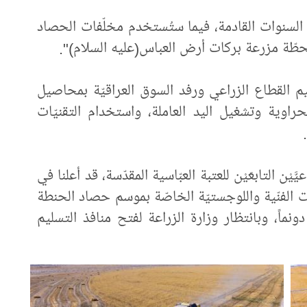
ي السنوات القادمة، فيما ستُستخدم مخلّفات الحصاد
لمحطّة مزرعة بركات أرض العباس(عليه السلام)".
يم القطاع الزراعي ورفد السوق العراقيّة بمحاصيل
اوية وتشغيل اليد العاملة، واستخدام التقنيّات
يْن التابعَيْن للعتبة العبّاسية المقدّسة، قد أعلنا في
 الفنّية واللوجستيّة الخاصّة بموسم حصاد الحنطة
 الرُّتب العُليا، وبمساحةٍ بلغت (1240) دونماً، وبانتظار وزارة الزراعة لفتح منافذ التسليم