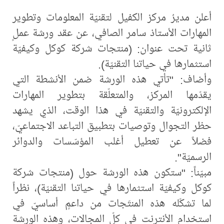
أعلن مديرُ مركز الكفيل لتقنيّة المعلومات وتطوير
المهارات الأستاذ سامر الصافي، عن عقد ورشة عملٍ
ثانية تحت عنوان: (منتجات شركة كوكل وكيفيّة
استثمارها في حياتنا التقنيّة).
وأضاف: "تأتي هذه الورشة ضمن الأنشطة التي
يقدّمها المركز، والمتعلّقة بتطوير المهارات
الإلكترونيّة والتقنيّة في هذا الوقت، الذي يشهد
حظر التجوال وتوصيات بتطبيق التباعد الاجتماعيّ،
فضلاً عن تعطيل أغلب المؤسّسات والدوائر
الرسميّة".
مبيّناً: "ستكون هذه الورشة حول (منتجات شركة
كوكل وكيفيّة استثمارها في حياتنا التقنيّة)، نظراً
لما تشكّله هذه المنتَجات من داعمٍ أساسيّ في
استخدام الأنترنت في كلّ المجالات، وهذه الورشة