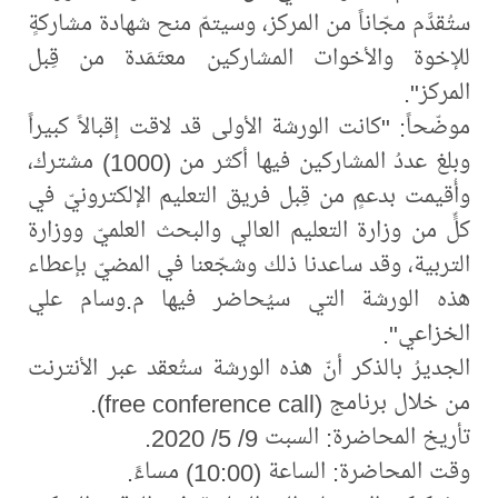
ستُقدَّم مجّاناً من المركز، وسيتمّ منح شهادة مشاركةٍ
للإخوة والأخوات المشاركين معتَمَدة من قِبل
المركز".
موضّحاً: "كانت الورشة الأولى قد لاقت إقبالاً كبيراً
وبلغ عددُ المشاركين فيها أكثر من (1000) مشترك،
وأُقيمت بدعمٍ من قِبل فريق التعليم الإلكترونيّ في
كلٍّ من وزارة التعليم العالي والبحث العلميّ ووزارة
التربية، وقد ساعدنا ذلك وشجّعنا في المضيّ بإعطاء
هذه الورشة التي سيُحاضر فيها م.وسام علي
الخزاعي".
الجديرُ بالذكر أنّ هذه الورشة ستُعقد عبر الأنترنت
من خلال برنامج (free conference call).
تأريخ المحاضرة: السبت 9/ 5/ 2020.
وقت المحاضرة: الساعة (10:00) مساءً.