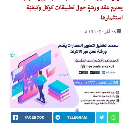
يعتزم عقد ورشةٍ حول تطبيقات كوكل وكيفيّة
استثمارها
٠٨ أيار ٢٠٢٠ ٨:١٦
FACEBOOK
TELEGRAM