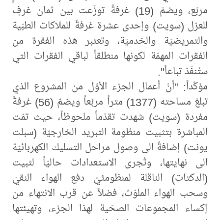
مربّع، ويضمّ (19) غرفةً توزّعت بين ثمان غرفٍ
للعزل (سويت) وإحدى عشرة غرفةً للملاكات الطبّية
والتمريضيّة والخدميّة، وتعتبر هذه الفقرة من
الفقرات المهمّة لكونها منطلقاً لباقي الفقرات التي
ستُنفّذ تباعاً".
مؤكّداً: "أنّ أعمال الجزء الأوّل من المشروع الذي
تبلغ مساحته (1377) متراً مربّعاً ويضمّ (56) غرفةً
مفردة (سويت) شهدت تقدّماً ملحوظاً، حيث تمّت
المباشرة بتثبيت منظومة التبريد الخارجيّة (سبلت
يونت) إضافةً الى وصول مراحل التسليك الكهربائيّة
الى نهايتها، وتُجرى الاستعدادات حاليّاً لثبيت
(الدكتات) الناقلة لمنظومتَيْ دفع الهواء النقيّ
وسحب الهواء الملوّث، فضلاً عن قرب الانتهاء من
إكساء المجموعات الصحّية لهذا الجزء، وتهيئتها