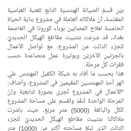
بيّن قسمُ الصيانة الهندسيّة التابع للعتبة العبّاسية
المقدّسة، أنّ ملاكاته العاملة في مشروع بناية الحياة
الخامسة لعلاج المصابين بوباء كورونا في العاصمة
بغداد، قد شرعت بتثبيت مقاطع الهيكل الحديديّ
للجزء الثالث من المشروع، مع تواصل الأعمال
بالجزئين الآخرَيْن وبوتيرة عملٍ متصاعدة حسب
فقرات كلّ مرحلة.
هذا بحسب ما أفاد به شبكةَ الكفيل المهندس علي
الهر أحدُ المهندسين المقيمين في المشروع، وأضاف:
"الأعمال في المشروع تُجرى بصورةٍ تتابعيّة وإنّ
المرحلة الواحدة تُنفّذ وتُقسم على مساحة المشروع
ككلّ والبالغة (5000) مترٍ مربّع، حيث باشرت
ملاكاتُنا بتثبيت مقاطع الهيكل الحديديّ للجزء
الثالث الذي تبلغ مساحته أكثر من (1000) مترٍ