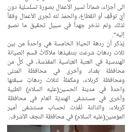
الى أجزاء، ضماناً لسير الأعمال بصورة تسلسليّة دون
أيّ توقّفٍ أو انقطاع، والحمدُ لله تُجرى الأعمال وفقاً
لذلك ولم ندّخر جهداً في سبيل تحقيق ما نصبو
إليه".
يُذكر أنّ ردهة الحياة الخامسة هي واحدةٌ من بين
ثلاث ردهاتٍ شرعت بتنفيذها ملاكاتُ قسم الصيانة
الهندسيّة في العتبة العبّاسية المقدّسة، في كلٍّ من
محافظة بغداد وأخرى في محافظة المثنّى
ومحافظة كربلاء، ومكمّلةٌ لثلاث ردهاتٍ سبقتها
واحدةٌ في مدينة الحسين(عليه السلام) الطبّية
وأخرى في مستشفى الهنديّة العام في محافظة
كربلاء، والثالثة نُفّذت لحساب مستشفى أمير
المؤمنين(عليه السلام) في محافظة النجف الأشرف.