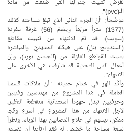
لغرض تثبيت جدرانها التي صُنعت من مادة
الـ(pvc)".
موضّحاً: "أنّ الجزء الثاني الذي تبلغ مساحته كذلك
(1377) متراً مربّعاً ويضمّ (56) غرفةً مفردة
(سويت)، قد تمّ الانتهاء من تثبيت مقاطع
(السندويج بنل) على هيكله الحديديّ، والمباشرة
بثبيت القواطع العازلة من (الجبسن بورد)، وإنّ
أعمال البُنى التحتيّة قد شارفت هي الأخرى على
الانتهاء".
وأكّد الهر في ختام حديثه: "أنّ ملاكات قسمنا
العاملة في هذا المشروع من مهندسين وفنيّين
وحرفيّين تبذل جهوداً استثنائيّة منقطعة النظير،
لأجل الانتهاء من هذا المشروع في أسرع وقتٍ
ممكن، ليُسهم في علاج المصابين بهذا الوباء، ونظراً
لسعة مساحة ما خُصّص له فقد ارتأينا أن نقسمه