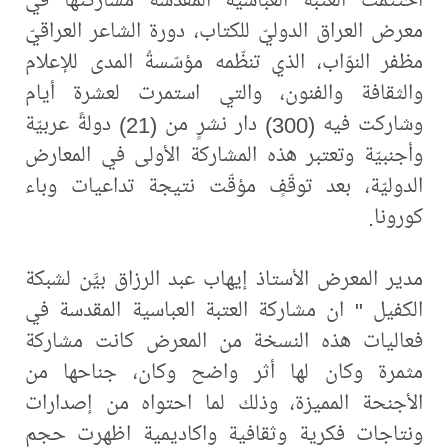
معرض العراق الدوليّ للكتاب، دورة الشاعر العراقيّ
مظفر النوّاب، الذي تنظّمه مؤسّسةُ المدى للإعلام
والثقافة والفنون، والتي استمرت لعشرة أيام
وشاركت فيه (300) دار نشرٍ من (21) دولةً عربيّة
وأجنبيّة وتعتبر هذه المشاركة الأولى في المعارض
الدوليّة، بعد توقّفٍ مؤقّت نتيجة تداعيات وباء
كورونا.
مدير المعرض الأستاذ إيهاب عبد الرزاق بيَّن لشبكة
الكفيل " ان مشاركة العتبة العباسية المقدسة في
فعاليات هذه النسخة من المعرض كانت مشاركة
مثمرة وكان لها أثر واضح وكان، جناحها من
الأجنحة المميزة، وذلك لما احتواه من إصدارات
ونتاجات فكرية وثقافية واكاديمية اظهرت حجم