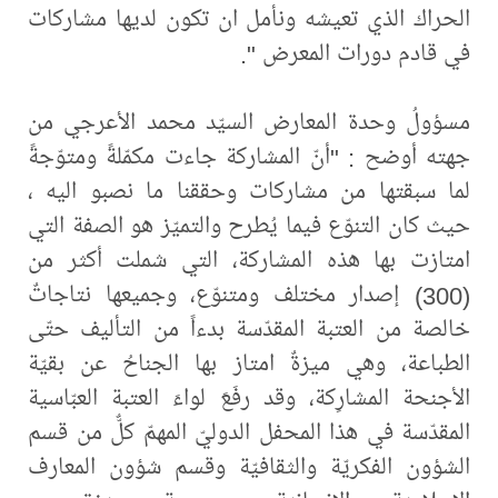
الحراك الذي تعيشه ونأمل ان تكون لديها مشاركات
في قادم دورات المعرض ".
مسؤولُ وحدة المعارض السيّد محمد الأعرجي من
جهته أوضح : "أنّ المشاركة جاءت مكمّلةً ومتوّجةً
لما سبقتها من مشاركات وحققنا ما نصبو اليه ،
حيث كان التنوّع فيما يُطرح والتميّز هو الصفة التي
امتازت بها هذه المشاركة، التي شملت أكثر من
(300) إصدار مختلف ومتنوّع، وجميعها نتاجاتٌ
خالصة من العتبة المقدّسة بدءاً من التأليف حتّى
الطباعة، وهي ميزةٌ امتاز بها الجناحُ عن بقيّة
الأجنحة المشارِكة، وقد رفَعَ لواءَ العتبة العبّاسية
المقدّسة في هذا المحفل الدوليّ المهمّ كلٌّ من قسم
الشؤون الفكريّة والثقافيّة وقسم شؤون المعارف