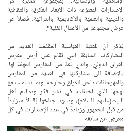
الإسلاميّة والإنسانيّة، بمجموعةٍ مميّزة من
الإصدارات المتنوّعة ذات الأبعاد الفكريّة والثقافيّة
والدينيّة والعلميّة والأكاديميّة والتراثيّة، فضلاً عن
عرض مجموعةٍ من الأعمال الفنّية".
يُذكر أنّ للعتبة العبّاسية المقدّسة العديد من
المشاركات السابقة التي تقام على أرض معرض
العراق الدوليّ، والذي يُعدّ من المعارض المهمّة لها،
بالإضافة الى مشاركتها في العديد من المعارض
والمهرجانات داخل العراق وخارجه، وبما يتناسب مع
نهجها الذي اختطّته في نشر فكر وتعاليم ‏أهل
البيت(عليهم السلام)، ويشهد جناحُها إقبالاً متزايداً
من قبل الجمهور وزيادةً في عدد الإصدارات في كلّ
معرضٍ عن ‏سابقه.