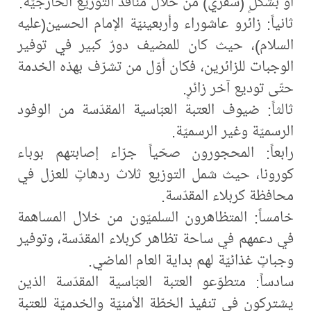
أو بشكلٍ (سفري) من خلال منافذ التوزيع الخارجيّة.
ثانياً: زائرو عاشوراء وأربعينيّة الإمام الحسين(عليه
السلام)، حيث كان للمضيف دورٌ كبير في توفير
الوجبات للزائرين، فكان أوّل من تشرّف بهذه الخدمة
حتّى توديع آخر زائرٍ.
ثالثاً: ضيوف العتبة العبّاسية المقدّسة من الوفود
الرسميّة وغير الرسميّة.
رابعاً: المحجورون صحّياً جرّاء إصابتهم بوباء
كورونا، حيث شمل التوزيع ثلاث ردهاتٍ للعزل في
محافظة كربلاء المقدّسة.
خامساً: المتظاهرون السلميّون من خلال المساهمة
في دعمهم في ساحة تظاهر كربلاء المقدّسة، وتوفير
وجباتٍ غذائيّة لهم بداية العام الماضي.
سادساً: متطوّعو العتبة العبّاسية المقدّسة الذين
يشتركون في تنفيذ الخطّة الأمنيّة والخدميّة للعتبة