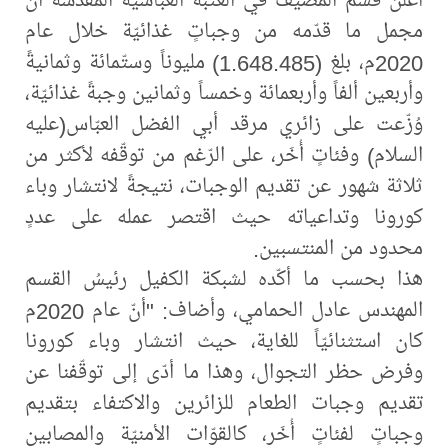
مجمل ما قدّمه من وجباتٍ غذائيّة خلال عام
2020م، بلغ (1.648.485) مليوناً وستّمائة وثمانيةً
وأربعين ألفاً وأربعمائة وخمساً وثمانين وجبةً غذائيّة،
وُزّعت على زائري مرقد أبي الفضل العبّاس(عليه
السلام) وفئاتٍ أُخَر، على الرّغم من توقّفه لأكثر من
ثلاثة شهور عن تقديم الوجبات، نتيجةً لانتشار وباء
كورونا وتداعياته حيث اقتصر عمله على عددٍ
محدود من المنتسبين.
هذا بحسب ما أكّده لشبكة الكفيل رئيسُ القسم
المهندس عادل الحمامي، وأضاف: "أنّ عام 2020م
كان استثنائيّاً للغاية، حيث انتشار وباء كورونا
وفرض حظر التجوال، وهذا ما أدّى إلى توقّفنا عن
تقديم وجبات الطعام للزائرين والاكتفاء بتقديم
وجباتٍ لفئاتٍ أُخَر، كالقوّات الأمنيّة والمصابين