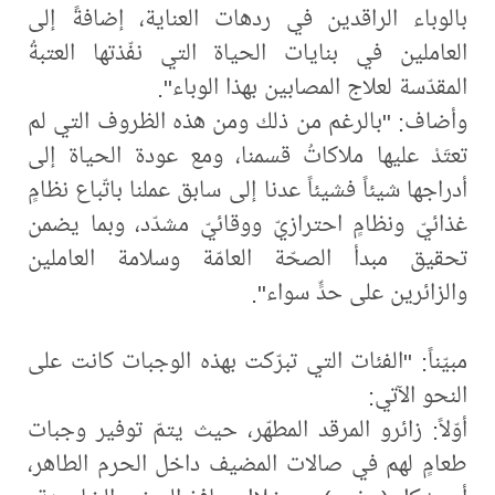
بالوباء الراقدين في ردهات العناية، إضافةً إلى
العاملين في بنايات الحياة التي نفّذتها العتبةُ
المقدّسة لعلاج المصابين بهذا الوباء".
وأضاف: "بالرغم من ذلك ومن هذه الظروف التي لم
تعتَدْ عليها ملاكاتُ قسمنا، ومع عودة الحياة إلى
أدراجها شيئاً فشيئاً عدنا إلى سابق عملنا باتّباع نظامٍ
غذائيّ ونظامٍ احترازيّ ووقائيّ مشدّد، وبما يضمن
تحقيق مبدأ الصحّة العامّة وسلامة العاملين
والزائرين على حدٍّ سواء".
مبيّناً: "الفئات التي تبرّكت بهذه الوجبات كانت على
النحو الآتي:
أوّلاً: زائرو المرقد المطهّر، حيث يتمّ توفير وجبات
طعامٍ لهم في صالات المضيف داخل الحرم الطاهر،