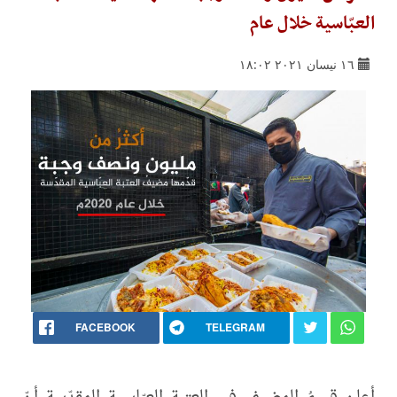
العبّاسية خلال عام
١٦ نيسان ٢٠٢١ ١٨:٠٢
FACEBOOK
TELEGRAM
أعلن قسمُ المضيف في العتبة العبّاسية المقدّسة أنّ