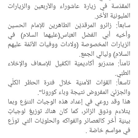
المقدّسة في زيارة عاشوراء والأربعين والزيارات
المليونيّة الأُخَر.
سابعاً: زائرو المرقدَيْن الطاهرين للإمام الحسين
وأخيه أبي الفضل العبّاس(عليهما السلام) في
الزيارات المخصوصة (ولادات ووفيات الأئمّة عليهم
السلام) وليالي الجمع.
ثامناً: متدرّبو أكاديميّة الكفيل للإسعاف والإخلاء
الطبّي.
تاسعاً: القوّات الأمنيّة خلال فترة الحظر الكلّي
والجزئيّ المفروض نتيجة وباء كورونا".
هذا وقد روعي في إعداد هذه الوجبات التنوّع وبما
يتلاءم وذوق الزائر، كما كان هناك توزيعٌ لوجباتٍ
بينيّة أُخَر كالعصائر والفواكه والحلويّات التي توزّع
في مواسم خاصّة .