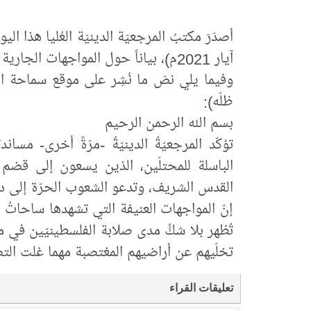
آيار 2021م)، بياناً حول المواجهات الجارية في فلسطين المحتلّة.
وفيما يلي نصّ ما نُشِر على موقع سماحة الم
ظلّه):
بسم الله الرحمن الرحيم
تؤكّد المرجعيّةُ الدينيّةُ -مرّةً أخرى- مس
الباسلة للمحتلّين، الذين يسعون إلى قض
القدس الشريف، وتدعو الشعوب الحرّة إلى 
إنّ المواجهات العنيفة التي تشهدها ساحاتُ ا
تُظهر بلا شكٍّ مدى صلابة الفلسطينيّين في م
تخلّيهم عن أراضيهم المغتصبة مهما غلت ال
تعليقات القراء