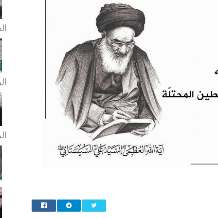
الع
الن
ال