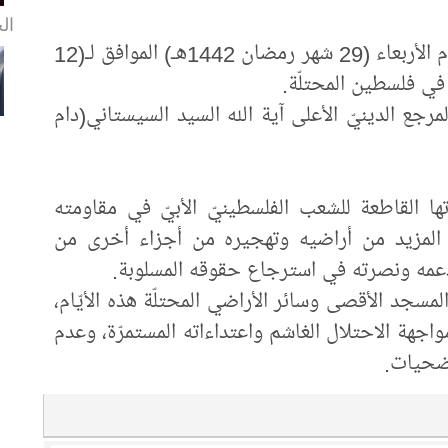
الخ
أصدَرَ مكتبُ المرجعيّة الدينيّة العُليا هذا اليوم الأربعاء (29 شهر رمضان 1442هـ) الموافق لـ(12
رجع الدينيّ الأعلى آية الله السيد السيستاني(دام
اندتها القاطعة للشعب الفلسطينيّ الأبيّ في مقاومته
م المزيد من أراضيه وتهجيره من أجزاء أخرى من
دعمه ونصرته في استرجاع حقوقه المسلوبة.
لمسجد الأقصى وسائر الأراضي المحتلّة هذه الأيّام،
واجهة الاحتلال الغاشم واعتداءاته المستمرّة، وعدم
تضحيات.