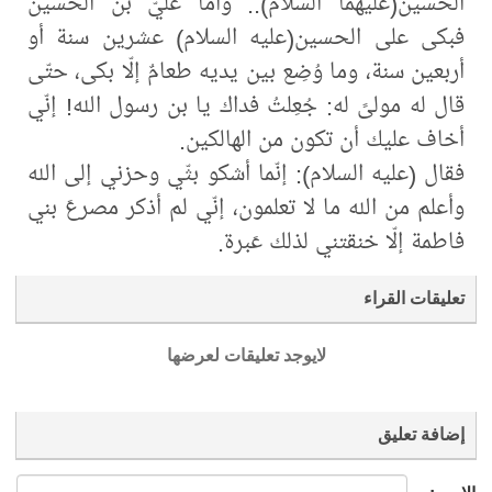
الحسين(عليهما السلام).. وأمّا عليّ بن الحسين
فبكى على الحسين(عليه السلام) عشرين سنة أو
أربعين سنة، وما وُضِع بين يديه طعامٌ إلّا بكى، حتّى
قال له مولىً له: جُعِلتُ فداك يا بن رسول الله! إنّي
أخاف عليك أن تكون من الهالكين.
فقال (عليه السلام): إنّما أشكو بثّي وحزني إلى الله
وأعلم من الله ما لا تعلمون، إنّي لم أذكر مصرعَ بني
فاطمة إلّا خنقتني لذلك عَبرة.
تعليقات القراء
لايوجد تعليقات لعرضها
إضافة تعليق