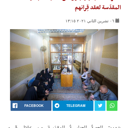
المقدّسة لعقد قِرانهم
٠٦ تشرين الثاني ٢٠٢١ ١٣:١٥
FACEBOOK
TELEGRAM
شهدت العتبةُ العبّاسيةُ المقدّسة من خلال قسم