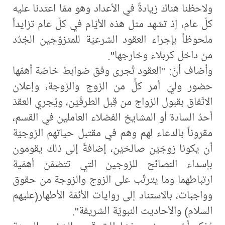
ولاحظنا هناك زيادةً في الأعداد وهو ممّا اعتدنا عليه
كلّ عام، إذ تشهد مثل هذه الأيّام في كلّ عام تزايداً
ملحوظاً بإجراء العقود الشرعيّة للمتزوّجين الجُدُد
من داخل كربلاء وخارجها".
وأضاف أنّ: "العقود تُجرى وفق ضوابط خاصّة أهمّها
حضور وليّ أمر كلٍّ من الزوج والزوجة، وإعلان
الاتّفاق بقبول الزواج من قِبل الطرفَيْن، ويُجري العقدَ
أحدُ السادة أو المشايخ الفضلاء العاملين في القسم،
مقروناً بالدعاء لهم وهم في مقتبل حياتهم الزوجيّة
أن يكونا زوجَيْن صالحَيْن، إضافةً إلى ذلك يقومون
بإسداء النصائح للزوجين التي تتضمّن أهمّية
ارتباطهما وما يترتّب على الزوج والزوجة من حقوق
وواجبات، بالاستناد إلى روايات الأئمّة الأطهار(عليهم
السلام) والأحاديث النبويّة الشريفة".