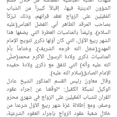
الشؤون الدينيّة فيها، إقبالاً كبيراً من الشباب
المُقبِلِين على الزواج لعقد قِرانهم، وذلك تبرّكاً
بصاحب المرقد الطاهر أبي الفضل العبّاس(عليه
السلام)، وتيمّناً بالمناسبات العطرة التي يضمّها هذا
الشهر ربيع الأوّل، التي كان أوّلها ذكرى تتويج الإمام
المهديّ(عجّل الله فرجه الشريف)، وختاماً بأمّ
المناسبات ذكرى ولادة الرسول الأكرم محمد(صلّى
الله عليه وآله) التي تتّفق مع ذكرى ولادة حفيده
الإمام الصادق(سلام الله عليه).
وقال معاونُ رئيس القسم المذكور الشيخ عادل
الوكيل لشبكة الكفيل: "توقّفنا عن إجراء عقود
القِران للشباب المُقبِلِين على الزواج في شهرَيْ محرّمٍ
وصفر، ومع إطلالة غرّة شهر ربيعٍ الأوّل شرعنا من
خلال شعبة عقود الزواج بإجراء العقود الشرعيّة،