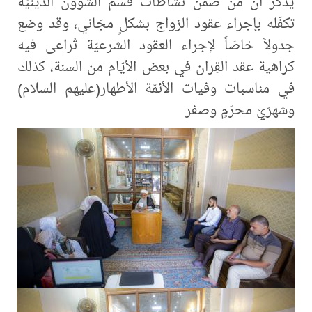
يُذكر أنّ من ضمن نشاطات قسم الشؤون الدينيّة
تكفّله بإجراء عقود الزواج بشكلٍ مجّاني، وقد وضع
جدولاً خاصّاً لإجراء العقود الشرعيّة تُراعى فيه
كراهية عقد القِران في بعض الأيّام من السنة، كذلك
في مناسبات وفيات الأئمّة الأطهار(عليهم السلام)
وشهرَيْ محرّمٍ وصفر