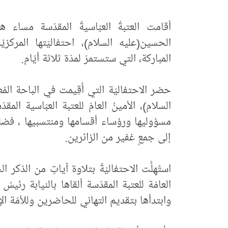
أقامت العتبةُ العبّاسيةُ المقدّسة مساء 
الحسين(عليه السلام)، احتفاليّتها المركزيّ
المباركة، التي ستستمرّ لمدّة ثلاثة أيّام.
حضر الاحتفاليّة التي أُقِيمت في الباحة المُط
السلام)، الأمينُ العامّ للعتبة العبّاسية 
مسؤوليها ورؤساء أقسامها ومنتسبيها ، فضلا
إلى جمعٍ غفير من الزائرين.
استُهِلَّت الاحتفاليّةُ بتلاوة آياتٍ من الذكر ا
العامّة للعتبة المقدّسة ألقاها بالنيابة رئي
وابتدأها بتقديم التهاني للحاضرين وللأمّة ال