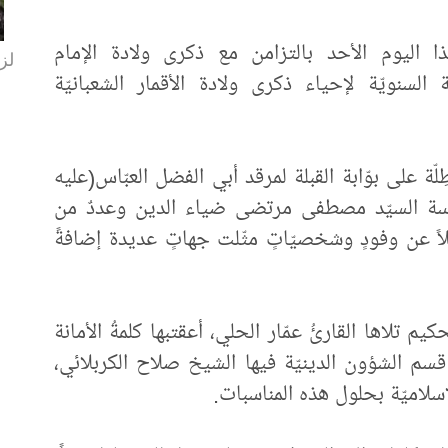
هذا اليوم الأحد بالتزامن مع ذكرى ولادة الإمام
لزا
ة السنويّة لإحياء ذكرى ولادة الأقمار الشعبانيّة
ِلّة على بوّابة القبلة لمرقد أبي الفضل العبّاس(عليه
المقدّسة السيّد مصطفى مرتضى ضياء الدين وعددٌ من
ً عن وفودٍ وشخصيّاتٍ مثّلت جهاتٍ عديدة إضافةً
لحكيم تلاها القارئُ عمّار الحلي، أعقتبها كلمةُ الأمانة
سُ قسم الشؤون الدينيّة فيها الشيخ صلاح الكربلائي،
إسلاميّة بحلول هذه المناسبات.