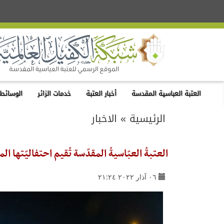
العتبة العباسية المقدسة
أخبار العتبة
خدمات الزائر
الوسائط 
الرئيسية
»
الاخبار
العتبةُ العبّاسيةُ المقدّسة تُقيم احتفاليّتها ال
٠٦ آذار ٢٠٢٢ ٢١:٢٤