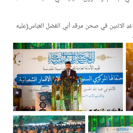
يوم غدٍ الاثنين في صحن مرقد أبي الفضل العبّاس(عليه