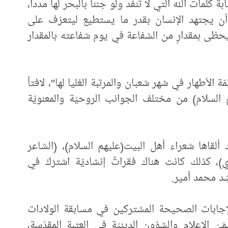
 كلمات الله التي لا تنفد ولو جئنا بالبحر لها مدداً،
ة أن يجتهد الإنسان بقدر ما يستطيع ليتعرّف على
يحظى بمقدارٍ من الشفاعة في يوم شفاعته بالمقدار
ئمّة الأطهار في شهر شعبان والمرتبة العُليا لها"، لافتاً
السلام) من مختلف الجوانب الروحيّة والمعنويّة
ألقاها شعراء أهل البيت(عليهم السلام)، (الشاعر
)، كذلك كانت هناك فقراتٌ إنشاديّة اشترَكَ في
شِد محمد أمير.
 الإجابات الصحيحة المشتركين في مسابقة الولادات
قسمَيْ الإعلام والشؤون الدينيّة في العتبة المقدّسة،