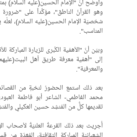
وأوضح أنّ "الإمام الحسين(عليه السلام) بمثابة
وهو القرآنُ الناطق"، مؤكِّداً على "ضرور
شخصيّة الإمام الحسين(عليه السلام)، لعلّه 
المناسب".
وبيّن أنّ "الأهمّية الكُبرى للزيارة المباركة للأ
إلى "أهمّية معرفة طريق أهل البيت(عليهم 
والمعرفيّة".
بعد ذلك استمع الحضورُ لنخبةٍ من القصائد 
محمد الفاطمي- الشاعر أبو فاطمة العبودي
تقديمها كلٌّ من المُنشِد حسين العكيلي والمُن
أُجرِيت بعد ذلك القرعةُ العلنيّةُ لأصحاب
الشعبانيّة المباركة الثقافيّة، المُعَدّة من 