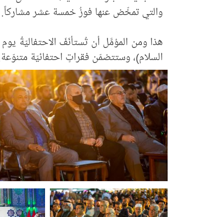
والتي تمخّض عنها فوزُ خمسة عشر مشاركاً.
هذا ومن المؤمَّل أن تُستأنَفَ الاحتفاليّةُ 
السلام)، وستتضمّن فقراتٍ احتفائيّة متنوّعة.