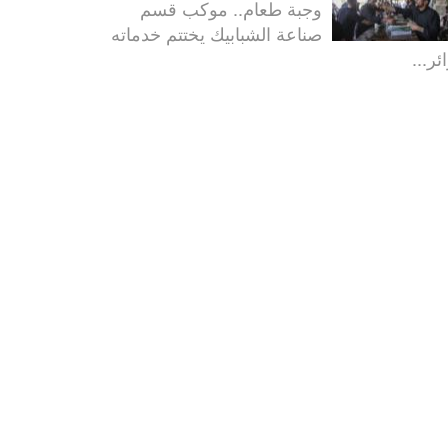
وجبة طعام.. موكب قسم
صناعة الشبابيك يختتم خدماته
ئر...