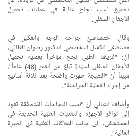
تحقيق نسب نجاحٍ عالية في عمليّات تجميل
الأجفان السفلى.
وقال اختصاصيُّ جراحة الوجه والفكّين في
مستشفى الكفيل التخصّصي الدكتور رضوان الطائي،
إنّ: "فريقنا الطبّي نجح مؤخّراً بعمليّة تجميل
الأجفان السفلى لسيّدةٍ تبلغ من العمر (48) عاماً"،
مبيّناً أنّ "النتيجة ظهرت واضحةً بعد ثلاثة أسابيع
من إجراء العمليّة الجراحيّة".
وأضاف الطائي أنّ "نسب النجاحات المُتحقّقة تعود
إلى توافر الأجهزة والتقنيّات الطبّية الحديثة في
المستشفى، إلى جانب الملاكات الطبّية ذي الخبرة
العالية".