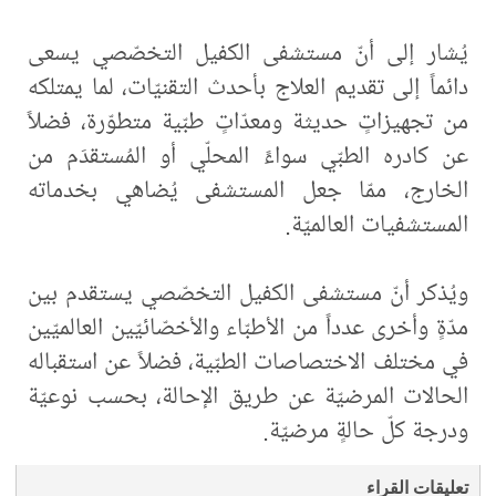
يُشار إلى أنّ مستشفى الكفيل التخصّصي يسعى
دائماً إلى تقديم العلاج بأحدث التقنيّات، لما يمتلكه
من تجهيزاتٍ حديثة ومعدّاتٍ طبّية متطوّرة، فضلاً
عن كادره الطبّي سواءً المحلّي أو المُستقدَم من
الخارج، ممّا جعل المستشفى يُضاهي بخدماته
المستشفيات العالميّة.
ويُذكر أنّ مستشفى الكفيل التخصّصي يستقدم بين
مدّةٍ وأخرى عدداً من الأطبّاء والأخصّائيّين العالميّين
في مختلف الاختصاصات الطبّية، فضلاً عن استقباله
الحالات المرضيّة عن طريق الإحالة، بحسب نوعيّة
ودرجة كلّ حالةٍ مرضيّة.
تعليقات القراء