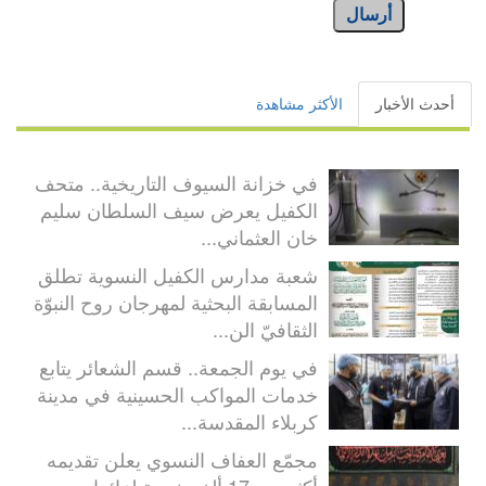
أرسال
أحدث الأخبار
الأكثر مشاهدة
في خزانة السيوف التاريخية.. متحف
الكفيل يعرض سيف السلطان سليم
خان العثماني...
شعبة مدارس الكفيل النسوية تطلق
المسابقة البحثية لمهرجان روح النبوّة
الثقافيّ الن...
في يوم الجمعة.. قسم الشعائر يتابع
خدمات المواكب الحسينية في مدينة
كربلاء المقدسة...
مجمّع العفاف النسوي يعلن تقديمه
أكثر من 17 ألف خدمة لزائرات