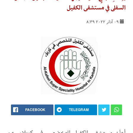
السفلى في مستشفى الكفيل
٠٩ آذار ٢٠٢٢ ٨:٣٩
FACEBOOK
TELEGRAM
أعلَنَ مستشفى الكفيل التخصّصي في كربلاء، عن