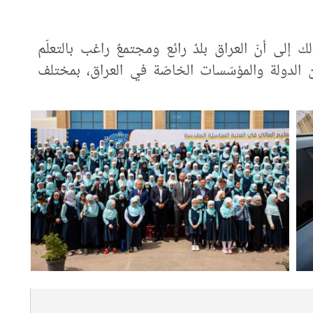
لك إلى أنّ العراق بلدٌ رائع ومجتمعٌ راغب بالتعلّم
ن الدولة والمؤسّسات الخاصّة في العراق، بمختلف