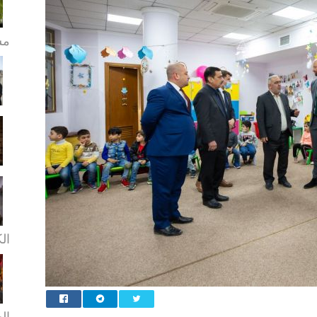
مش
ال
ال