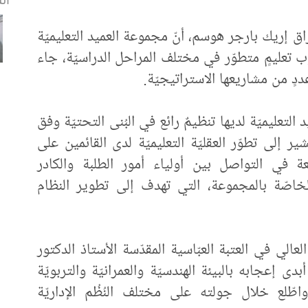
عراق إريك بارجر هوسم، أنّ مجموعة العميد التعليميّة
سلوب تعليمٍ متطوّر في مختلف المراحل الدراسيّة، جاء
ددٍ من مشاريعها الاستراتيجيّة.
تعليميّة لديها تنظيمٌ رائع في البُنى التحتيّة وفق
ير إلى تطوّر العقليّة التعليميّة لدى القائمين على
ّبعة في التواصل بين أولياء أمور الطلبة والكادر
الخاصّة بالمجموعة، التي تهدف إلى تطوير النظام
عالي في العتبة العبّاسية المقدّسة الأستاذ الدكتور
ى إعجابه بالبيئة الهندسيّة والعمرانيّة والتربويّة
واطّلع خلال جولته على مختلف النُظُم الإداريّة