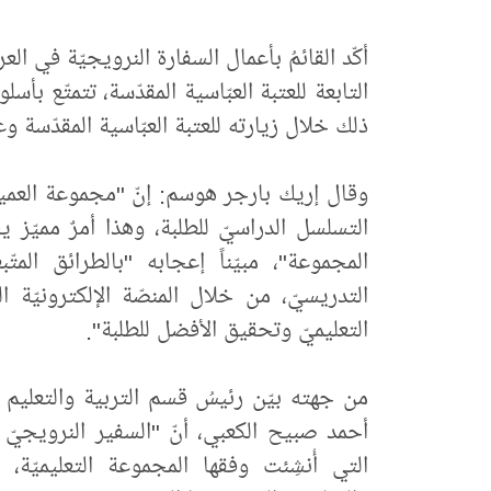
أكّد القائمُ بأعمال السفارة النرويجيّة في ال
التابعة للعتبة العبّاسية المقدّسة، تتمتّع بأ
ذلك خلال زيارته للعتبة العبّاسية المقدّسة وع
وقال إريك بارجر هوسم: إنّ "مجموعة العميد ال
التسلسل الدراسيّ للطلبة، وهذا أمرٌ مميّز يش
المجموعة"، مبيّناً إعجابه "بالطرائق المت
التدريسيّ، من خلال المنصّة الإلكترونيّة 
التعليميّ وتحقيق الأفضل للطلبة".
من جهته بيّن رئيسُ قسم التربية والتعليم ال
أحمد صبيح الكعبي، أنّ "السفير النرويجيّ أبد
التي أُنشِئت وفقها المجموعة التعليميّة، 