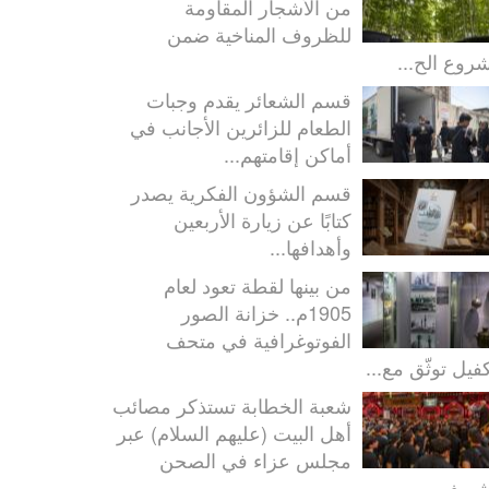
من الأشجار المقاومة
للظروف المناخية ضمن
روع الح...
قسم الشعائر يقدم وجبات
الطعام للزائرين الأجانب في
أماكن إقامتهم...
قسم الشؤون الفكرية يصدر
كتابًا عن زيارة الأربعين
وأهدافها...
من بينها لقطة تعود لعام
1905م.. خزانة الصور
الفوتوغرافية في متحف
كفيل توثّق مع...
شعبة الخطابة تستذكر مصائب
أهل البيت (عليهم السلام) عبر
مجلس عزاء في الصحن
شريف...