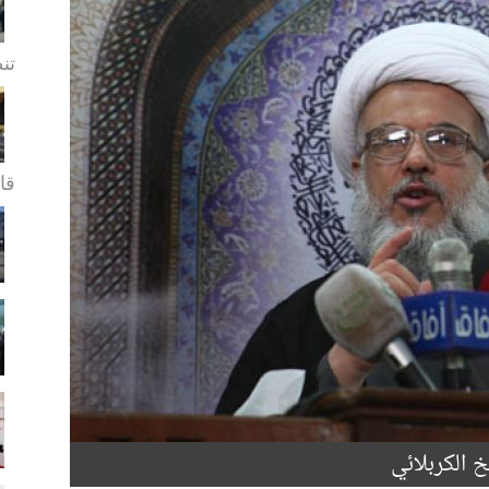
تن
قا.
خ الكربلائي