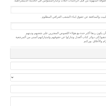
وقه المنهوبه من قبل الرئاسات الثلاث وكبارالمسؤلين في الحديثه الديمقراطيه:
لبيت والمدافعة عن حقوق ابناء الشعب العراقي المظلوم .
 أن يكون ردها أكثر حدة مع هؤلاء اللصوص المفترين على شعبهم ودينهم
ذهبوا إلى دوائر كتاب ألعدل وتنازلوا عن حقوقهم وامتيازاتهم.أتمنى من ألمرجعية
م والأخلاق. بوركتم