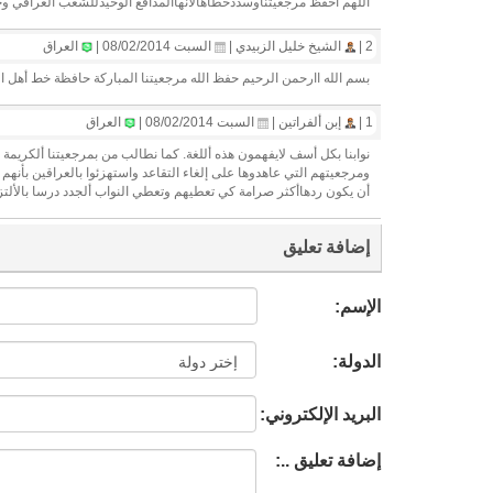
اللهم أحفظ مرجعيتناوسددخطاهالأنهاالمدافع الوحيدللشعب العراقي وحق
2 |
الشيخ خليل الزبيدي |
السبت 08/02/2014 |
العراق
بسم الله اارحمن الرحيم حفظ الله مرجعيتنا المباركة حافظة خط أهل ا
1 |
إبن ألفراتين |
السبت 08/02/2014 |
العراق
نوابنا بكل أسف لايفهمون هذه أللغة. كما نطالب من بمرجعيتنا ألكريمة
ومرجعيتهم التي عاهدوها على إلغاء التقاعد واستهزئوا بالعراقين بأنهم 
أن يكون ردهاأكثر صرامة كي تعطيهم وتعطي النواب ألجدد درسا بالألتزا
إضافة تعليق
الإسم:
الدولة:
البريد الإلكتروني:
إضافة تعليق ..: