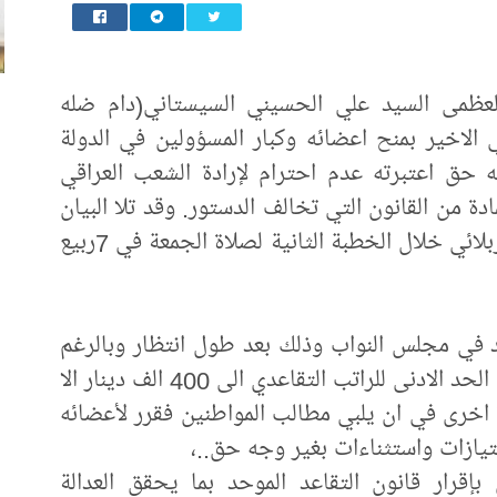
ه العظمى السيد علي الحسيني السيستاني(دام ضله
 الاخير بمنح اعضائه وكبار المسؤولين في الدولة
 حق اعتبرته عدم احترام لإرادة الشعب العراقي
ادة من القانون التي تخالف الدستور. وقد تلا البيان
ممثل المرجعية العليا الشيخ عبد المهدي الكربلائي خلال الخطبة الثانية لصلاة الجمعة في 7ربيع
حد في مجلس النواب وذلك بعد طول انتظار وبالرغم
مما فيه من بعض الايجابيات ومن أهمها رفع الحد الادنى للراتب التقاعدي الى 400 الف دينار الا
اخرى في ان يلبي مطالب المواطنين فقرر لأعضائه
تيازات واستثناءات بغير وجه حق..،
بإقرار قانون التقاعد الموحد بما يحقق العدالة