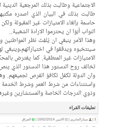
الاجتماعية وطالبت بذلك المرجعية الدينية ال
طالبت بذلك في البيان الذي اصدره مكتبها 
حاسمة بإلغاء الامتيازات غير المقبولة ول
النواب أَبَوْا ان يحترموا الارادة الشعبية..
وهذا الأمر ينبغي ان يُلفِتَ نظر المواطنين
سينتخبوه ويدققوا في اختياراتهم،وينبغي لهم ا
الامتيازات غير المنطقية. كما يفترض بالمحكمة
تخالف روح الدستور هذا الدستور الذي ينص
وان الدولة تكفل تكافؤ الفرص لجميعهم. وهذ
واستثناءات من شرط العمر وشرط الخدمة وا
وذوي الدرجات الخاصة والمستشارين وغيره
تعليقات القراء
3 |
ستارالجابري |
الاثنين 10/02/2014 |
العراق