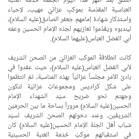
العبّاسية المقدّسة بموكبٍ عزائيّ مهيب، لإحياء
واستذكار شهادة إمامهم جعفر الصادق(عليه السلام)،
ليندبوه ويقدِّموا تعازيهم لجدّه الإمام الحسين وعمّه
أبي الفضل العبّاس(عليهما السلام).
كانت انطلاقةُ الموكب العزائيّ من الصحن الشريف
لأبي الفضل العبّاس(عليه السلام)، حيث عقدوا في
بادئ الأمر مجلساً عزائيّاً بهذه المناسبة، ثمّ انتظموا
على شكل كراديس ومجموعاتٍ عزائيّة لتكون
وجهتم نحو ضريح سيّد الشهداء الإمام
الحسين(عليه السلام) مروراً بساحة ما بين الحرمَيْن
الشريفَيْن، وعند ‏دخولهم الصحنَ الشريف لسيّد
‏شباب أهل الجنّة الإمام الحسين(عليه السلام) كان
في استقبالهم موكبُ خَدَمَة العتبة الحسينيّة