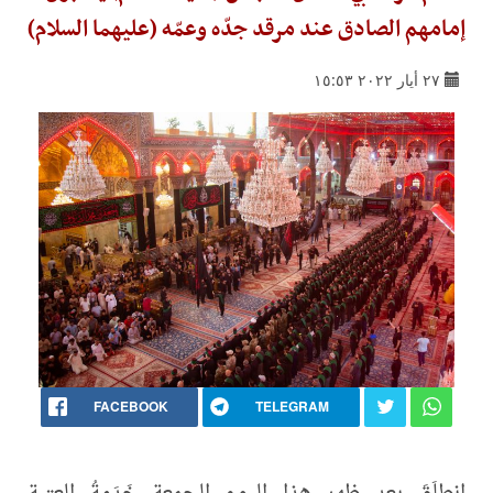
إمامهم الصادق عند مرقد جدّه وعمّه (عليهما السلام)
٢٧ أيار ٢٠٢٢ ١٥:٥٣
FACEBOOK
TELEGRAM
انطلَقَ بعد ظهر هذا اليوم الجمعة خَدَمةُ العتبة