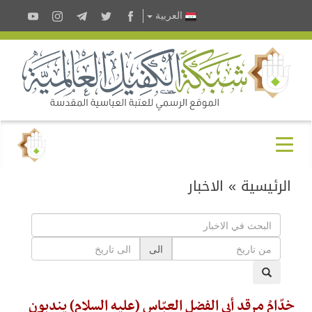
العربية
الرئيسية
»
الاخبار
الى
خدّامُ مرقد أبي الفضل العبّاس (عليه السلام) يندبون