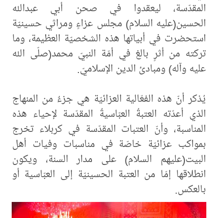
‏المقدّسة، ليعقدوا في صحن أبي عبدالله
الحسين(عليه السلام) مجلس عزاءٍ ومراثي حسينيّة
استحضرت في أبياتها هذه الشخصيّة العظيمة، وما
تركته من أثرٍ بالغ في أمّة النبيّ محمد(صلّى الله
عليه وآله) ومبادئ الدين الإسلاميّ.
يُذكر أنّ هذه الفعّالية العزائيّة هي جزءٌ من المنهاج
الذي أعدّته العتبةُ العبّاسيةُ المقدّسة لإحياء هذه
المناسبة، وأنّ العتبات المقدّسة في كربلاء تخرج
بمواكب عزائيّة خاصّة في مناسبات وفيات أهل
البيت(عليهم السلام) على مدار السنة، ويكون
انطلاقها إمّا من العتبة الحسينيّة إلى العبّاسية أو
بالعكس.