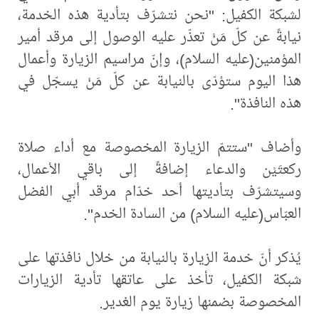
لشبكة الكفيل: "نحن نتشرّف بتأدية هذه الخدمة،
نيابةً عن كلّ مَنْ تعذّر عليه الوصول إلى مرقد أمير
المؤمنين(عليه السلام)، وإنّ مراسيم الزيارة وأعمال
هذا اليوم ستؤدّى بالنيابة عن كلّ مَنْ يسجّل في
هذه النافذة".
وأضاف "ستتمّ الزيارة المخصوصة مع أداء صلاة
ركعتَيْن والدعاء إضافةً إلى باقي الأعمال،
وسيتشرّف بتأديتها أحد خدّام مرقد أبي الفضل
العبّاس(عليه السلام) من السادة الخدم".
يُذكر أنّ خدمة الزيارة بالنيابة من خلال نافذتها على
شبكة الكفيل، تأخذ على عاتقها تأدية الزيارات
المخصوصة بضمنها زيارة يوم الغدير.