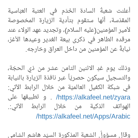
أعلنت شعبةُ السادة الخَدَم في العتبة العبّاسية
المقدّسة، أنّها ستقوم بتأدية الزيارة المخصوصة
لأمير المؤمنين(عليه السلام)، وتجديد عهد الولاء عند
مرقده الطاهر في ذكرى بيعة الغدير وعيدها الأغرّ،
نيابةً عن المؤمنين من داخل العراق وخارجه.
وذلك يوم غدٍ الاثنين الثامن عشر من ذي الحجّة،
والتسجيل سيكون حصريّاً عبر نافذة الزيارة بالنيابة
في شبكة الكفيل العالميّة من خلال الرابط الآتي:
https://alkafeel.net/zyara/
. و تطبيقها على
الهواتف الذكية من خلال الرابط الآتي:.
https://alkafeel.net/Apps/Arabic/
وقال مسؤولُ الشعبة المذكورة السيّد هاشم الشامي