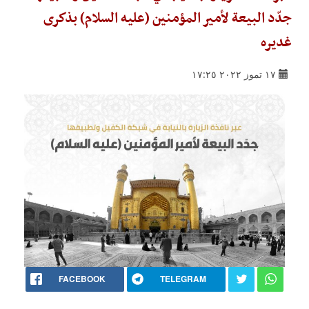
جدّد البيعة لأمير المؤمنين (عليه السلام) بذكرى
غديره
١٧ تموز ٢٠٢٢ ١٧:٢٥
FACEBOOK
TELEGRAM