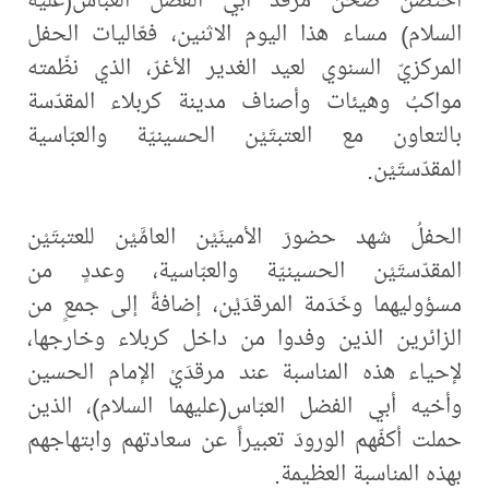
السلام) مساء هذا اليوم الاثنين، فعّاليات الحفل
المركزيّ السنوي لعيد الغدير الأغرّ، الذي نظّمته
مواكبُ وهيئات وأصناف مدينة كربلاء المقدّسة
بالتعاون مع العتبتَيْن الحسينيّة والعبّاسية
المقدّستَيْن.
الحفلُ شهد حضورَ الأمينَيْن العامَّيْن للعتبتَيْن
المقدّستَيْن الحسينيّة والعبّاسية، وعددٍ من
مسؤوليهما وخَدَمة المرقدَيْن، إضافةً إلى جمعٍ من
الزائرين الذين وفدوا من داخل كربلاء وخارجها،
لإحياء هذه المناسبة عند مرقدَيْ الإمام الحسين
وأخيه أبي الفضل العبّاس(عليهما السلام)، الذين
حملت أكفّهم الورودَ تعبيراً عن سعادتهم وابتهاجهم
بهذه المناسبة العظيمة.