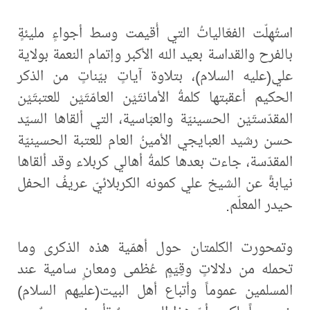
استُهِلّت الفعّالياتُ التي أُقيمت وسط أجواءٍ مليئةٍ
بالفرح والقداسة بعيد الله الأكبر وإتمام النعمة بولاية
علي(عليه السلام)، بتلاوة آياتٍ بيّناتٍ من الذكر
الحكيم أعقبتها كلمةُ الأمانتَيْن العامّتَيْن للعتبتَيْن
المقدّستَيْن الحسينيّة والعبّاسية، التي ألقاها السيّد
حسن رشيد العبايجي الأمينُ العام للعتبة الحسينيّة
المقدّسة، جاءت بعدها كلمةُ أهالي كربلاء وقد ألقاها
نيابةً عن الشيخ علي كمونه الكربلائيّ عريفُ الحفل
حيدر المعلّم.
وتمحورت الكلمتان حول أهمّية هذه الذكرى وما
تحمله من دلالاتٍ وقِيَمٍ عُظمى ومعانٍ سامية عند
المسلمين عموماً وأتباع أهل البيت(عليهم السلام)