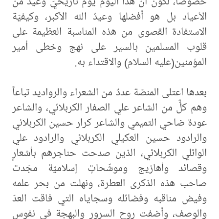
خصوصاً، لكون أنّ هذا اليوم يومٌ تأريخيّ وعيدٌ من
الأعياد بل هو أفضلها وعيدُ الله الأكبر، وكيفيّة
الاستفادة القصوى من هذه المناسبة العظيمة على
قلوب المسلمين بالسير على نهج وخطى أمير
المؤمنين(عليه السلام) والاقتداء به.
بعدها اعتلى المنصّة عددٌ من الشعراء والرواديد تباعاً
وهم كلٌّ من الشاعر علي الصفار الكربلائي، والشاعر
عودة ضاحي التميمي والشاعر كرار حسين الكربلائي
والرادود حسين العكيلي الكربلائي والرادود علي
الوائلي الكربلائي، الذين صدحت حناجرهم بأشعارٍ
وقصائد وأهازيج وموشّحاتٍ إسلاميّة مجّدت
صاحب هذه الذكرى العطرة، ونهلت من بحر علمه
وفيض مناقبه وفضائله وسجاياه التي فاقت العدّ
والوصف، وأضفت روح السرور والبهجة في نفوس