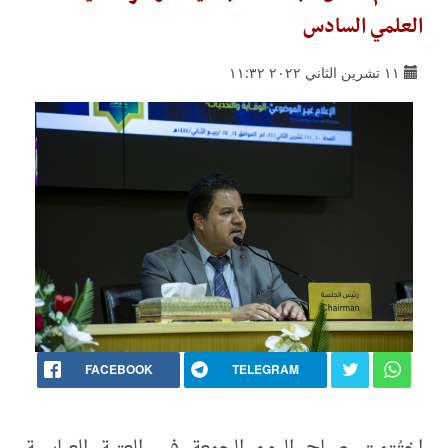
العلمي السادس
١١ تشرين الثاني ٢٠٢٢ ١١:٣٢
FACEBOOK
TELEGRAM
اختُتِمت صباح اليوم الجمعة في العتبة العباسية