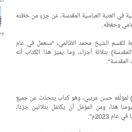
ة في العتبة العباسية المقدسة، عن جزءٍ من خطّته
ومو
بعة للقسم الشيخ محمد الظالمي، "سنعمل في عام
المقدسة) بثلاثة أجزاء، وما يميّز هذا الكتاب أنه
 المقدسة".
ة) لمؤلّفه حسن عريبي، وهو كتاب يتحدّث عن جميع
عة من سنة (1800م) إلى يومنا هذا، ومن المؤمّل أن يكتمل بثلاثين جزءًا،
عام 2023م".