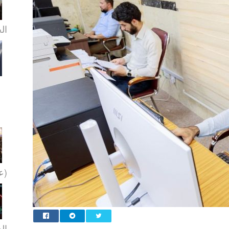
الخ
(عل
ال