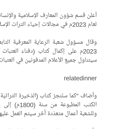
أعلن قسم شؤون المعارف الإسلامية والإنساني
لعام 2023م في مجالات إحياء التراث الإسلامي وحفظه.
وقال مسؤول شعبة الرعاية المعرفية التا
2023م على إكمال كتاب (دفناء العتبات 
سيتناول جميع الأعلام المدفونين في العتبات
relatedinner
وأضاف "كما سنُنجز كتاب (الذخيرة التراثيّ
الكتب المطبو
وللشعبة أعمال متعدّدة أُخَر سيتم العمل عليها في 