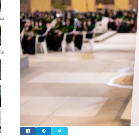
تن
قا.