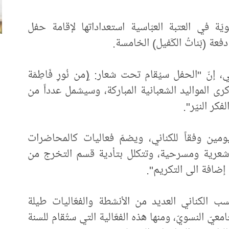
ّة في العتبة العبّاسية استعداداتها لإقامة حفل
فعة (بَناتُ الكَفيل) الخامسة.
إنّ "الحفل سيُقام تحت شعار: (ِمن نُورِ فَاطِمَة
مع ذكرى المواليد الشعبانية المباركة، وسيشمل عدداً من
كر النيّر".
ومين وفقاً للكناني، ويضمّ فعاليات كالمحاضرات
ات شعرية ومسرحية، وتتكلل بتأدية قسم التخرج من
إضافة الى التكريم".
سب الكناني العديد من الأنشطة والفعّاليات طيلة
يّ النسويّ، ومنها هذه الفعّالية التي ستُقام للسنة