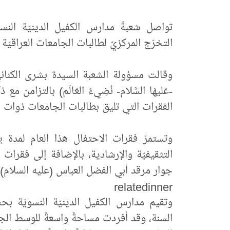
تواصل شعبةُ مدارس الكفيل الدينيّة النسوي
التخرّج المركزيّ لطالبات الجامعات العراقيّة د
وقالت مسؤولة الشعبة السيدة بشرى الكناني، 
-عَليهَا السَّلام- نُضِيءُ العَالَم) بالتزامن 
الفقرات التي تليق بطالبات الجامعات ذوات الف
وتستمرّ فقرات الاحتفال هذا العام لمدة ي
التثقيفيّة والإرشادية، بالإضافة إلى فقر
جوار مرقد أبي الفضل العباس (عليه السلام) 
relatedinner
وتقيم مدارس الكفيل الدينيّة النسويّة بح
السنة، وقد أفردت مساحةً واسعةً للوسط الجامع