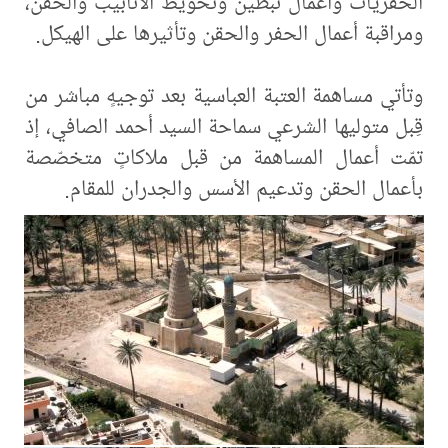
الحفريات وأعمال تبطين وتحويط الأنابيب والحقن،
ومراقبة أعمال الحفر والحقن وتأثيرها على الهيكل.
وتأتي مساهمة العتبة العباسية بعد توجيهٍ مباشر من
قِبل متوليها الشرعي سماحة السيد أحمد الصافي، إذ
تمّت أعمال المساهمة من قبل ملاكاتٍ متخصّصة
بأعمال الحقن وتدعيم الأسس والجدران للمقام.