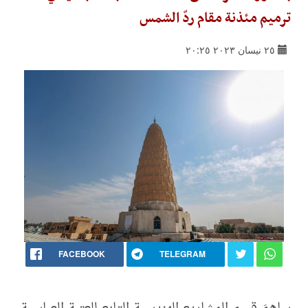
ترميم مئذنة مقام ردّ الشمس
٢٥ نيسان ٢٠٢٣ ٢٠:٢٥
FACEBOOK
TELEGRAM
ساهمَ قسم المشاريع الهندسية التابع للعتبة العباسية،