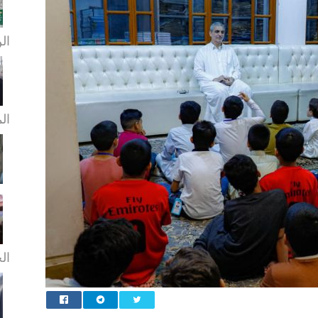
الن
ال
الخ