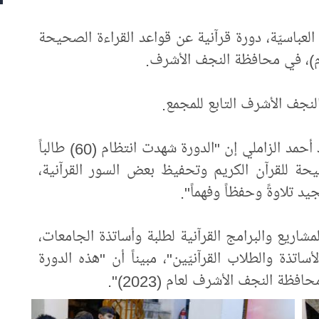
 العباسيّة، دورة قرآنية عن قواعد القراءة الصحيحة
ام)، في محافظة النجف الأشرف.
لنجف الأشرف التابع للمجمع.
وقال مسؤول وحدة التلاوة في المعهد السيد أحمد الزاملي إن "الدورة شهدت انتظام (60) طالباً
حيحة للقرآن الكريم وتحفيظ بعض السور القرآنية،
يد تلاوةً وحفظاً وفهماً".
اريع والبرامج القرآنية لطلبة وأساتذة الجامعات،
ساتذة والطلاب القرآنيّين"، مبيناً أن "هذه الدورة
ظة النجف الأشرف لعام (2023)".