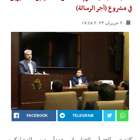
في مشروع (أجر الرسالة)
٢٠ حزيران ٢٠٢٣ ١٧:٤٨
FACEBOOK
TELEGRAM
كرّمت العتبةُ العبّاسية عدداً من المشاركين