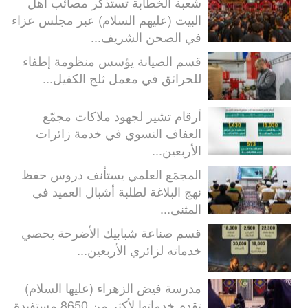
شعبة الخطابة تستذكر مصائب أهل
البيت (عليهم السلام) عبر مجلس عزاء
في الصحن الشريف...
قسم الصيانة يؤسس منظومة إطفاء
للحرائق في معمل ثلج الكفيل...
أرقام تشير لجهود ملاكات مجمّع
العفاف النسوي في خدمة زائرات
الأربعين...
المجمَع العلمي يستأنف دروس حفظ
نهج البلاغة لطلبة أشبال العميد في
المثنى...
قسم صناعة شبابيك الأضرحة يحصي
خدماته لزائري الأربعين...
مدرسة فيض الزهراء (عليها السلام)
تقدم خدماتها لأكثر من 8650 مستفيدة