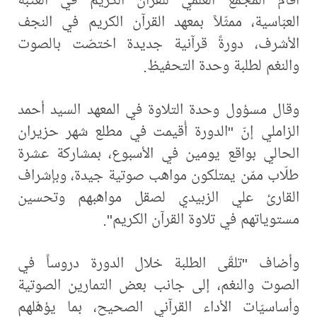
العبّاسية، ممثّلاً بمعهد القرآن الكريم في النجف
الأشرف، دورةً قرآنية جديدة اختصّت بالصوت
والنغم لطلبة وحدة التحفيظ.
وقال مسؤول وحدة التلاوة في المعهد السيد أحمد
الزاملي إنّ "الدورة أُقيمت في مطلع شهر حزيران
الحالي بواقع يومين في الأسبوع، بمشاركة عشرة
طلّاب ممّن يمتلكون مواهب صوتية جيدة، وبإشراف
القارئ علي الزبيدي لصقل مواهبهم وتحسين
مستوياتهم في تلاوة القرآن الكريم".
وأضاف "تلقّى الطلبة خلال الدورة دروساً في
الصوت والنغم، إلى جانب بعض التمارين الصوتية
وأساسيّات الأداء القرآني الصحيح، بما يؤهّلهم