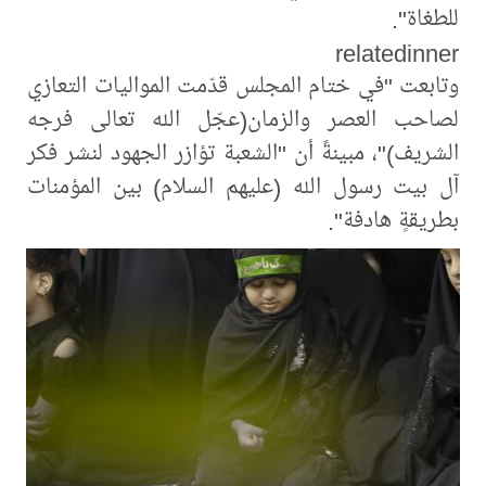
للطغاة".
relatedinner
وتابعت "في ختام المجلس قدّمت المواليات التعازي
لصاحب العصر والزمان(عجّل الله تعالى فرجه
الشريف)"، مبينةً أن "الشعبة تؤازر الجهود لنشر فكر
آل بيت رسول الله (عليهم السلام) بين المؤمنات
بطريقةٍ هادفة".