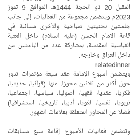
المقبل 20 ذو الحجة 1444هـ الموافق 9 تموز
2023م ويتضمن مجموعة من الفعاليات، إلى جانب
جلستين بحثيتين صباحية والأخرى مسائية في
قاعة الامام الحسن (عليه السلام) داخل العتبة
العباسية المقدسة، بمشاركة عدد من الباحثين من
داخل العراق وخارجه.
relatedinner
ويتضمن أسبوع الإمامة عقد سبعة مؤتمرات تدور
حول أكثر من ثلاثين محورًا، منها (قرآنيا، حديثيا،
فكريا، عقديا، فقهيا، أصوليا، سياسيا، اجتماعيا،
تربويا، نفسيا، لغويا، أدبيا، تاريخيا، استشراقيا)
فضلا عن المحاور المتعلقة بعلامات الظهور.
وتتضمن فعاليات الأسبوع إقامة سبع مسابقات