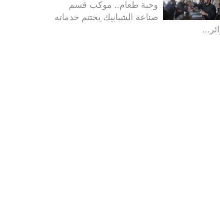
وجبة طعام.. موكب قسم
صناعة الشبابيك يختتم خدماته
ئر...