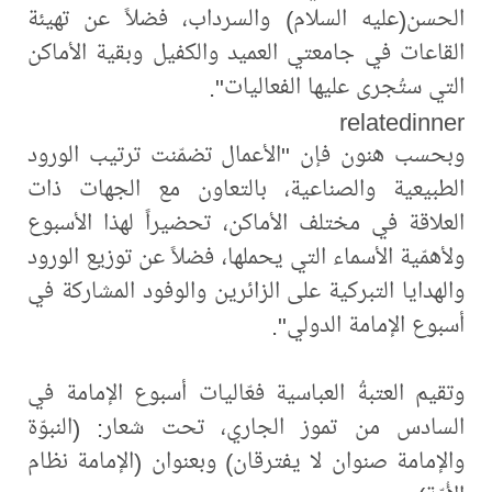
الحسن(عليه السلام) والسرداب، فضلاً عن تهيئة
القاعات في جامعتي العميد والكفيل وبقية الأماكن
التي ستُجرى عليها الفعاليات".
relatedinner
وبحسب هنون فإن "الأعمال تضمّنت ترتيب الورود
الطبيعية والصناعية، بالتعاون مع الجهات ذات
العلاقة في مختلف الأماكن، تحضيراً لهذا الأسبوع
ولأهمّية الأسماء التي يحملها، فضلاً عن توزيع الورود
والهدايا التبركية على الزائرين والوفود المشاركة في
أسبوع الإمامة الدولي".
وتقيم العتبةُ العباسية فعّاليات أسبوع الإمامة في
السادس من تموز الجاري، تحت شعار: (النبوّة
والإمامة صنوان لا يفترقان) وبعنوان (الإمامة نظام