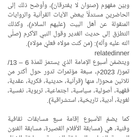
وبيّن مفهوم (صنوان لا يفترقان)، ‏وأوضح ذلك إلى
الحاضرين مستدلّاً ببعض الآيات القرآنية والروايات
المنقولة عن أهل البيت (عليهم السلام)، وكذلك
التطرّق إلى حديث الغدير وقول النبي الأكرم (صلّى
الله عليه وآله): (من كنت مولاه فعليّ مولاه).
relatedinner
ويتضمّن أسبوع الإمامة الذي يستمرّ للمدّة 6 – 13/
تموز/ 2023م، سبعة مؤتمرات تدور حول أكثر من
ثلاثين محورًا، منها (قرآنية، حديثية، فكرية، عقدية،
فقهية، أصولية، سياسية، اجتماعية، تربوية، نفسية،
لغوية، أدبية، تاريخية، استشراقية).
كما يضمّ الأسبوع إقامة سبع مسابقات ثقافية
وفنية، هي (مسابقة الأفلام القصيرة، مسابقة الفنون