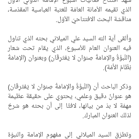
الذي تقيمه الأمانة العامّة للعتبة العباسية المقدّسة،
مناقشة البحث الافتتاحيّ الأوّل.
وألقى آية الله السيد علي الميلاني بحثه الذي تناول
فيه العنوان العام للأسبوع، الذي يقام تحت شعار
(النُّبوَّةُ والإمَامَةُ صِنوَان لا يَفتَرِقَان) وبعنوان (الإمَامَةُ
نِظَامُ الأُمّة).
وذكر الباحث أن (النُّبوَّةُ والإمَامَةُ صِنوَان لا يَفتَرِقَان)
هو عنوانٌ دقيق وعلمي، يحتوي على حقيقة عظيمة
مهمّة لا بدّ من بيانها، لافتًا إلى أن بحثه هو شرحٌ
لذلك العنوان المبارك.
‏وتطرّق السيد الميلاني إلى مفهوم الإمامة والنبوّة